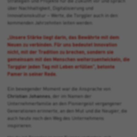
Strategien und Projekte für die Zukunft vor und sprach
über Nachhaltigkeit, Digitalisierung und
Innovationskultur – Werte, die Torggler auch in den
kommenden Jahrzehnten leiten werden.
„Unsere Stärke liegt darin, das Bewährte mit dem
Neuen zu verbinden. Für uns bedeutet Innovation
nicht, mit der Tradition zu brechen, sondern sie
gemeinsam mit den Menschen weiterzuentwickeln, die
Torggler jeden Tag mit Leben erfüllen”, betonte
Pamer in seiner Rede.
Ein bewegender Moment war die Ansprache von
Christian Johannes
, der im Namen der
Unternehmerfamilie an den Pioniergeist vergangener
Generationen erinnerte, an den Mut und die Neugier, die
auch heute noch den Weg des Unternehmens
inspirieren.