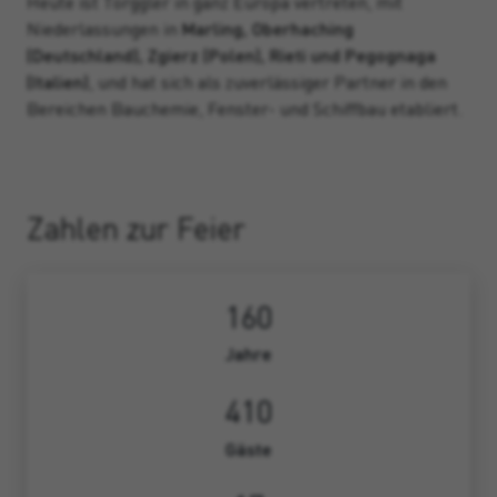
Heute ist Torggler in ganz Europa vertreten, mit
Niederlassungen in
Marling, Oberhaching
(Deutschland), Zgierz (Polen), Rieti und Pegognaga
(Italien)
, und hat sich als zuverlässiger Partner in den
Bereichen Bauchemie, Fenster- und Schiffbau etabliert.
Zahlen zur Feier
160
Jahre
410
Gäste