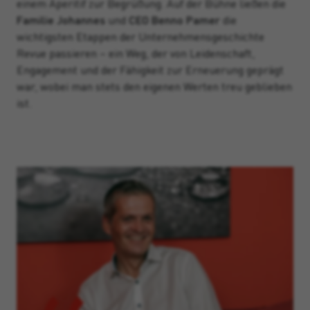
einem Aperitif zur Begrüßung. Auf der Bühne ließen die
Familie Johannes
und
CEO Benno Pamer
die
wichtigsten Etappen der Unternehmensgeschichte
Revue passieren – ein Weg, der von Leidenschaft,
Engagement und der Fähigkeit zur Erneuerung geprägt
war, wobei man stets den eigenen Werten treu geblieben
ist.