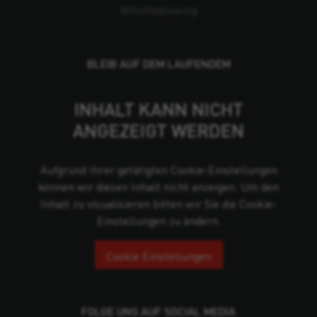
Whistleblowing
BLEIB AUF DEM LAUFENDEM
INHALT KANN NICHT
ANGEZEIGT WERDEN
Aufgrund Ihrer getätigten Cookie-Einstellungen
können wir diesen Inhalt nicht anzeigen. Um den
Inhalt zu visualisieren bitten wir Sie die Cookie-
Einstellungen zu ändern.
Cookie Einstellungen
FOLGE UNS AUF SOCIAL MEDIA