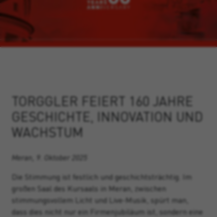
TORGGLER FEIERT 160 JAHRE
GESCHICHTE, INNOVATION UND
WACHSTUM
Meran, 9. Oktober 2025
Die Stimmung ist festlich und geschichtsträchtig. Im
großen Saal des Kursaals in Meran, zwischen
stimmungsvollem Licht und Live-Musik, spürt man,
dass dies nicht nur ein Firmenjubiläum ist, sondern eine