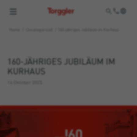
Torggler
Home
/
Uncategorized
/
160-jähriges Jubiläum im Kurhaus
160-JÄHRIGES JUBILÄUM IM
KURHAUS
14 Oktober 2025