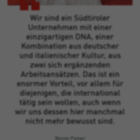
Wir sind ein Südtiroler
Unternehmen mit einer
einzigartigen DNA, einer
Kombination aus deutscher
und italienischer Kultur, aus
zwei sich ergänzenden
Arbeitsansätzen. Das ist ein
enormer Vorteil, vor allem für
diejenigen, die international
tätig sein wollen, auch wenn
wir uns dessen hier manchmal
nicht mehr bewusst sind.
Benno Pamer