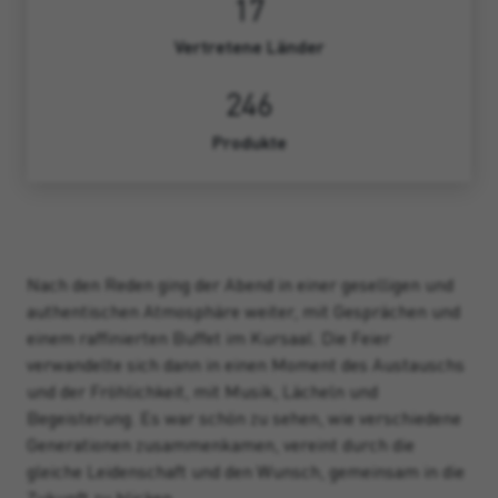
17
Vertretene Länder
246
Produkte
Nach den Reden ging der Abend in einer geselligen und
authentischen Atmosphäre weiter, mit Gesprächen und
einem raffinierten Buffet im Kursaal. Die Feier
verwandelte sich dann in einen Moment des Austauschs
und der Fröhlichkeit, mit Musik, Lächeln und
Begeisterung. Es war schön zu sehen, wie verschiedene
Generationen zusammenkamen, vereint durch die
gleiche Leidenschaft und den Wunsch, gemeinsam in die
Zukunft zu blicken.