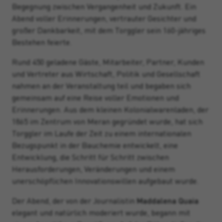
Begegnung zwischen Vergangenheit und Zukunft. Ein
Abend voller Erinnerungen, vertrauter Gesichter und
großer Dankbarkeit, mit dem Torggler sein 160-jähriges
Bestehen feierte.
Rund 450 geladene Gäste, Mitarbeiter, Partner, Kunden
und Vertreter aus Wirtschaft, Politik und Gesellschaft
nahmen an der Veranstaltung teil und begaben sich
gemeinsam auf eine Reise voller Emotionen und
Erinnerungen. Aus dem kleinen Kolonialwarenladen, der
1865 im Zentrum von Meran gegründet wurde, hat sich
Torggler im Laufe der Zeit zu einem internationalen
Bezugspunkt in der Bauchemie entwickelt, eine
Entwicklung, die Schritt für Schritt zwischen
Herausforderungen, Veränderungen und einem
unerschöpflichen Innovationswillen aufgebaut wurde.
Der Abend, der von der Journalistin
Maddalena Quaia
elegant und natürlich moderiert wurde, begann mit