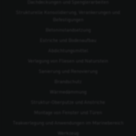
Dachdeckungen und Spenglerarbeiten
Strukturelle Konsolidierung, Verankerungen und
Befestigungen
Beton­instandsetzung
Estriche und Bodenaufbau
Abdichtungsmittel
Verlegung von Fliesen und Naturstein
Sanierung und Renovierung
Brandschutz
Wärmedämmung
Struktur-Oberputze und Anstriche
Montage von Fenster und Türen
Teakverlegung und Anwendungen im Marinebereich
Werkzeug