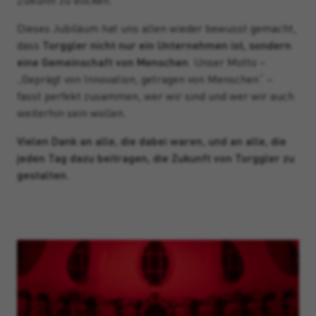
Dieses Jubiläum hat uns allen wieder bewusst gemacht,
dass
Torggler nicht nur ein Unternehmen ist, sondern
eine Gemeinschaft von Menschen
. Unser Motto –
„Geprägt von Innovation, getragen von Menschen“ –
fasst perfekt zusammen, wer wir sind und wer wir auch
weiterhin sein wollen.
Vielen Dank an alle, die dabei waren, und an alle, die
jeden Tag dazu beitragen, die Zukunft von Torggler zu
gestalten.