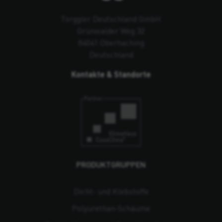
Torggler Deutschland GmbH
Grünwalder Weg 32
84041 Oberhaching
Deutschland
Kontakte & Standorte
PRODUKTGRUPPEN
Dicht- und Klebstoffe
Polyurethan-Schäume