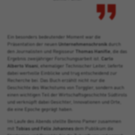
Ein besonders bedeutender Moment war die
Präsentation der neuen
Unternehmenschronik
durch
den Journalisten und Regisseur
Thomas Hanifle
, die das
Ergebnis zweijähriger Forschungsarbeit ist.
Carlo
Alberto Visani
, ehemaliger Technischer Leiter, lieferte
dabei wertvolle Einblicke und trug entscheidend zur
Recherche bei.
Das Buch erzählt nicht nur die
Geschichte des Wachstums von Torggler, sondern auch
einen wichtigen Teil der Wirtschaftsgeschichte Südtirols
und verknüpft dabei Gesichter, Innovationen und Orte,
die eine Epoche geprägt haben.
Im Laufe des Abends stellte Benno Pamer zusammen
mit
Tobias und Felix Johannes
dem Publikum die