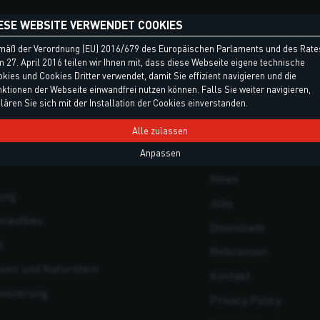
ESE WEBSITE VERWENDET COOKIES
EN
MENÜ
mäß der Verordnung (EU) 2016/679 des Europäischen Parlaments und des Rate
 27. April 2016 teilen wir Ihnen mit, dass diese Webseite eigene technische
kies und Cookies Dritter verwendet, damit Sie effizient navigieren und die
offe
Produkte
ktionen der Webseite einwandfrei nutzen können. Falls Sie weiter navigieren,
lären Sie sich mit der Installation der Cookies einverstanden.
äume
Unternehmen
d Spenglerarbeiten
Forschung und Entwi
Alle zulassen
olidierung, Verankerungen und
Produktion
Anpassen
News
ung
Jobs
enaufbau
Downloads
l
Referenzen
esen und Naturstein
Kontakt
novierung
Privacy Policy