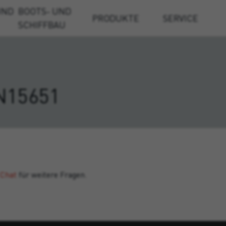
UND
BOOTS- UND
PRODUKTE
SERVICE
SCHIFFBAU
N15651
 Chat
für weitere Fragen.