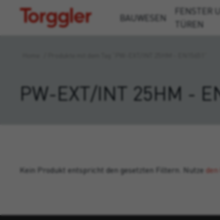
FENSTER 
Torggler
BAUWESEN
TÜREN
Home
/
Produkte mit dem Tag “PW-EXT/INT 25HM - EN15651”
PW-EXT/INT 25HM - E
Kein Produkt entspricht den gesetzten Filtern. Nutze
den