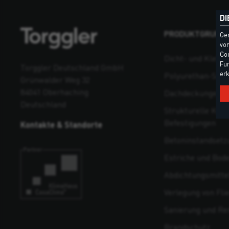
DI
PRODUKTGRUPP
Ge
vom
Coo
Dicht- und Klebst
Fun
Torggler Deutschland GmbH
erk
Polyurethan-Sch
Grünwalder Weg 32
84041 Oberhaching
Dachdeckungen un
Deutschland
Strukturelle Kons
Befestigungen
Kontakte & Standorte
Beton­instandsetz
Estriche und Bod
Abdichtungsmitte
Verlegung von Fli
Sanierung und Re
Brandschutz