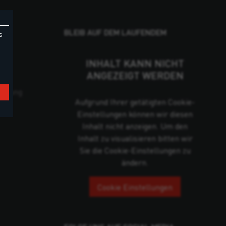
BLEIB AUF DEM LAUFENDEM
s
INHALT KANN NICHT
ANGEZEIGT WERDEN
cklung
Aufgrund Ihrer getätigten Cookie-
Einstellungen können wir diesen
Inhalt nicht anzeigen. Um den
Inhalt zu visualisieren bitten wir
Sie die Cookie-Einstellungen zu
ändern.
Cookie Einstellungen