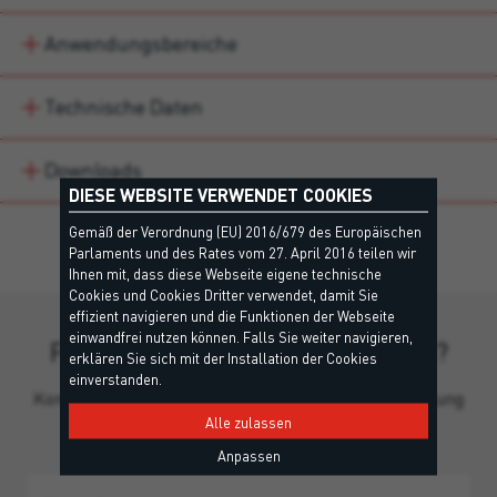
Anwendungsbereiche
Technische Daten
Downloads
DIESE WEBSITE VERWENDET COOKIES
Gemäß der Verordnung (EU) 2016/679 des Europäischen
Parlaments und des Rates vom 27. April 2016 teilen wir
Ihnen mit, dass diese Webseite eigene technische
Cookies und Cookies Dritter verwendet, damit Sie
effizient navigieren und die Funktionen der Webseite
einwandfrei nutzen können. Falls Sie weiter navigieren,
Fehlen Ihnen noch Informationen?
erklären Sie sich mit der Installation der Cookies
einverstanden.
Kontaktieren Sie unser Team für persönliche Beratung
Alle zulassen
und Produkthinweise.
Anpassen