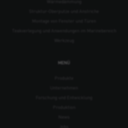
Wärmedämmung
Struktur-Oberputze und Anstriche
Montage von Fenster und Türen
Teakverlegung und Anwendungen im Marinebereich
Werkzeug
MENÜ
Produkte
Unternehmen
Forschung und Entwicklung
Produktion
News
Jobs