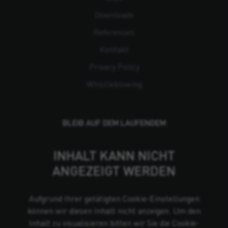
Downloads
Referenzen
Kontakt
Privacy Policy
Whistleblowing
BLEIB AUF DEM LAUFENDEM
INHALT KANN NICHT
ANGEZEIGT WERDEN
Aufgrund Ihrer getätigten Cookie-Einstellungen
können wir diesen Inhalt nicht anzeigen. Um den
Inhalt zu visualisieren bitten wir Sie die Cookie-