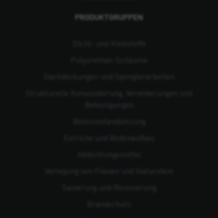
PRODUKTGRUPPEN
Dicht- und Klebstoffe
Polyurethan-Schäume
Dachdeckungen und Spenglerarbeiten
Strukturelle Konsolidierung, Verankerungen und
Befestigungen
Beton­instandsetzung
Estriche und Bodenaufbau
Abdichtungsmittel
Verlegung von Fliesen und Naturstein
Sanierung und Renovierung
Brandschutz