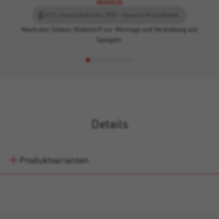
MIRROR
EC1, Umweltkriterien, EPD - Umwelt-Produktdeklaration, Leed
Neutraler Silikon-Klebstoff zur Montage und Verklebung von
Spiegeln.
Details
Produktvarianten