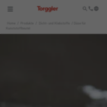
Torggler
Home
/
Produkte
/
Dicht- und Klebstoffe
/
Düse für
Kunststoffbeutel