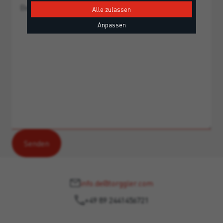
Alle zulassen
Anpassen
info.de@torggler.com
+49 89 2441456721