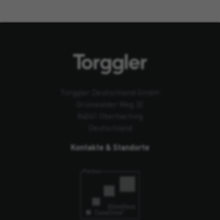
Torggler Deutschland GmbH
Grünwalder Weg 32
84041 Oberhaching
Deutschland
Kontakte & Standorte