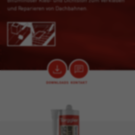
Bituminöser Kleb- und Dichtstoff zum Verkleben
und Reparieren von Dachbahnen.
DOWNLOADS
KONTAKT