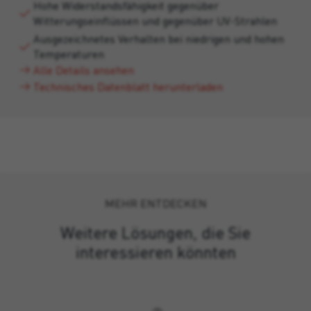
Hohe Widerstandsfähigkeit gegenüber
Witterungseinflüssen und gegenüber UV-Strahlen
Ausgezeichnetes Verhalten bei niedrigen und hohen
Temperaturen
Alle Details ansehen
Technisches Datenblatt herunterladen
MEHR ENTDECKEN
Weitere Lösungen, die Sie
interessieren könnten