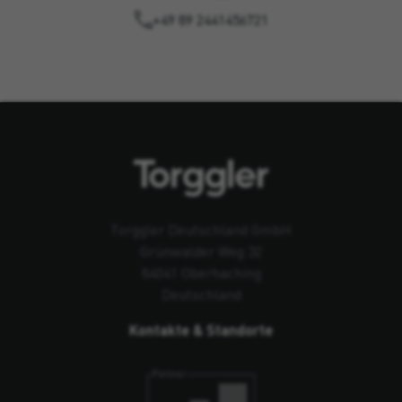
+49 89 2441456721
Torggler Deutschland GmbH
Grünwalder Weg 32
84041 Oberhaching
Deutschland
Kontakte & Standorte