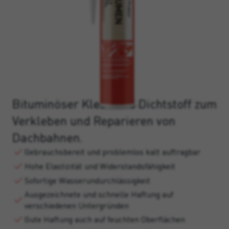
Bituminöser Kleb- und Dichtstoff zum
Verkleben und Reparieren von
Dachbahnen.
Gebrauchsbereit und problemlos kalt auftragbar
Hohe Elastizität und Widerstandsfähigkeit
Sofortige Wasserundurchlässigkeit
Ausgezeichnete und schnelle Haftung auf
verschiedenen Untergründen
Gute Haftung auch auf feuchten Oberflächen