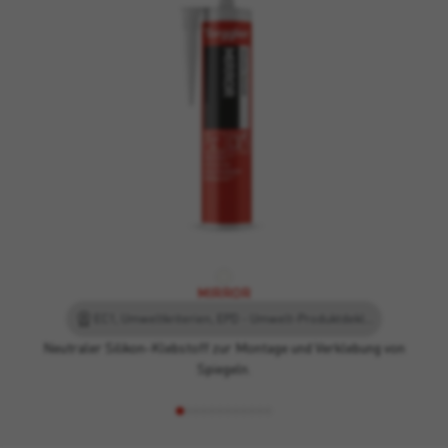
MIRROR
EC1, Umweltkriterien, EPD - Umwelt-Produktdeklaration, Leed
Neutraler Silikon-Klebstoff zur Montage und Verklebung von
Spiegeln.