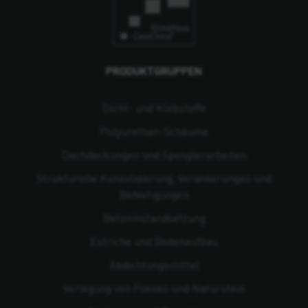
PRODUKTGRUPPEN
Dicht- und Klebstoffe
Polyurethan-Schäume
Dachdeckungen und Spenglerarbeiten
Strukturelle Konsolidierung, Verankerungen und
Befestigungen
Beton­instandsetzung
Estriche und Bodenaufbau
Abdichtungsmittel
Verlegung von Fliesen und Naturstein