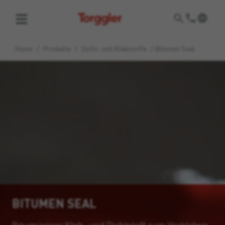
Torggler
Home
/
Produkte
/
Dicht- und Klebstoffe
/
Bitumen Seal
BITUMEN SEAL