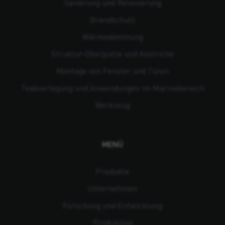
Sanierung und Renovierung
Brandschutz
Wärmedämmung
Struktur-Oberputze und Anstriche
Montage von Fenster und Türen
Teakverlegung und Anwendungen im Marinebereich
Werkzeug
MENÜ
Produkte
Unternehmen
Forschung und Entwicklung
Produktion