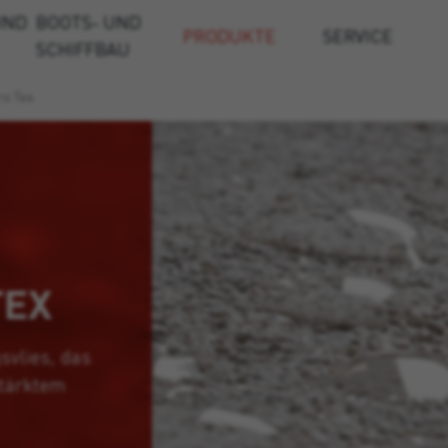
UND
BOOTS- UND
PRODUKTE
SERVICE
SCHIFFBAU
ro Tex
TEX
svlies, das
stärktem