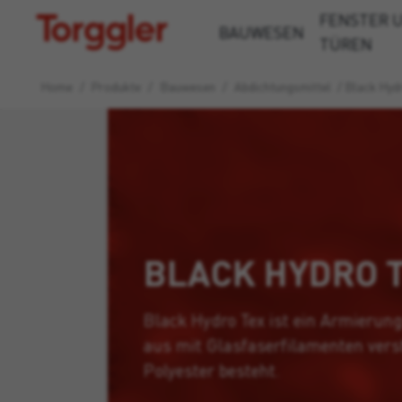
FENSTER 
Torggler
BAUWESEN
TÜREN
Home
/
Produkte
/
Bauwesen
/
Abdichtungsmittel
/
Black Hyd
BLACK HYDRO 
Black Hydro Tex ist ein Armierung
aus mit Glasfaserfilamenten ver
Polyester besteht.