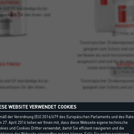
A FINISH
le und UV-beständige Acryl-
serbasis für den Innen- und
ereich.
RASOEP
C PI MC IR
Tixotropischer Dreikomponen
geeignet zum Schutz und zu
vertikalen als auch horizontalen
ausgesetzt sind und für die ein
EA FINISH
RASOEP
sowie eine hohe Abriebfest
C PI MC I
ble und UV-beständige Acryl-
Tixotropischer Dreikompone
asserbasis für den Innen-…
geeignet zum Schutz und zu
ESE WEBSITE VERWENDET COOKIES
mäß der Verordnung (EU) 2016/679 des Europäischen Parlaments und des Rate
 27. April 2016 teilen wir Ihnen mit, dass diese Webseite eigene technische
kies und Cookies Dritter verwendet, damit Sie effizient navigieren und die
ktionen der Webseite einwandfrei nutzen können. Falls Sie weiter navigieren,