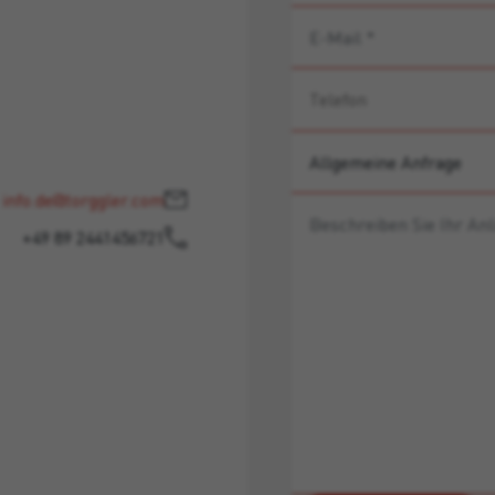
info.de@torggler.com
+49 89 2441456721