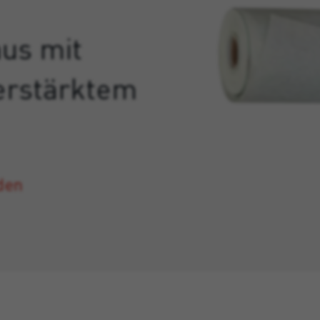
aus mit
erstärktem
den