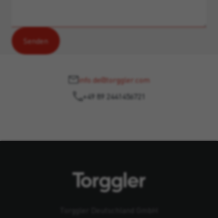
info.de@torggler.com
+49 89 2441456721
Torggler Deutschland GmbH