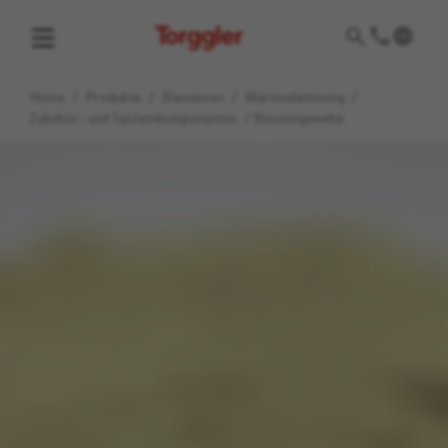
Torggler
Home
/
Produkte
/
Bauwesen
/
Wärmedämmung
/
Zubehör- und Systemkomponenten
/
Bossengewebe