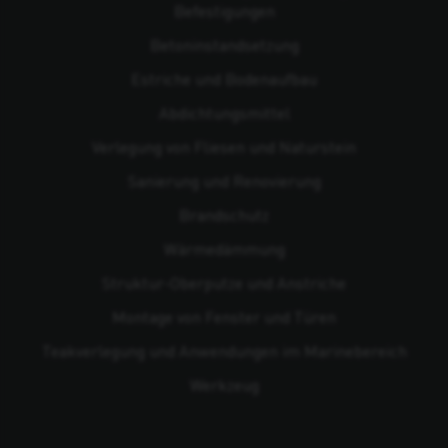
Befestigungen
Beton­instandsetzung
Estriche und Bodenaufbau
Abdichtungsmittel
Verlegung von Fliesen und Naturstein
Sanierung und Renovierung
Brandschutz
Wärmedämmung
Struktur-Oberputze und Anstriche
Montage von Fenster und Türen
Teakverlegung und Anwendungen im Marinebereich
Werkzeug