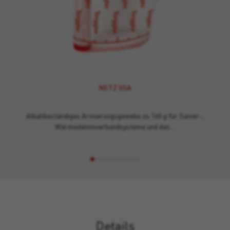
NETZ SSA
Alkalibeständiges Armierungsgewebe zu 160 g für Sanier-,
Wärmedämmverbundsysteme und das…
Details