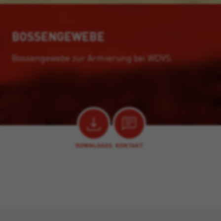
BOSSENGEWEBE
Bossengewebe zur Armierung bei WDVS.
DOWNLOADS
KONTAKT