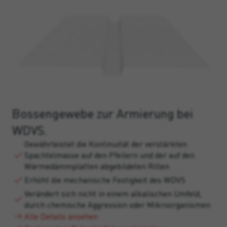
Bossengewebe zur Armierung bei
WDVS.
Gewährleistet die Kontinuität der verstärkten
Spachtelmasse auf den Pfeilern und der auf den
Wärmedämmplatten abgebildeten Rillen
Erhöht die mechanische Festigkeit des WDVS
Verändert sich nicht in einem alkalischen Umfeld,
durch chemische Aggression oder Mikroorganismen
Alle Details ansehen