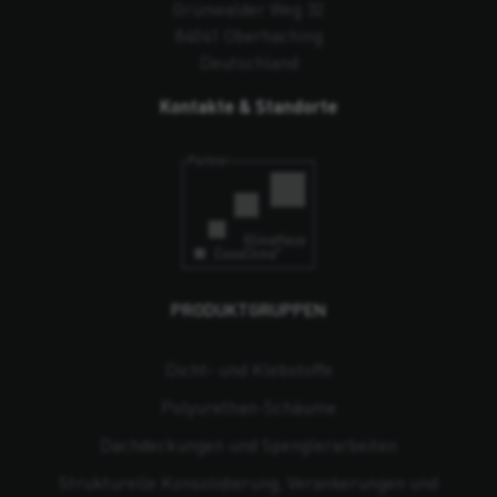
Grünwalder Weg 32
84041 Oberhaching
Deutschland
Kontakte & Standorte
PRODUKTGRUPPEN
Dicht- und Klebstoffe
Polyurethan-Schäume
Dachdeckungen und Spenglerarbeiten
Strukturelle Konsolidierung, Verankerungen und