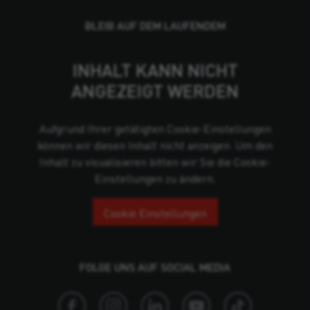
BLEIB AUF DEM LAUFENDEM
INHALT KANN NICHT
ANGEZEIGT WERDEN
Aufgrund Ihrer getätigten Cookie-Einstellungen
können wir diesen Inhalt nicht anzeigen. Um den
Inhalt zu visualisieren bitten wir Sie die Cookie-
Einstellungen zu ändern.
Cookie Einstellungen
FOLGE UNS AUF SOCIAL MEDIA