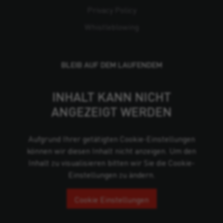
Privacy Policy
Whistleblowing
BLEIB AUF DEM LAUFENDEM
INHALT KANN NICHT
ANGEZEIGT WERDEN
Aufgrund Ihrer getätigten Cookie-Einstellungen
können wir diesen Inhalt nicht anzeigen. Um den
Inhalt zu visualisieren bitten wir Sie die Cookie-
Einstellungen zu ändern.
Cookie Einstellungen