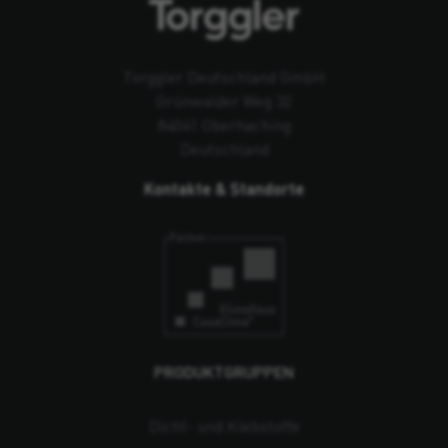
Torggler Deutschland GmbH
Grünwalder Weg 32
84041 Oberhaching
Deutschland
Kontakte & Standorte
PRODUKTGRUPPEN
Dicht- und Klebstoffe