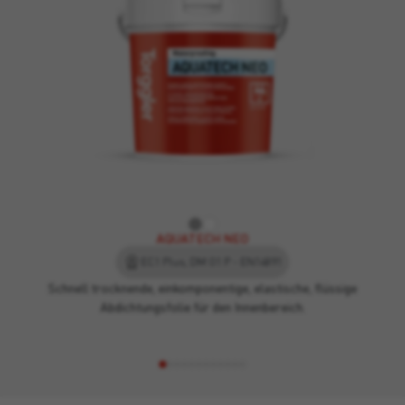
AQUATECH NEO
EC1 Plus, DM O1 P - EN14891
Schnell trocknende, einkomponentige, elastische, flüssige
Abdichtungsfolie für den Innenbereich.