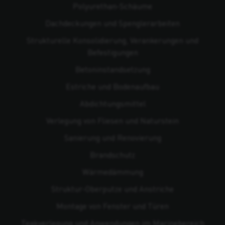
Polyurethan-Schäume
Dachdeckungen und Spenglerarbeiten
Strukturelle Konsolidierung, Verankerungen und
Befestigungen
Beton­instandsetzung
Estriche und Bodenaufbau
Abdichtungsmittel
Verlegung von Fliesen und Naturstein
Sanierung und Renovierung
Brandschutz
Wärmedämmung
Struktur-Oberputze und Anstriche
Montage von Fenster und Türen
Teakverlegung und Anwendungen im Marinebereich