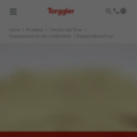
Torggler
Home
/
Produkte
/
Fenster und Türen
/
Komponenten für die Luftdichtheit
/
Butyldichtband Grau