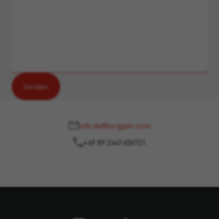
info.de@torggler.com
+49 89 2441456721