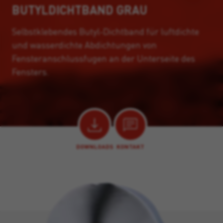
BUTYLDICHTBAND GRAU
Selbstklebendes Butyl-Dichtband für luftdichte
und wasserdichte Abdichtungen von
Fensteranschlussfugen an der Unterseite des
Fensters.
DOWNLOADS
KONTAKT