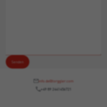
info.de@torggler.com
+49 89 2441456721