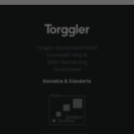
Torggler Deutschland GmbH
Grünwalder Weg 32
84041 Oberhaching
Deutschland
Kontakte & Standorte