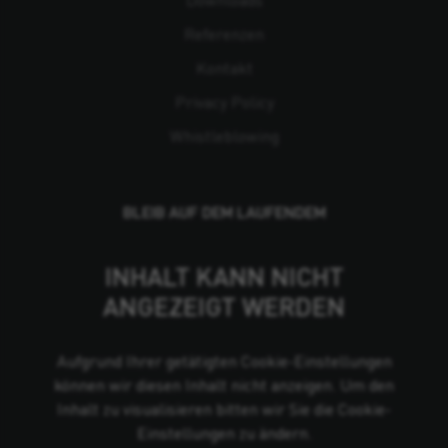
Referenzen
Kontakt
Privacy Policy
Whistleblowing
BLEIB AUF DEM LAUFENDEM
INHALT KANN NICHT
ANGEZEIGT WERDEN
Aufgrund Ihrer getätigten Cookie-Einstellungen
können wir diesen Inhalt nicht anzeigen. Um den
Inhalt zu visualisieren bitten wir Sie die Cookie-
Einstellungen zu ändern.