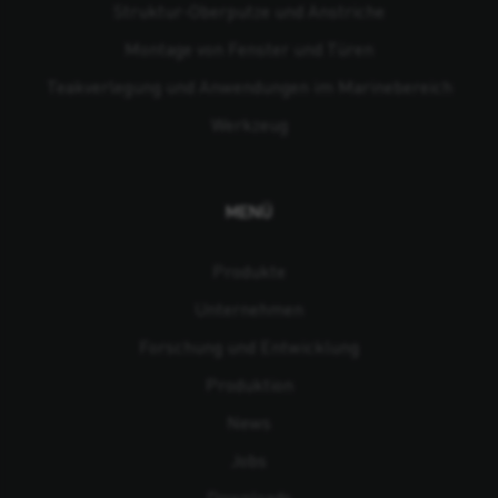
Struktur-Oberputze und Anstriche
Montage von Fenster und Türen
Teakverlegung und Anwendungen im Marinebereich
Werkzeug
MENÜ
Produkte
Unternehmen
Forschung und Entwicklung
Produktion
News
Jobs
Downloads