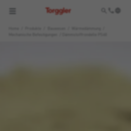
Torggler
Home
/
Produkte
/
Bauwesen
/
Wärmedämmung
/
Mechanische Befestigungen
/
Dämmstoffrondelle PS60