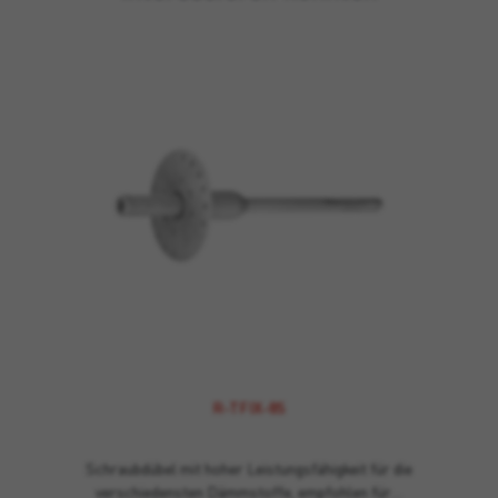
R-TFIX-8S
Schraubdübel mit hoher Leistungsfähigkeit für die
verschiedensten Dämmstoffe, empfohlen für…