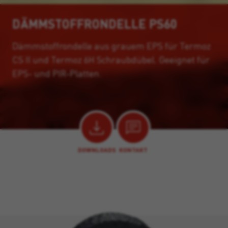
DÄMMSTOFFRONDELLE PS60
Dämmstoffrondelle aus grauem EPS für Termoz
CS II und Termoz 6H Schraubdübel. Geeignet für
EPS- und PIR-Platten.
DOWNLOADS
KONTAKT