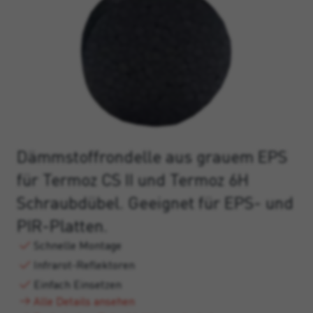
Dämmstoffrondelle aus grauem EPS
für Termoz CS II und Termoz 6H
Schraubdübel. Geeignet für EPS- und
PIR-Platten.
Schnelle Montage
Infrarot-Reflektoren
Einfach Einsetzen
Alle Details ansehen