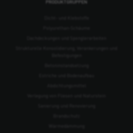
PRODUKTGRUPPEN
Dicht- und Klebstoffe
Polyurethan-Schäume
Dachdeckungen und Spenglerarbeiten
Strukturelle Konsolidierung, Verankerungen und
Befestigungen
Beton­instandsetzung
Estriche und Bodenaufbau
Abdichtungsmittel
Verlegung von Fliesen und Naturstein
Sanierung und Renovierung
Brandschutz
Wärmedämmung