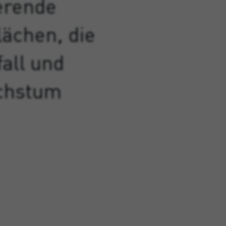
ierende
ächen, die
all und
chstum