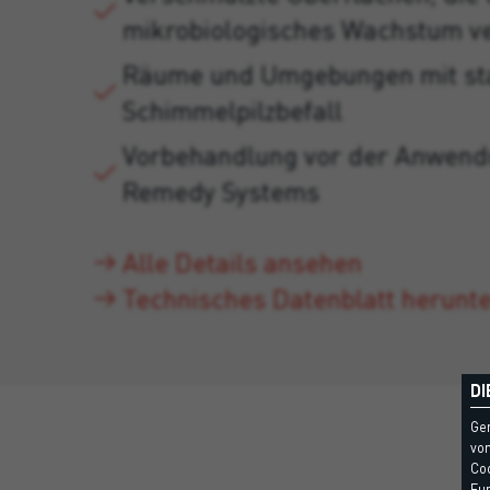
mikrobiologisches Wachstum ve
Räume und Umgebungen mit s
Schimmelpilzbefall
Vorbehandlung vor der Anwend
Remedy Systems
Alle Details ansehen
Technisches Datenblatt herunt
DI
Ge
vom
Coo
Fun