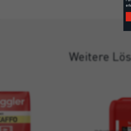
erk
Weitere Lös
SH