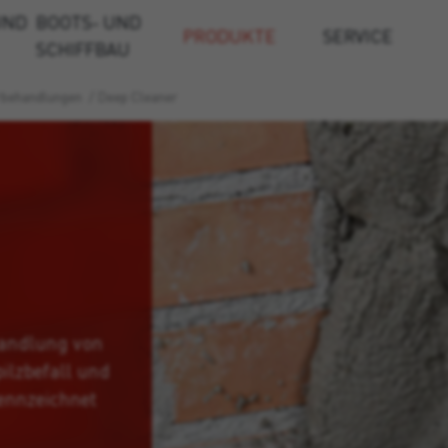
UND
BOOTS- UND
PRODUKTE
SERVICE
SCHIFFBAU
rbehandlungen
/
Deep Cleaner
handlung von
ilzbefall und
ennzeichnet