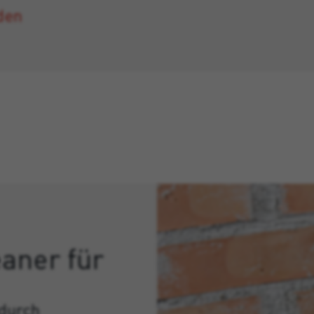
den
aner für
 durch