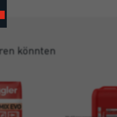
eren könnten
NEOPLAST