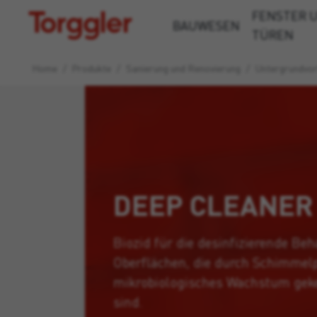
FENSTER 
Torggler
BAUWESEN
TÜREN
Home
/
Produkte
/
Sanierung und Renovierung
/
Untergrund­vo
DEEP CLEANER
Biozid für die desinfizierende Be
Oberflächen, die durch Schimmelp
mikrobiologisches Wachstum gek
sind.