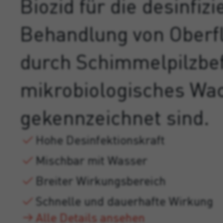
Biozid für die desinfiz
Behandlung von Oberfl
durch Schimmelpilzbef
mikrobiologisches Wa
gekennzeichnet sind.
Hohe Desinfektionskraft
Mischbar mit Wasser
Breiter Wirkungsbereich
Schnelle und dauerhafte Wirkung
Alle Details ansehen