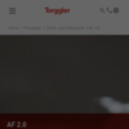
Torggler
Home
/
Produkte
/
Dicht- und Klebstoffe
/
AF 2.0
AF 2.0