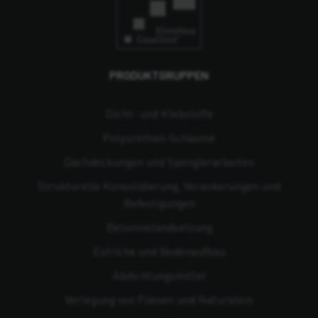
PRODUKTGRUPPEN
Dicht- und Klebstoffe
Polyurethan-Schäume
Dachdeckungen und Spenglerarbeiten
Strukturelle Konsolidierung, Verankerungen und
Befestigungen
Beton­instandsetzung
Estriche und Bodenaufbau
Abdichtungsmittel
Verlegung von Fliesen und Naturstein