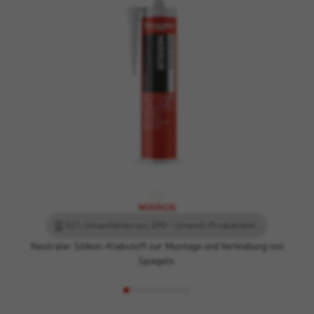
MIRROR
EC1, Umweltkriterien, EPD - Umwelt-Produktdeklaration, Leed
Neutraler Silikon-Klebstoff zur Montage und Verklebung von
Spiegeln.