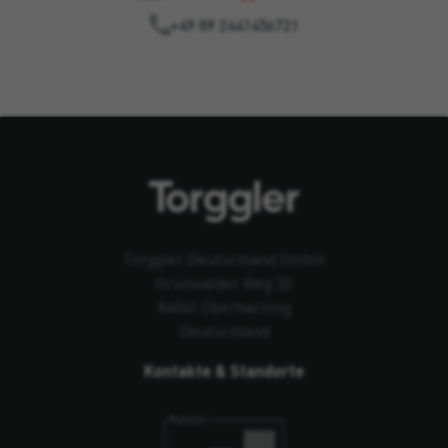
+49 89 2441456721
Torggler Deutschland GmbH
Grünwalder Weg 32
84041 Oberhaching
Deutschland
Kontakte & Standorte