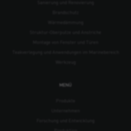
Sanierung und Renovierung
Brandschutz
Wärmedämmung
Struktur-Oberputze und Anstriche
Montage von Fenster und Türen
Teakverlegung und Anwendungen im Marinebereich
Werkzeug
MENÜ
Produkte
Unternehmen
Forschung und Entwicklung
Produktion