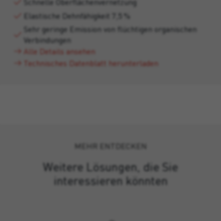
Schnelle Oberflächenvernetzung
Elastische Dehnfähigkeit 7,5 %
Sehr geringe Emission von flüchtigen organischen
Verbindungen
Alle Details ansehen
Technisches Datenblatt herunterladen
MEHR ENTDECKEN
Weitere Lösungen, die Sie
interessieren könnten