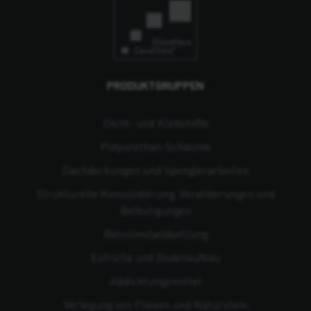
PRODUKTGRUPPEN
Dicht- und Klebstoffe
Polyurethan-Schäume
Dachdeckungen und Spenglerarbeiten
Strukturelle Konsolidierung, Verankerungen und
Befestigungen
Beton­instandsetzung
Estriche und Bodenaufbau
Abdichtungsmittel
Verlegung von Fliesen und Naturstein