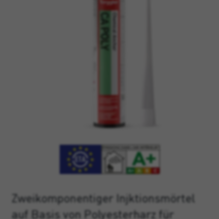
Zweikomponentiger Injktionsmörtel
auf Basis von Polyesterharz für