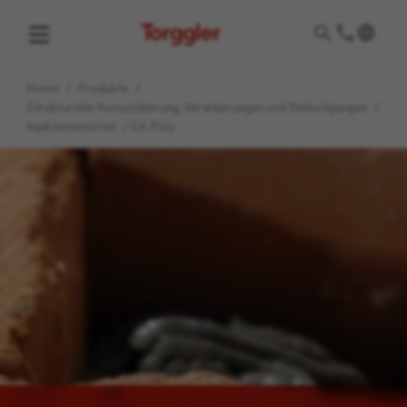
Torggler
Home
/
Produkte
/
Strukturelle Konsolidierung, Verankerungen und Befestigungen
/
Injektionsmörtel
/
CA Poly