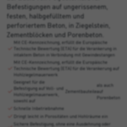
Befestigungen auf ungerissenem,
festen, halbgefülltem und
perforiertem Beton, in Ziegelstein,
Zementblöcken und Porenbeton.
Mit CE-Kennzeichnung, erfüllt die Europäische
Technische Bewertung (ETA) für die Verankerung in
intaktem Beton in Verbindung mit Gewindestangen
Mit CE-Kennzeichnung, erfüllt die Europäische
Technische Bewertung (ETA) für die Verankerung auf
Hohlziegelmauerwerk
Geeignet für die
als auch
Befestigung auf Voll- und
Zementbauteile
auf
Hohlziegelmauerwerk,
Porenbeton
sowohl auf
Schnelle Inbetriebnahme
Dringt leicht in Porositäten und Hohlräume ein
Sichere Befestigung, ohne eine Ausdehnung oder