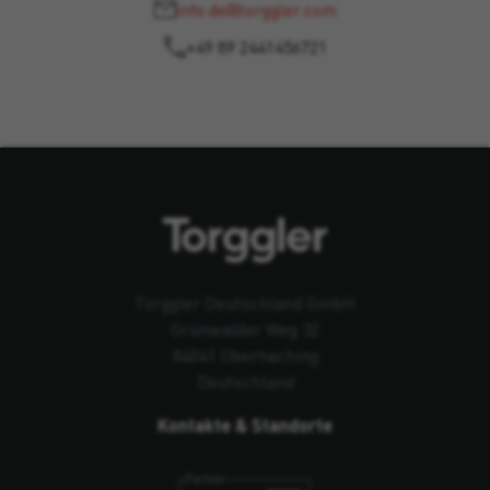
info.de@torggler.com
+49 89 2441456721
Torggler Deutschland GmbH
Grünwalder Weg 32
84041 Oberhaching
Deutschland
Kontakte & Standorte