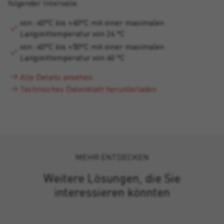
folgender Intervalle:
von -40°C bis +40°C mit einer maximalen
Langzeittemperatur von 24 °C
von -40°C bis +50°C mit einer maximalen
Langzeittemperatur von 40 °C
Alle Details ansehen
Technisches Datenblatt herunterladen
MEHR ENTDECKEN
Weitere Lösungen, die Sie
interessieren könnten