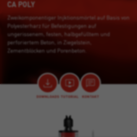
CA POLY
Zweikomponentiger Injktionsmörtel auf Basis von
Polyesterharz für Befestigungen auf
ungerissenem, festen, halbgefülltem und
perforiertem Beton, in Ziegelstein,
Zementblöcken und Porenbeton.
DOWNLOADS
TUTORIAL
KONTAKT