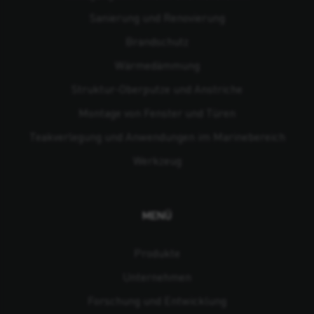
Sanierung und Renovierung
Brandschutz
Wärmedämmung
Struktur-Oberputze und Anstriche
Montage von Fenster und Türen
Teakverlegung und Anwendungen im Marinebereich
Werkzeug
MENÜ
Produkte
Unternehmen
Forschung und Entwicklung