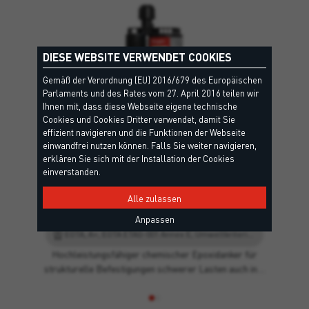
DIESE WEBSITE VERWENDET COOKIES
Gemäß der Verordnung (EU) 2016/679 des Europäischen
Parlaments und des Rates vom 27. April 2016 teilen wir
Ihnen mit, dass diese Webseite eigene technische
Cookies und Cookies Dritter verwendet, damit Sie
effizient navigieren und die Funktionen der Webseite
einwandfrei nutzen können. Falls Sie weiter navigieren,
erklären Sie sich mit der Installation der Cookies
einverstanden.
Alle zulassen
XTREME EPOXY 100
Anpassen
EOTA, A+, EOTA ETAG-001 Annex E, Umweltkriterien, Leed
Hochleistungsfähiger chemischer Epoxidanker für
strukturelle Befestigungen schwerer Lasten auch in…