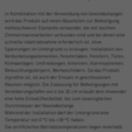
In Kombination mit der Verwendung von Gewindestangen
wird das Produkt auf vielen Baustellen zur Befestigung
mittelschwerer Elemente verwendet, die mit leichten
Zimmermannsarbeiten verbunden sind und bei denen eine
schnelle Inbetriebnahme erforderlich ist, ohne
Spannungen im Untergrund zu erzeugen: Installation von
Verdunkelungselementen, Fensterläden, Fenstern, Türen,
Klimaanlagen, Umfriedungen, Antennen, Alarmsystemen,
Beleuchtungskörpern, Werbeschildern. Da das Produkt
styrolfrei ist, ist auch der Einsatz in geschlossenen
Räumen möglich. Die Zulassung für Befestigungen mit
Verankerungstiefen von 6 bis 32 cm erlaubt dem Anwender
eine hohe Einsatzflexibilität, bis zum zwanzigfachen
Durchmesser der Gewindestange.
Während der Installation darf der Untergrund eine
Temperatur von 0 °C bis +30 °C haben.
Die zertifizierten Betriebstemperaturen liegen innerhalb