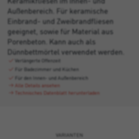
Keramikfliesen im Innen- und
Außenbereich. Für keramische
Einbrand- und Zweibrandfliesen
geeignet, sowie für Material aus
Porenbeton. Kann auch als
Dünnbettmörtel verwendet werden.
Verlängerte Offenzeit
Für Badezimmer und Küchen
Für den Innen- und Außenbereich
Alle Details ansehen
Technisches Datenblatt herunterladen
VARIANTEN