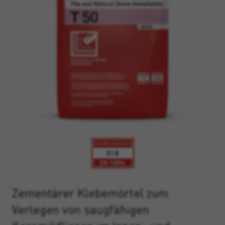
Zementärer Klebemörtel zum
Verlegen von saugfähigen