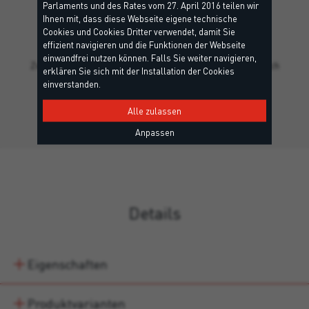
Parlaments und des Rates vom 27. April 2016 teilen wir
Ihnen mit, dass diese Webseite eigene technische
TILE BOND 2K
Cookies und Cookies Dritter verwendet, damit Sie
effizient navigieren und die Funktionen der Webseite
R2 T - EN12004, RG - EN13888
einwandfrei nutzen können. Falls Sie weiter navigieren,
Zweikomponentiger Epoxidharzmörtel, der Klasse R2 T nach
erklären Sie sich mit der Installation der Cookies
EN 12004, zum…
einverstanden.
Alle zulassen
Anpassen
Details
Eigenschaften
Produktvarianten