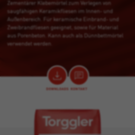
Zementärer Klebemörtel zum Verlegen von
saugfähigen Keramikfliesen im Innen- und
Außenbereich. Für keramische Einbrand- und
Zweibrandfliesen geeignet, sowie für Material
aus Porenbeton. Kann auch als Dünnbettmörtel
verwendet werden.
DOWNLOADS
KONTAKT