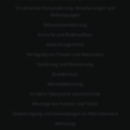
Strukturelle Konsolidierung, Verankerungen und
Befestigungen
Beton­instandsetzung
Estriche und Bodenaufbau
Abdichtungsmittel
Verlegung von Fliesen und Naturstein
Sanierung und Renovierung
Brandschutz
Wärmedämmung
Struktur-Oberputze und Anstriche
Montage von Fenster und Türen
Teakverlegung und Anwendungen im Marinebereich
Werkzeug