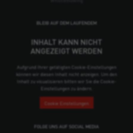
Whistleblowing
BLEIB AUF DEM LAUFENDEM
INHALT KANN NICHT
ANGEZEIGT WERDEN
Aufgrund Ihrer getätigten Cookie-Einstellungen
können wir diesen Inhalt nicht anzeigen. Um den
Inhalt zu visualisieren bitten wir Sie die Cookie-
Einstellungen zu ändern.
Cookie Einstellungen
FOLGE UNS AUF SOCIAL MEDIA