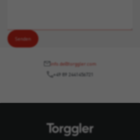
info.de@torggler.com
+49 89 2441456721