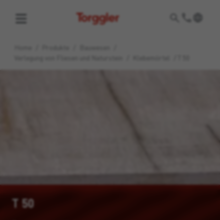
Torggler
Home
/
Produkte
/
Bauwesen
/
Verlegung von Fliesen und Naturstein
/
Klebemörtel
/
T 50
T 50