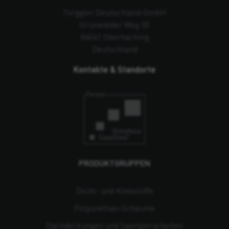
Torggler Deutschland GmbH
Grünwalder Weg 32
84041 Oberhaching
Deutschland
Kontakte & Standorte
PRODUKTGRUPPEN
Dicht- und Klebstoffe
Polyurethan-Schäume
Dachdeckungen und Spenglerarbeiten