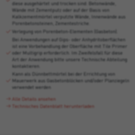
diese ausgehärtet und trocken sind: Betonwände,
Wände mit Zementputz oder auf der Basis von
Kalkzementmörtel verputzte Wände, Innenwände aus
Porenbetonsteinen, Zementestriche.
Verlegung von Porenbeton-Elementen (Gasbeton).
Bei Anwendungen auf Gips- oder Anhydritoberflächen
ist eine Vorbehandlung der Oberfläche mit Tile Primer
oder Multigrip erforderlich. Im Zweifelsfall für diese
Art der Anwendung bitte unsere Technische Abteilung
kontaktieren.
Kann als Dünnbettmörtel bei der Errichtung von
Mauerwerk aus Gasbetonblöcken und/oder Planziegeln
verwendet werden
Alle Details ansehen
Technisches Datenblatt herunterladen