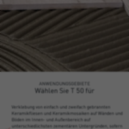
ANWENDUNGSGEBIETE
Wählen Sie T 50 für
Verklebung von einfach und zweifach gebrannten
Keramikfliesen und Keramikmosaiken auf Wänden und
Böden im Innen- und Außenbereich auf
unterschiedlichsten zementären Untergründen, sofern