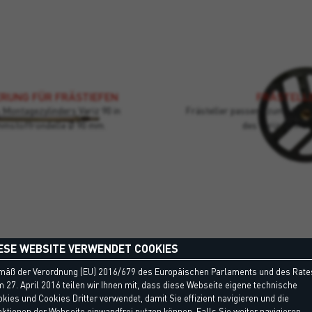
RUNG FÜR FRÄSTIEFEN
FRÄSTELL
 Montagezylinders Variz 90 in
Frästeller passend zum Monta
mmstoffrondelle Ø 90 mm.
des Variz 90 Mon
ESE WEBSITE VERWENDET COOKIES
RUNG FÜR FRÄSTIEFEN
FRÄSTELL
mäß der Verordnung (EU) 2016/679 des Europäischen Parlaments und des Rate
 27. April 2016 teilen wir Ihnen mit, dass diese Webseite eigene technische
 Montagezylinders Variz 90 in
Frästeller passend zum Mont
kies und Cookies Dritter verwendet, damit Sie effizient navigieren und die
nation…
des Var
ktionen der Webseite einwandfrei nutzen können. Falls Sie weiter navigieren,