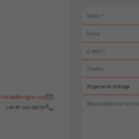
info.de@torggler.com
+49 89 2441456721