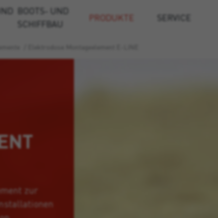
UND
BOOTS- UND
PRODUKTE
SERVICE
SCHIFFBAU
emente
/
Elektrodose Montageelement E-LINE
ENT
ement zur
nstallationen
von