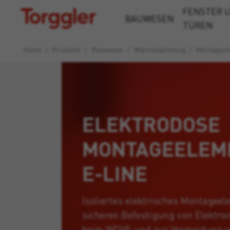
FENSTER 
Torggler
BAUWESEN
TÜREN
Home
/
Produkte
/
Bauwesen
/
Wärmedämmung
/
Montageel
ELEKTRODOSE
MONTAGEELEM
E-LINE
Isoliertes elektrisches Montageel
sicheren Befestigung von Elektroi
beim WDVS und zur Vermeidung 