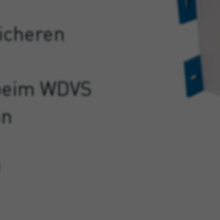
icheren
 beim WDVS
on
g