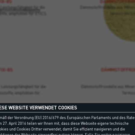
IX-8S
DÄMMSTOFFRO
eistungsfähigkeit für die
Dämmstoffrondelle aus Minera
ffe, empfohlen für ETICS.
Termoz 6H Sc
FIX-8S
DÄMMSTOFFRO
Leistungsfähigkeit für die
Dämmstoffrondelle aus Minera
stoffe, empfohlen für…
Termo
ESE WEBSITE VERWENDET COOKIES
mäß der Verordnung (EU) 2016/679 des Europäischen Parlaments und des Rate
 27. April 2016 teilen wir Ihnen mit, dass diese Webseite eigene technische
kies und Cookies Dritter verwendet, damit Sie effizient navigieren und die
ktionen der Webseite einwandfrei nutzen können. Falls Sie weiter navigieren,