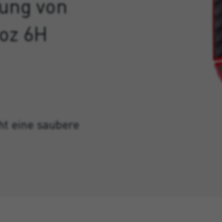
gung von
oz 6H
ht eine saubere