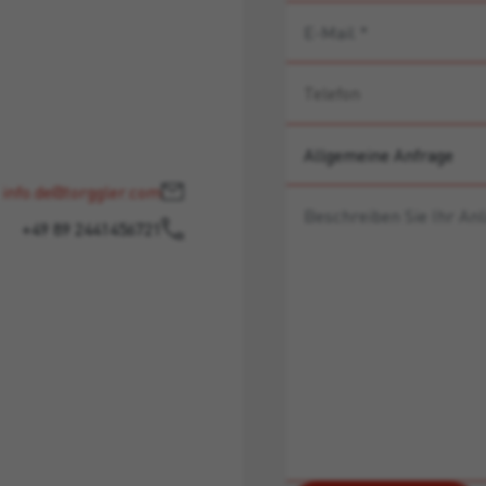
info.de@torggler.com
+49 89 2441456721