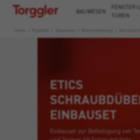
FENSTER 
Torggler
BAUWESEN
TÜREN
Home
/
Produkte
/
Bauwesen
/
Wärmedämmung
/
Mechanisch
ETICS
SCHRAUBDÜBE
EINBAUSET
Einbauset zur Befestigung von Te
und Termoz 6H Schraubdübeln.