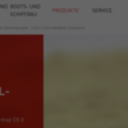
UND
BOOTS- UND
PRODUKTE
SERVICE
SCHIFFBAU
e Befestigungen
/
eTics Schraubdübel-Einbauset
L-
rmoz CS II