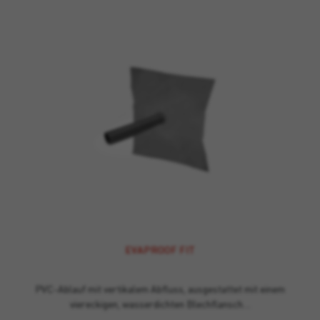
EVAPROOF FIT
PVC-Ablauf mit vertikalem Abfluss, ausgestattet mit einem
viereckigen, wasserdichten Blechflansch…