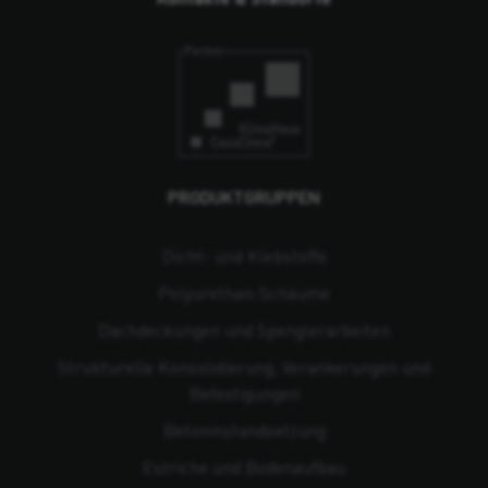
PRODUKTGRUPPEN
Dicht- und Klebstoffe
Polyurethan-Schäume
Dachdeckungen und Spenglerarbeiten
Strukturelle Konsolidierung, Verankerungen und
Befestigungen
Beton­instandsetzung
Estriche und Bodenaufbau