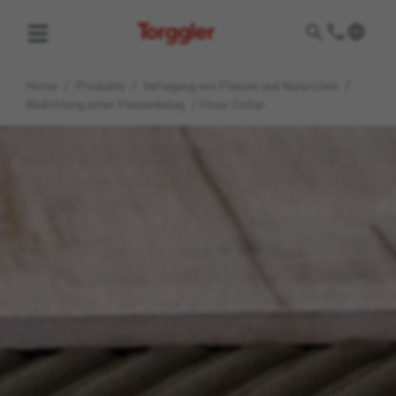
Torggler
Home
/
Produkte
/
Verlegung von Fliesen und Naturstein
/
Abdichtung unter Fliesenbelag
/
Floor Collar