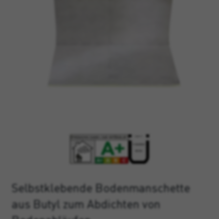
Selbstklebende Bodenmanschette
aus Butyl zum Abdichten von