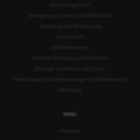
Abdichtungsmittel
Verlegung von Fliesen und Naturstein
Sanierung und Renovierung
Brandschutz
Wärmedämmung
Struktur-Oberputze und Anstriche
Montage von Fenster und Türen
Teakverlegung und Anwendungen im Marinebereich
Werkzeug
MENÜ
Produkte