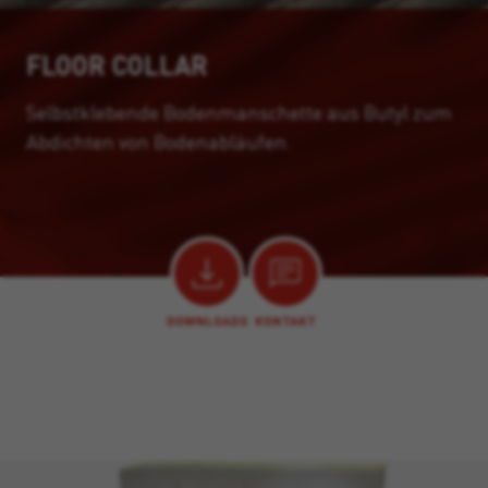
FLOOR COLLAR
Selbstklebende Bodenmanschette aus Butyl zum
Abdichten von Bodenabläufen.
DOWNLOADS
KONTAKT