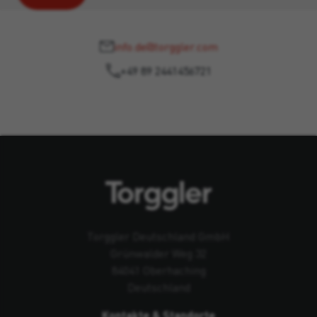
info.de@torggler.com
+49 89 2441456721
Torggler Deutschland GmbH
Grünwalder Weg 32
84041 Oberhaching
Deutschland
Kontakte & Standorte