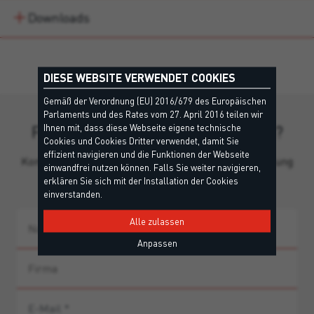
Downloads
DIESE WEBSITE VERWENDET COOKIES
Gemäß der Verordnung (EU) 2016/679 des Europäischen
Parlaments und des Rates vom 27. April 2016 teilen wir
Fehlen Ihnen noch Informationen?
Ihnen mit, dass diese Webseite eigene technische
Cookies und Cookies Dritter verwendet, damit Sie
effizient navigieren und die Funktionen der Webseite
Kontaktieren Sie unser Team für persönliche Beratung
einwandfrei nutzen können. Falls Sie weiter navigieren,
und Produkthinweise.
erklären Sie sich mit der Installation der Cookies
einverstanden.
Alle zulassen
Anpassen