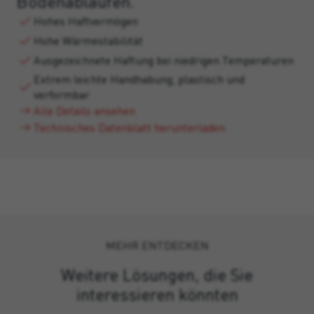
Bodenabläufen.
Hohes Haftvermögen
Hohe Wärmestabilität
Ausgezeichnete Haftung bei niedrigen Temperaturen
Extrem leichte Handhabung, plastisch und
verformbar
Alle Details ansehen
Technisches Datenblatt herunterladen
MEHR ENTDECKEN
Weitere Lösungen, die Sie
interessieren könnten