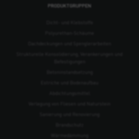
PRODUKTGRUPPEN
Dicht- und Klebstoffe
Polyurethan-Schäume
Dachdeckungen und Spenglerarbeiten
Strukturelle Konsolidierung, Verankerungen und
Befestigungen
Beton­instandsetzung
Estriche und Bodenaufbau
Abdichtungsmittel
Verlegung von Fliesen und Naturstein
Sanierung und Renovierung
Brandschutz
Wärmedämmung