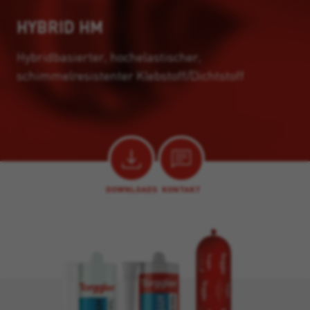
HYBRID HM
Hybridbasierter, hochelastischer,
schimmelresistenter Klebstoff/Dichtstoff
DOWNLOADS
KONTAKT