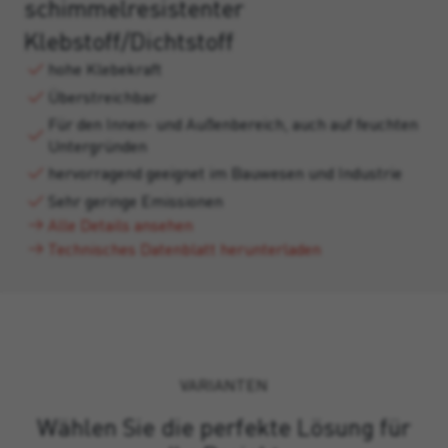
schimmelresistenter
Klebstoff/Dichtstoff
hohe Klebekraft
Überstreichbar
Für den Innen- und Außenbereich, auch auf feuchten
Untergründen
hervorragend geeignet im Bauwesen und Industrie
Sehr geringe Emissionen
Alle Details ansehen
Technisches Datenblatt herunterladen
VARIANTEN
Wählen Sie die perfekte Lösung für