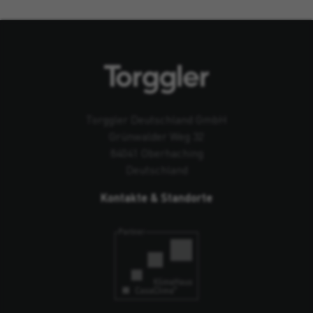
Torggler Deutschland GmbH
Grünwalder Weg 32
84041 Oberhaching
Deutschland
Kontakte & Standorte