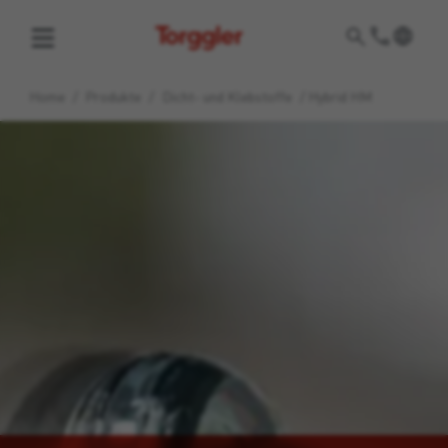
Torggler
Home
/
Produkte
/
Dicht- und Klebstoffe
/
Hybrid HM