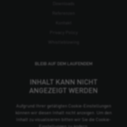
Downloads
Referenzen
Kontakt
Privacy Policy
Whistleblowing
BLEIB AUF DEM LAUFENDEM
INHALT KANN NICHT
ANGEZEIGT WERDEN
Aufgrund Ihrer getätigten Cookie-Einstellungen
können wir diesen Inhalt nicht anzeigen. Um den
Inhalt zu visualisieren bitten wir Sie die Cookie-
Einstellungen zu ändern.