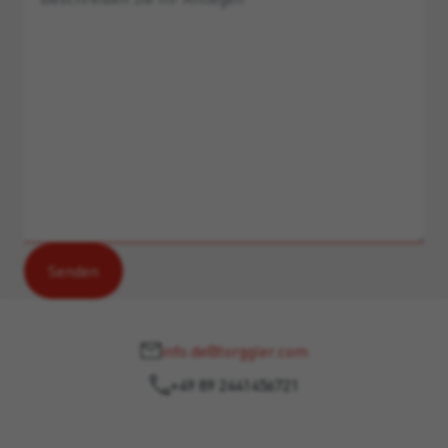
info.de@torggler.com
+49 89 2441456721