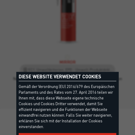
MIRROR
EC1, Umweltkriterien, EPD - Umwelt-Produktdeklaration, Leed
DIESE WEBSITE VERWENDET COOKIES
Neutraler Silikon-Klebstoff zur Montage und Verklebung von
Spiegeln.
Gemäß der Verordnung (EU) 2016/679 des Europäischen
Parlaments und des Rates vom 27. April 2016 teilen wir
Ihnen mit, dass diese Webseite eigene technische
Cookies und Cookies Dritter verwendet, damit Sie
effizient navigieren und die Funktionen der Webseite
einwandfrei nutzen können. Falls Sie weiter navigieren,
erklären Sie sich mit der Installation der Cookies
einverstanden.