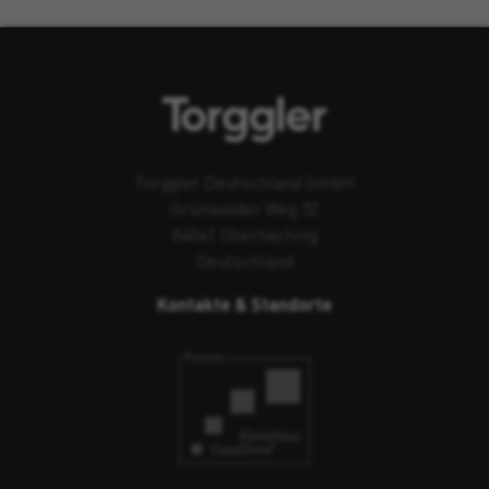
Torggler Deutschland GmbH
Grünwalder Weg 32
84041 Oberhaching
Deutschland
Kontakte & Standorte