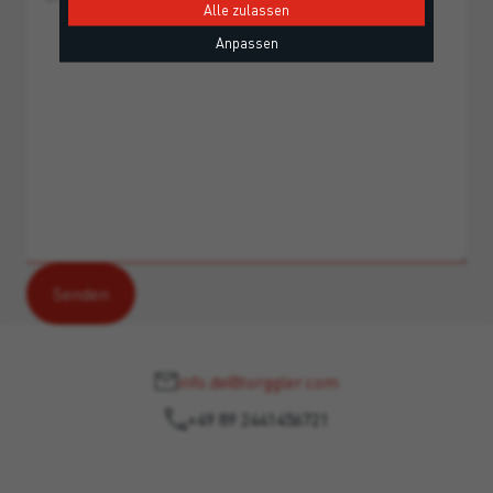
Alle zulassen
Anpassen
info.de@torggler.com
+49 89 2441456721