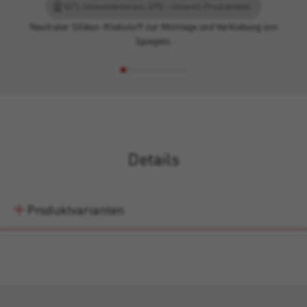
EC1, Umweltkriterien, EPD - Umwelt-Produktdeklaration, Leed
Neutraler Silikon-Klebstoff zur Montage und Verklebung von
Spiegeln.
Details
Produktvarianten