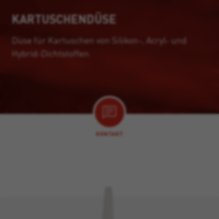
KARTUSCHENDÜSE
Düse für Kartuschen von Silikon-, Acryl- und
Hybrid-Dichtstoffen.
KONTAKT