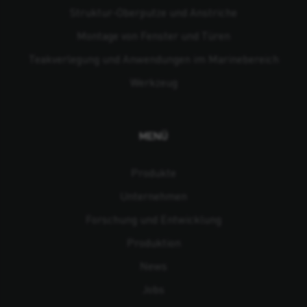
Struktur-Oberputze und Anstriche
Montage von Fenster und Türen
Teakverlegung und Anwendungen im Marinebereich
Werkzeug
MENÜ
Produkte
Unternehmen
Forschung und Entwicklung
Produktion
News
Jobs