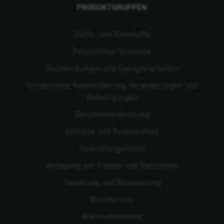
PRODUKTGRUPPEN
Dicht- und Klebstoffe
Polyurethan-Schäume
Dachdeckungen und Spenglerarbeiten
Strukturelle Konsolidierung, Verankerungen und
Befestigungen
Beton­instandsetzung
Estriche und Bodenaufbau
Abdichtungsmittel
Verlegung von Fliesen und Naturstein
Sanierung und Renovierung
Brandschutz
Wärmedämmung