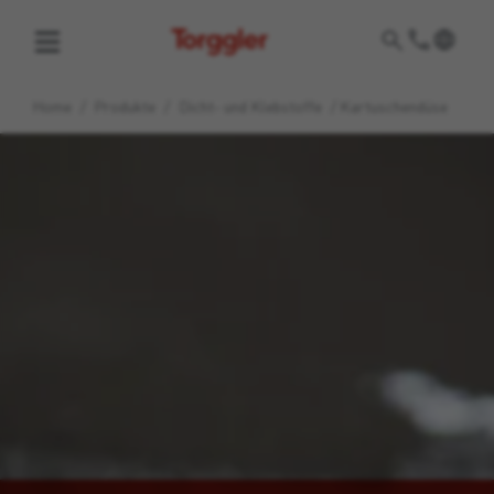
Torggler
Home
/
Produkte
/
Dicht- und Klebstoffe
/
Kartuschendüse