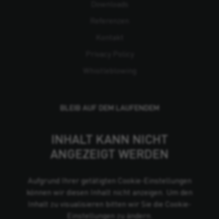
Downloads
Referenzen
Kontakt
Privacy Policy
Whistleblowing
BLEIB AUF DEM LAUFENDEM
INHALT KANN NICHT
ANGEZEIGT WERDEN
Aufgrund Ihrer getätigten Cookie-Einstellungen
können wir diesen Inhalt nicht anzeigen. Um den
Inhalt zu visualisieren bitten wir Sie die Cookie-
Einstellungen zu ändern.