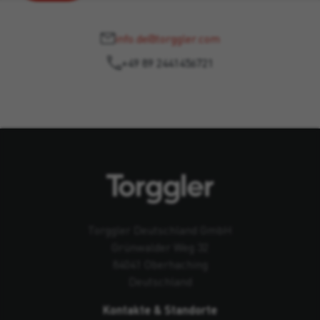
info.de@torggler.com
+49 89 2441456721
Torggler Deutschland GmbH
Grünwalder Weg 32
84041 Oberhaching
Deutschland
Kontakte & Standorte