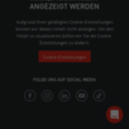
ANGEZEIGT WERDEN
Aufgrund Ihrer getätigten Cookie-Einstellungen
können wir diesen Inhalt nicht anzeigen. Um den
Inhalt zu visualisieren bitten wir Sie die Cookie-
Einstellungen zu ändern.
Cookie Einstellungen
FOLGE UNS AUF SOCIAL MEDIA