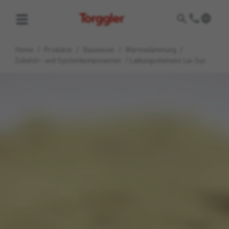
Torggler
Home
/
Produkte
/
Bauwesen
/
Wärmedämmung
/
Zubehör- und Systemkomponenten
/
Laibungselement Lai-Sys