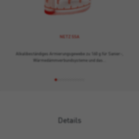
NETZ SSA
Alkalibeständiges Armierungsgewebe zu 160 g für Sanier-,
Wärmedämmverbundsysteme und das…
Details