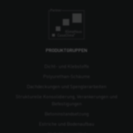
PRODUKTGRUPPEN
Dicht- und Klebstoffe
Polyurethan-Schäume
Dachdeckungen und Spenglerarbeiten
Strukturelle Konsolidierung, Verankerungen und
Befestigungen
Beton­instandsetzung
Estriche und Bodenaufbau