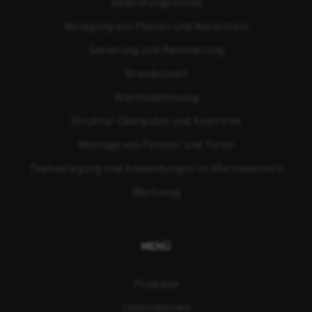
Abdichtungsmittel
Verlegung von Fliesen und Naturstein
Sanierung und Renovierung
Brandschutz
Wärmedämmung
Struktur-Oberputze und Anstriche
Montage von Fenster und Türen
Teakverlegung und Anwendungen im Marinebereich
Werkzeug
MENÜ
Produkte
Unternehmen