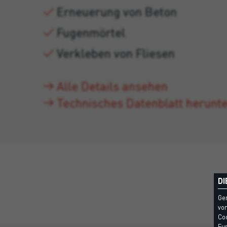
Erneuerung von Beton
Fugenmörtel
Verkleben von Fliesen
Alle Details ansehen
Technisches Datenblatt herunt
DI
Ge
vom
Coo
Fun