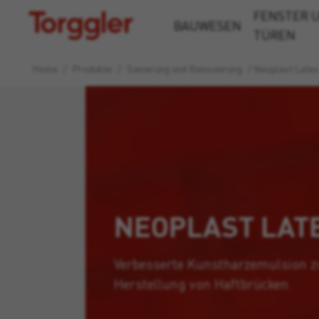
FENSTER 
Torggler
BAUWESEN
TÜREN
Home
/
Produkte
/
Sanierung und Renovierung
/
Neoplast Latex
NEOPLAST LAT
Verbesserte Kunstharzemulsion z
Herstellung von Haftbrücken.