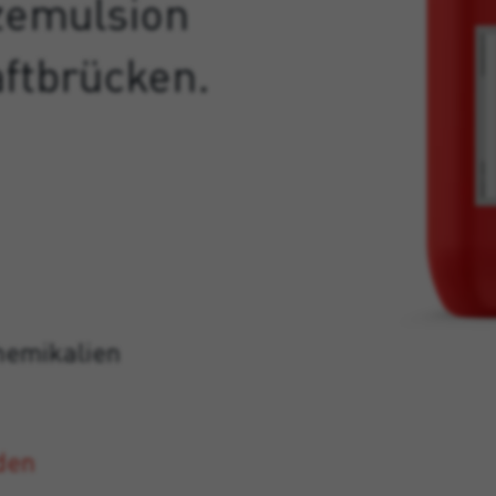
zemulsion
aftbrücken.
hemikalien
den