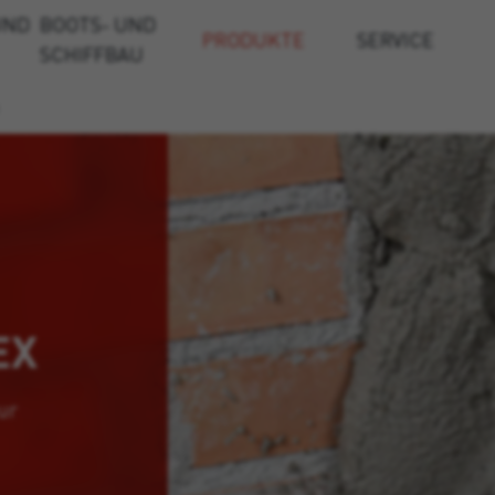
UND
BOOTS- UND
PRODUKTE
SERVICE
SCHIFFBAU
EX
ur