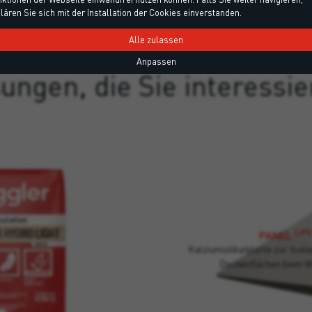
lären Sie sich mit der Installation der Cookies einverstanden.
Alle zulassen
MEHR ENTDECKEN
Anpassen
ungen, die Sie interessi
LIFE
PANEL
Kalziumsilikatplatte zur Iso
Deckenflächen beim W