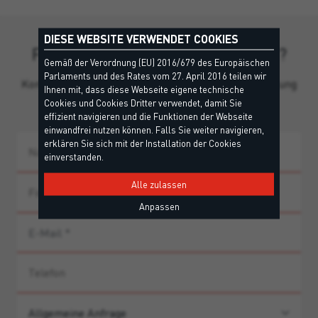
DIESE WEBSITE VERWENDET COOKIES
Fehlen Ihnen noch Informationen?
Gemäß der Verordnung (EU) 2016/679 des Europäischen
Parlaments und des Rates vom 27. April 2016 teilen wir
Kontaktieren Sie unser Team für persönliche Beratung
Ihnen mit, dass diese Webseite eigene technische
und Produkthinweise.
Cookies und Cookies Dritter verwendet, damit Sie
effizient navigieren und die Funktionen der Webseite
einwandfrei nutzen können. Falls Sie weiter navigieren,
erklären Sie sich mit der Installation der Cookies
einverstanden.
Alle zulassen
Anpassen