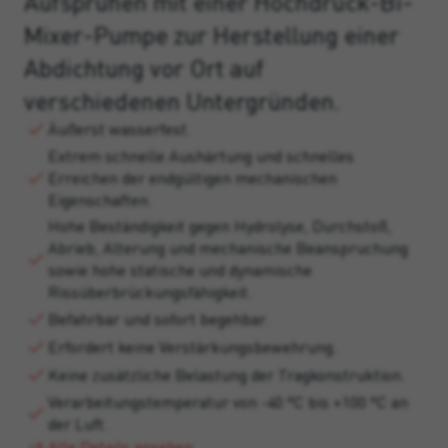
Aufsprühen mit einer Hochdruck-Bi-
Mixer-Pumpe zur Herstellung einer
Abdichtung vor Ort auf
verschiedenen Untergründen.
Äußerst wasserfest.
Extrem schnelle Aushärtung und schnelles
Erreichen der endgültigen mechanischen
Eigenschaften.
Hohe Beständigkeit gegen Hydrolyse, Durchstoß,
Abrieb, Alterung und mechanische Beanspruchung
sowie hohe statische und dynamische
Rissüberbrückungsfähigkeit.
Befahrbar und sofort begehbar.
Erfordert keine Verstärkungsbewehrung.
Keine zusätzliche Belastung der Tragkonstruktion.
Verarbeitungstemperatur von -40 °C bis +100 °C an
der Luft.
Alle Details ansehen