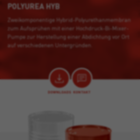
POLYUREA HYB
Zweikomponentige Hybrid-Polyurethanmembran
zum Aufsprühen mit einer Hochdruck-Bi-Mixer-
Pumpe zur Herstellung einer Abdichtung vor Ort
auf verschiedenen Untergründen.
DOWNLOADS
KONTAKT