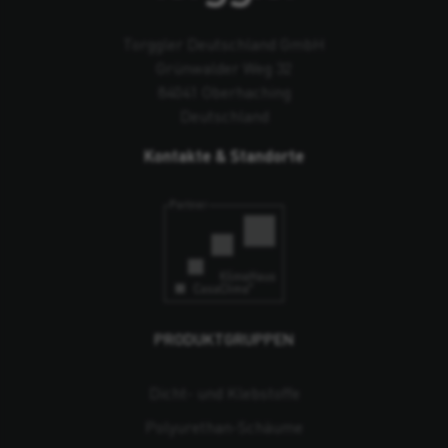
Torggler Deutschland GmbH
Grünwalder Weg 32
84041 Oberhaching
Deutschland
Kontakte & Standorte
PRODUKTGRUPPEN
Dicht- und Klebstoffe
Polyurethan-Schäume