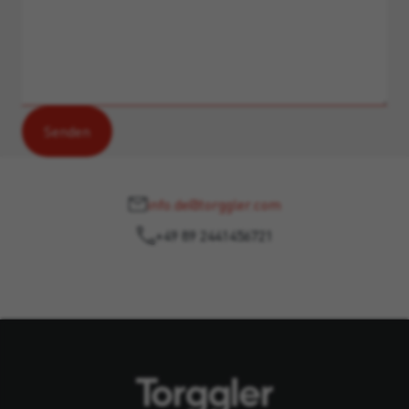
info.de@torggler.com
+49 89 2441456721