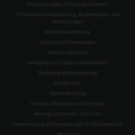
Dachdeckungen und Spenglerarbeiten
Strukturelle Konsolidierung, Verankerungen und
Befestigungen
Beton­instandsetzung
Estriche und Bodenaufbau
Abdichtungsmittel
Verlegung von Fliesen und Naturstein
Sanierung und Renovierung
Brandschutz
Wärmedämmung
Struktur-Oberputze und Anstriche
Montage von Fenster und Türen
Teakverlegung und Anwendungen im Marinebereich
Werkzeug