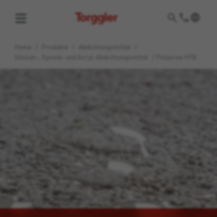
Torggler
Home
/
Produkte
/
Abdichtungsmittel
/
Siloxan-, Epoxid- und Acryl-Abdichtungsmittel
/
Polyurea HYB