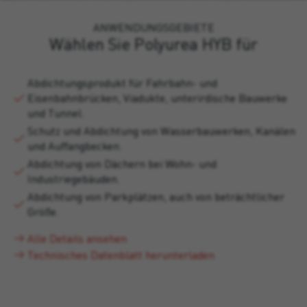
ANWENDUNGSGEBIETE
Wählen Sie Polyurea HYB für
Abdichtungsprodukt für Fahrbahn- und
Eisenbahnbrücken, Viadukte, unterirdische Bauwerke
und Tunnel.
Schutz und Abdichtung von Wasserbauwerken, Kanälen
und Auffangbecken.
Abdichtung von Dächern bei Wohn- und
Industriegebäuden.
Abdichtung von Parkplätzen, auch von beträchtlicher
Größe.
Alle Details ansehen
Technisches Datenblatt herunterladen