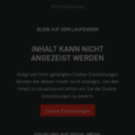
Whistleblowing
BLEIB AUF DEM LAUFENDEM
INHALT KANN NICHT
ANGEZEIGT WERDEN
Aufgrund Ihrer getätigten Cookie-Einstellungen
können wir diesen Inhalt nicht anzeigen. Um den
Inhalt zu visualisieren bitten wir Sie die Cookie-
Einstellungen zu ändern.
Cookie Einstellungen
FOLGE UNS AUF SOCIAL MEDIA