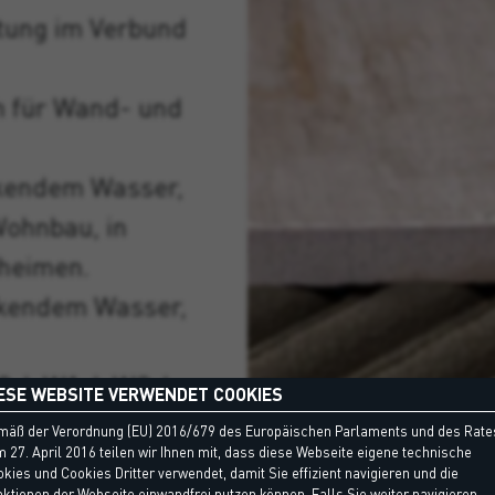
htung im Verbund
h für Wand- und
ckendem Wasser,
ohnbau, in
nheimen.
ckendem Wasser,
-I, W1-I, W2-I,
ESE WEBSITE VERWENDET COOKIES
-5 (Balkone,
mäß der Verordnung (EU) 2016/679 des Europäischen Parlaments und des Rate
 27. April 2016 teilen wir Ihnen mit, dass diese Webseite eigene technische
mmbecken und
kies und Cookies Dritter verwendet, damit Sie effizient navigieren und die
ktionen der Webseite einwandfrei nutzen können. Falls Sie weiter navigieren,