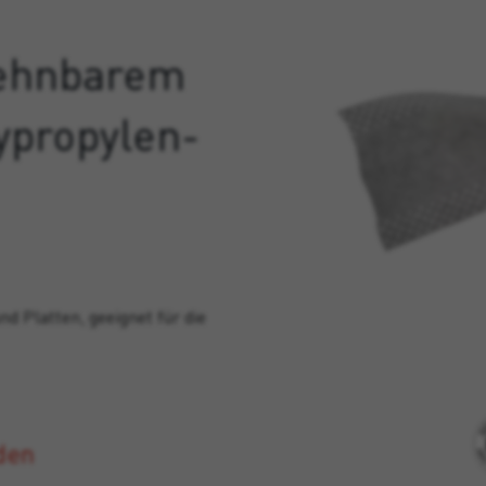
dehnbarem
ypropylen-
d Platten, geeignet für die
den