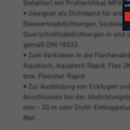
Behälter) mit Prüfzertifikat MPA 
erk
• Geeignet als Dichtband für erdb
Bauwerksabdichtungen, Sockelabd
Querschnittsabdichtungen in und
gemäß DIN 18533.
• Zum Verkleben in die Flächenab
Aquatech, Aquatech Rapid, Flex 2K
bzw. Flexistar Rapid
• Zur Ausbildung von Eckfugen u
Anschlüssen bei der Abdichtungs
mm – 30 m oder Dicht-Entkoppelu
Mat .