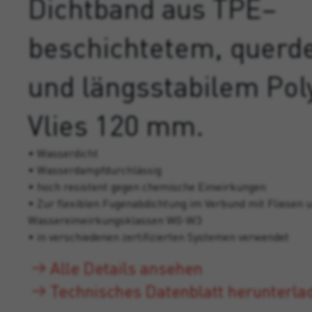
Dichtband aus TPE–
beschichtetem, quer
und längsstabilem Pol
Vlies 120 mm.
• Wasserdicht
• Wasserdampfdurchlässig
• hoch resistent gegen chemische Einwirkungen
• Zur flexiblen Fugenabdichtung im Verbund mit Fliesen un
Wassereinwirkungsklassen W0-W3
• in verschiedenen zertifizierten Systemen verwendet
Alle Details ansehen
Technisches Datenblatt herunterla