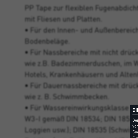
PP Tape zur flexiblen Fugenabdic
mit Fliesen und Platten.
• Für den Innen- und Außenbereic
Bodenbeläge.
• Für Nassbereiche mit nicht drü
wie z.B. Badezimmerduschen, im W
Hotels, Krankenhäusern und Alte
• Für Dauernassbereiche mit drü
wie z. B. Schwimmbecken.
• Für Wassereinwirkungsklasse W0
DI
W3-I gemäß DIN 18534; DIN 18531
Ge
vom
Loggien usw.); DIN 18535 (Schwi
Coo
Fun