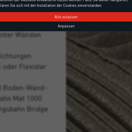
Braunschweig
lären Sie sich mit der Installation der Cookies einverstanden.
erührte
Alle zulassen
ichtungen sowie
Anpassen
 unter Wänden
dichtungen
 oder Flexistar
nd Boden-Wand-
bahn Mat 1000
ngsbahn Bridge