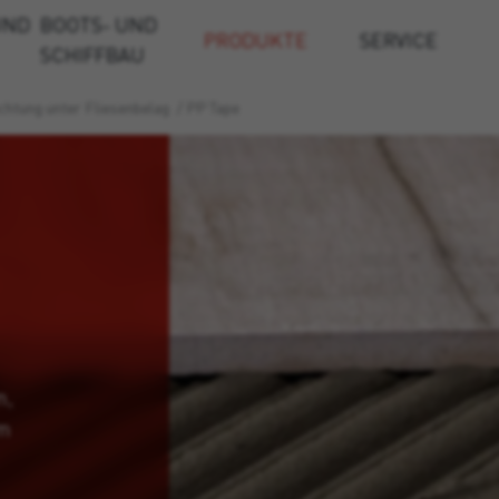
UND
BOOTS- UND
PRODUKTE
SERVICE
SCHIFFBAU
chtung unter Fliesenbelag
/
PP Tape
m,
em