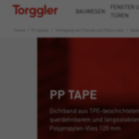
FENSTER 
Torggler
BAUWESEN
TÜREN
Home
/
Produkte
/
Verlegung von Fliesen und Naturstein
/
Abdi
PP TAPE
Dichtband aus TPE–beschichtete
querdehnbarem und längsstabil
Polypropylen-Vlies 120 mm.