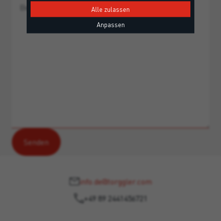
Alle zulassen
Anpassen
info.de@torggler.com
+49 89 2441456721