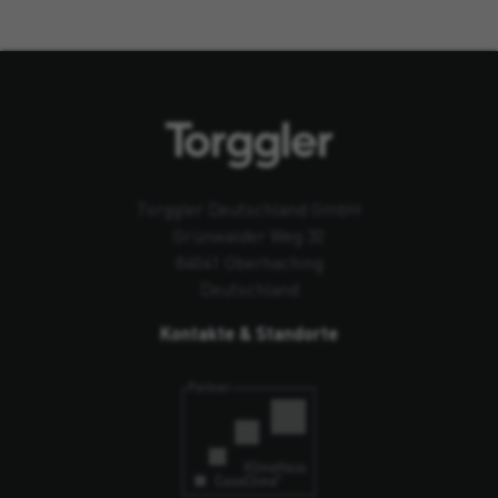
Torggler Deutschland GmbH
Grünwalder Weg 32
84041 Oberhaching
Deutschland
Kontakte & Standorte