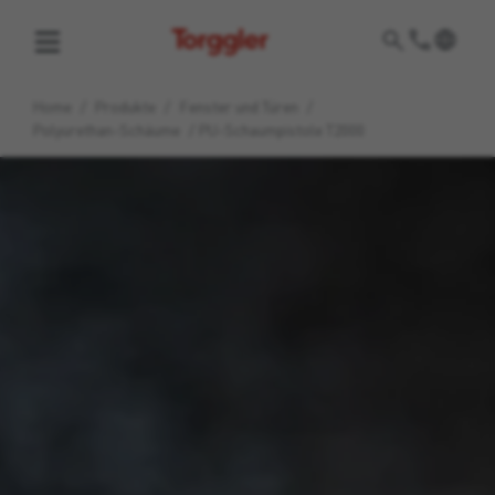
Torggler
Home
/
Produkte
/
Fenster und Türen
/
Polyurethan-Schäume
/
PU-Schaumpistole T2000