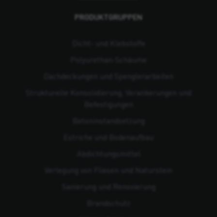
PRODUKTGRUPPEN
Dicht- und Klebstoffe
Polyurethan-Schäume
Dachdeckungen und Spenglerarbeiten
Strukturelle Konsolidierung, Verankerungen und
Befestigungen
Beton­instandsetzung
Estriche und Bodenaufbau
Abdichtungsmittel
Verlegung von Fliesen und Naturstein
Sanierung und Renovierung
Brandschutz