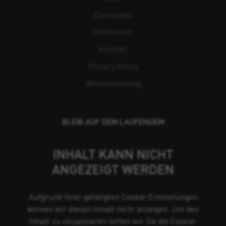
Downloads
Referenzen
Kontakt
Privacy Policy
Whistleblowing
BLEIB AUF DEM LAUFENDEM
INHALT KANN NICHT
ANGEZEIGT WERDEN
Aufgrund Ihrer getätigten Cookie-Einstellungen
können wir diesen Inhalt nicht anzeigen. Um den
Inhalt zu visualisieren bitten wir Sie die Cookie-