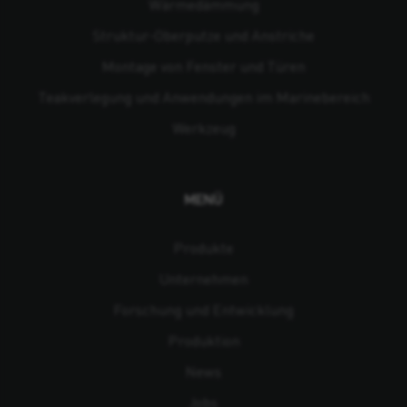
Wärmedämmung
Struktur-Oberputze und Anstriche
Montage von Fenster und Türen
Teakverlegung und Anwendungen im Marinebereich
Werkzeug
MENÜ
Produkte
Unternehmen
Forschung und Entwicklung
Produktion
News
Jobs