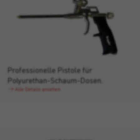
Professionelle Pistole für
Polyurethan-Schaum-Dosen.
Alle Details ansehen