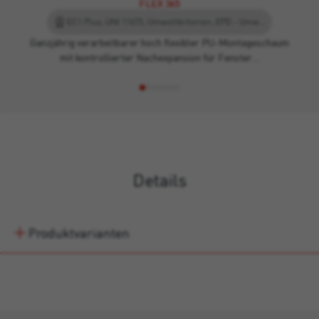
FLEX 365
EC1 Plus, UNI 11673, Umweltkriterien, EPD - Umwelt-Produktdeklaration, Leed
Ganzjährig verarbeitbarer hoch flexibler PU-Montageschaum
mit kontrollierter Nachexpansion für Fenster…
Details
Produktvarianten