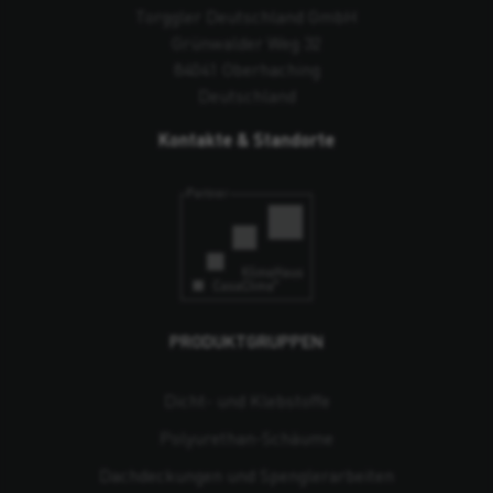
Torggler Deutschland GmbH
Grünwalder Weg 32
84041 Oberhaching
Deutschland
Kontakte & Standorte
PRODUKTGRUPPEN
Dicht- und Klebstoffe
Polyurethan-Schäume
Dachdeckungen und Spenglerarbeiten