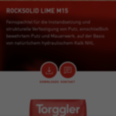
ROCKSOLID LIME M15
Feinspachtel für die Instandsetzung und
strukturelle Verfestigung von Putz, einschließlich
bewehrtem Putz und Mauerwerk, auf der Basis
von natürlichem hydraulischem Kalk NHL.
DOWNLOADS
KONTAKT