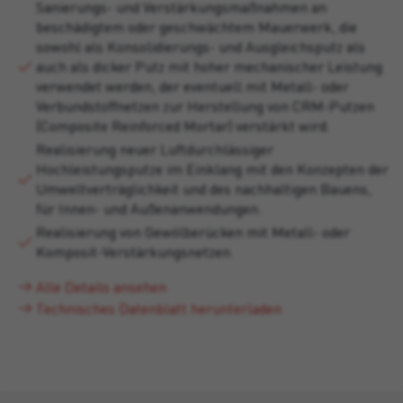
Sanierungs- und Verstärkungsmaßnahmen an
beschädigtem oder geschwächtem Mauerwerk, die
sowohl als Konsolidierungs- und Ausgleichsputz als
auch als dicker Putz mit hoher mechanischer Leistung
verwendet werden, der eventuell mit Metall- oder
Verbundstoffnetzen zur Herstellung von CRM-Putzen
(Composite Reinforced Mortar) verstärkt wird.
Realisierung neuer Luftdurchlässiger
Hochleistungsputze im Einklang mit den Konzepten der
Umweltverträglichkeit und des nachhaltigen Bauens,
für Innen- und Außenanwendungen.
Realisierung von Gewölberücken mit Metall- oder
Komposit-Verstärkungsnetzen.
Alle Details ansehen
Technisches Datenblatt herunterladen