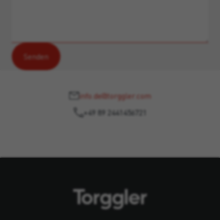
info.de@torggler.com
+49 89 2441456721