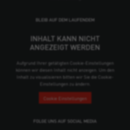
BLEIB AUF DEM LAUFENDEM
INHALT KANN NICHT
ANGEZEIGT WERDEN
Aufgrund Ihrer getätigten Cookie-Einstellungen
können wir diesen Inhalt nicht anzeigen. Um den
Inhalt zu visualisieren bitten wir Sie die Cookie-
Einstellungen zu ändern.
Cookie Einstellungen
FOLGE UNS AUF SOCIAL MEDIA