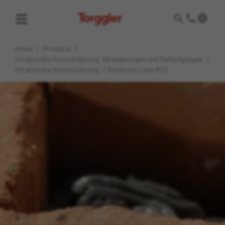
Torggler
Home
/
Produkte
/
Strukturelle Konsolidierung, Verankerungen und Befestigungen
/
Strukturelle Konsolidierung
/
Rocksolid Lime M15