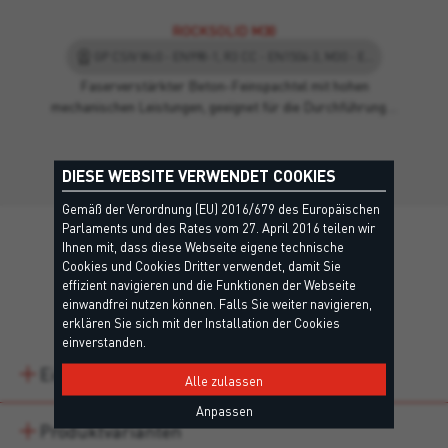
ROCKSOLID M30
GP CSIV Wc0 - EN998-1, R3 CC - EN1504-3, M30 - EN998-2
Faserverstärkter Beton-Feinspachtel mit hohen
mechanischen Leistungen, geeignet für die Durchführung…
DIESE WEBSITE VERWENDET COOKIES
Gemäß der Verordnung (EU) 2016/679 des Europäischen
Parlaments und des Rates vom 27. April 2016 teilen wir
Ihnen mit, dass diese Webseite eigene technische
Cookies und Cookies Dritter verwendet, damit Sie
effizient navigieren und die Funktionen der Webseite
Details
einwandfrei nutzen können. Falls Sie weiter navigieren,
erklären Sie sich mit der Installation der Cookies
einverstanden.
Eigenschaften
Alle zulassen
Anpassen
Produktvarianten