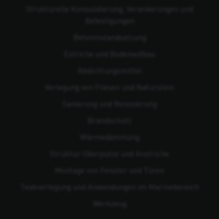
Strukturelle Konsolidierung, Verankerungen und
Befestigungen
Beton­instandsetzung
Estriche und Bodenaufbau
Abdichtungsmittel
Verlegung von Fliesen und Naturstein
Sanierung und Renovierung
Brandschutz
Wärmedämmung
Struktur-Oberputze und Anstriche
Montage von Fenster und Türen
Teakverlegung und Anwendungen im Marinebereich
Werkzeug