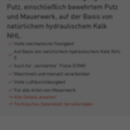
Putz, einschließlich bewehrtem Putz
und Mauerwerk, auf der Basis von
natürlichem hydraulischem Kalk
NHL.
Hohe mechanische Festigkeit
Auf Basis von natürlichem hydraulischem Kalk NHL
5
Auch für „verstärkte“ Putze (CRM)
Maschinell und manuell verarbeitbar
Hohe Luftdurchlässigkeit
Für alle Arten von Mauerwerk
Alle Details ansehen
Technisches Datenblatt herunterladen