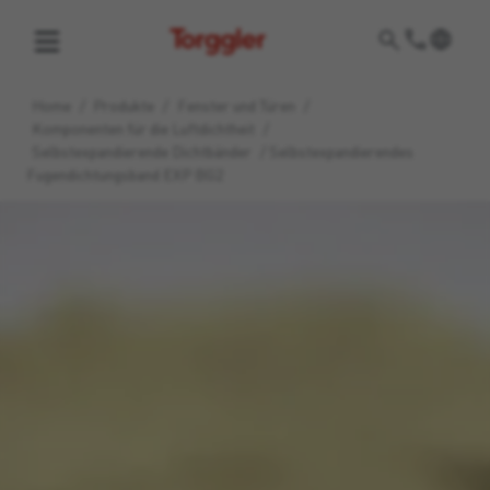
Torggler
Home
/
Produkte
/
Fenster und Türen
/
Komponenten für die Luftdichtheit
/
Selbstexpandierende Dichtbänder
/
Selbstexpandierendes
Fugendichtungsband EXP BG2