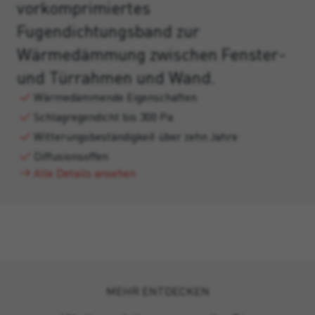
vorkomprimiertes
Fugendichtungsband zur
Wärmedämmung zwischen Fenster-
und Türrahmen und Wand.
Wärmedämmende Eigenschaften
Schlagregendicht bis 300 Pa
Witterungsbeständigkeit über zehn Jahre
Diffusionsoffen
Alle Details ansehen
MEHR ENTDECKEN