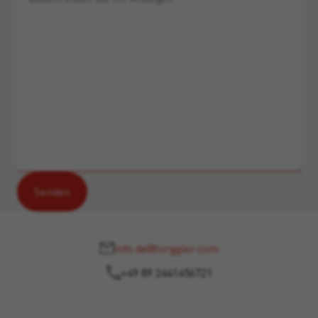
info.de@torggler.com
+49 89 2441456721