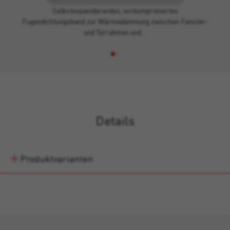
Selbstexpaniderendes, vorkomprimiertes
Fugendichtungsband zur Wärmedämmung zwischen Fenster-
und Türrahmen und…
Details
Produktvarianten