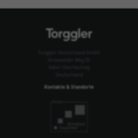
Torggler Deutschland GmbH
Grünwalder Weg 32
84041 Oberhaching
Deutschland
Kontakte & Standorte