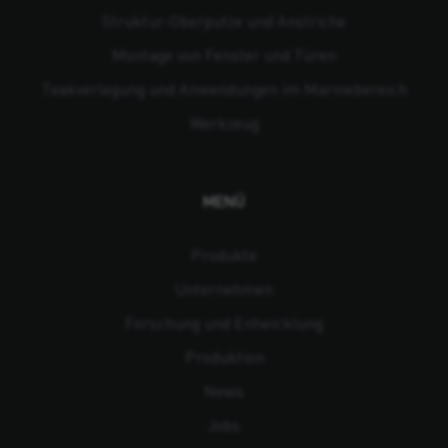
Struktur-Oberputze und Anstriche
Montage von Fenster und Türen
Teakverlegung und Anwendungen im Marinebereich
Werkzeug
MENÜ
Produkte
Unternehmen
Forschung und Entwicklung
Produktion
News
Jobs