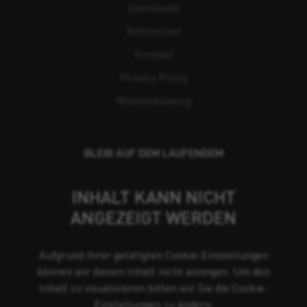
Downloads
Referenzen
Kontakt
Privacy Policy
Whistleblowing
BLEIB AUF DEM LAUFENDEM
INHALT KANN NICHT
ANGEZEIGT WERDEN
Aufgrund Ihrer getätigten Cookie-Einstellungen
können wir diesen Inhalt nicht anzeigen. Um den
Inhalt zu visualisieren bitten wir Sie die Cookie-
Einstellungen zu ändern.