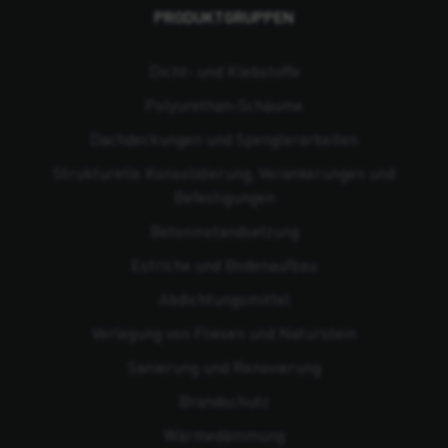
PRODUKTGRUPPEN
Dicht- und Klebstoffe
Polyurethan-Schäume
Dachdeckungen und Spenglerarbeiten
Strukturelle Konsolidierung, Verankerungen und
Befestigungen
Beton­instandsetzung
Estriche und Bodenaufbau
Abdichtungsmittel
Verlegung von Fliesen und Naturstein
Sanierung und Renovierung
Brandschutz
Wärmedämmung