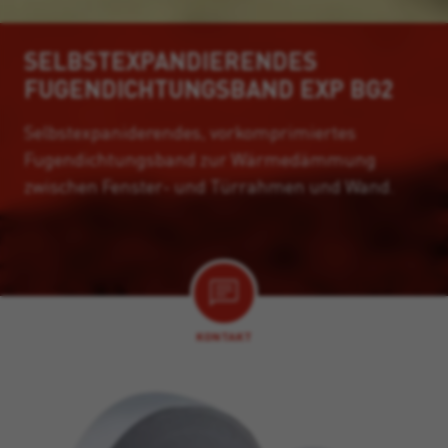
SELBSTEXPANDIERENDES
FUGENDICHTUNGSBAND EXP BG2
Selbstexpaniderendes, vorkomprimiertes
Fugendichtungsband zur Wärmedämmung
zwischen Fenster- und Türrahmen und Wand.
KONTAKT