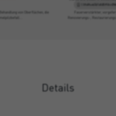
manuelle und maschin
 Behandlung von Oberflächen, die
Faserverstärkter, vorgefert
melpilzbefall…
Renovierungs-, Restaurierungs-
Details