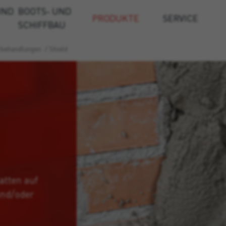
UND
BOOTS- UND
PRODUKTE
SERVICE
SCHIFFBAU
rbehandlungen
/
Shield
atten auf
und/oder