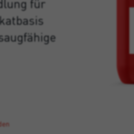
lung für
ikatbasis
saugfähige
den