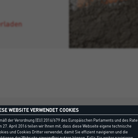
erladen
ESE WEBSITE VERWENDET COOKIES
mäß der Verordnung (EU) 2016/679 des Europäischen Parlaments und des Rate
MEHR ENTDECKEN
 27. April 2016 teilen wir Ihnen mit, dass diese Webseite eigene technische
kies und Cookies Dritter verwendet, damit Sie effizient navigieren und die
ungen, die Sie interessi
ktionen der Webseite einwandfrei nutzen können. Falls Sie weiter navigieren,