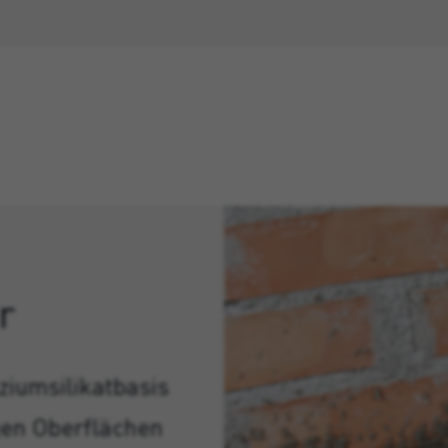
r
ziumsilikatbasis
en Oberflächen