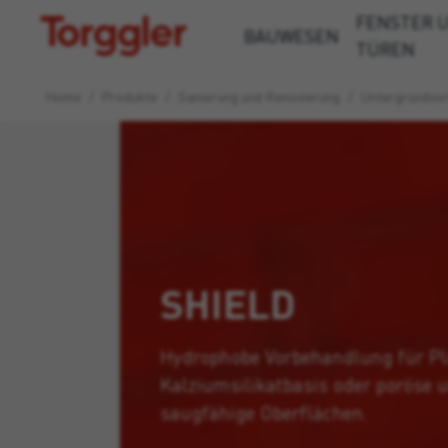
FENSTER 
Torggler
BAUWESEN
TÜREN
Home
/
Produkte
/
Sanierung und Renovierung
/
Untergrund­vo
SHIELD
Hydrophobe Vorbehandlung für Pl
Kalziumsilikatbasis oder poröse 
saugfähige Oberflächen.