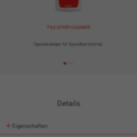
TILE EPOXY CLEANER
Spezialreiniger für Epoxidharzmörtel.
Details
Eigenschaften