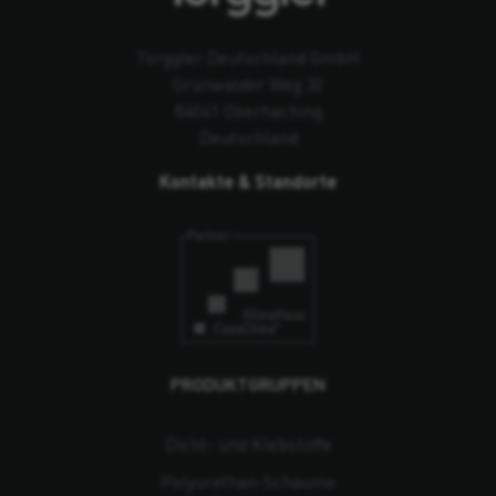
Torggler Deutschland GmbH
Grünwalder Weg 32
84041 Oberhaching
Deutschland
Kontakte & Standorte
PRODUKTGRUPPEN
Dicht- und Klebstoffe
Polyurethan-Schäume