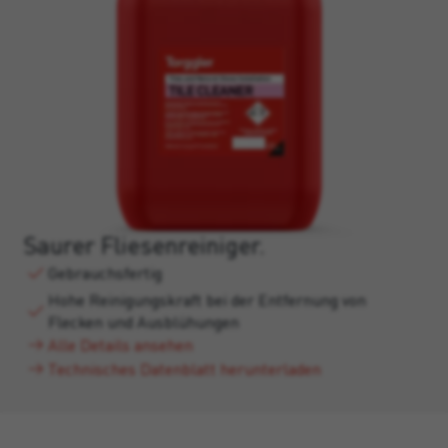
Saurer Fliesenreiniger.
Gebrauchsfertig
Hohe Reinigungskraft bei der Entfernung von
Flecken und Ausblühungen
Alle Details ansehen
Technisches Datenblatt herunterladen