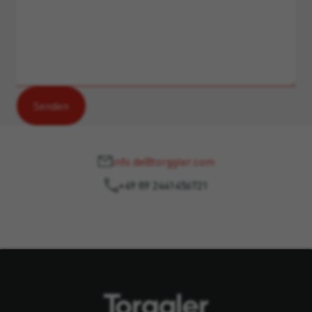
info.de@torggler.com
+49 89 2441456721