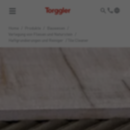
Torggler
Home
/
Produkte
/
Bauwesen
/
Verlegung von Fliesen und Naturstein
/
Haftgrundierungen und Reiniger
/
Tile Cleaner