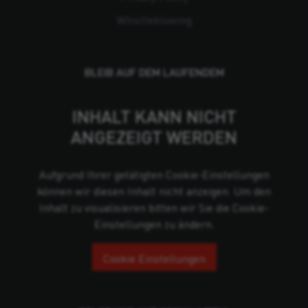
Whistleblowing
BLEIB AUF DEM LAUFENDEM
INHALT KANN NICHT
ANGEZEIGT WERDEN
Aufgrund Ihrer getätigten Cookie-Einstellungen
können wir diesen Inhalt nicht anzeigen. Um den
Inhalt zu visualisieren bitten wir Sie die Cookie-
Einstellungen zu ändern.
Cookie Einstellungen