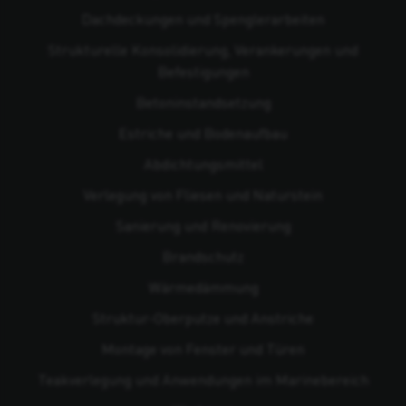
Dachdeckungen und Spenglerarbeiten
Strukturelle Konsolidierung, Verankerungen und
Befestigungen
Beton­instandsetzung
Estriche und Bodenaufbau
Abdichtungsmittel
Verlegung von Fliesen und Naturstein
Sanierung und Renovierung
Brandschutz
Wärmedämmung
Struktur-Oberputze und Anstriche
Montage von Fenster und Türen
Teakverlegung und Anwendungen im Marinebereich