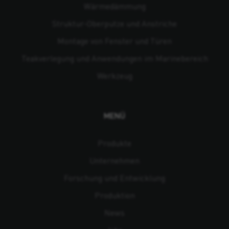
Wärmedämmung
Struktur-Oberputze und Anstriche
Montage von Fenster und Türen
Teakverlegung und Anwendungen im Marinebereich
Werkzeug
MENÜ
Produkte
Unternehmen
Forschung und Entwicklung
Produktion
News