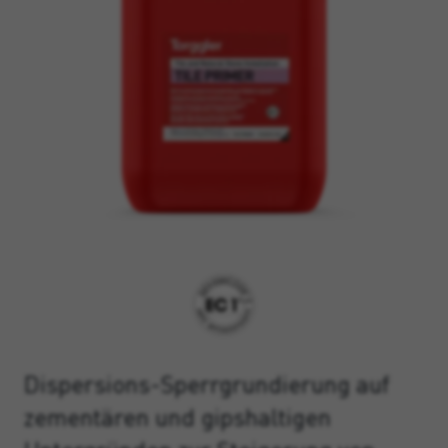
Dispersions-Sperrgrundierung auf
zementären und gipshaltigen