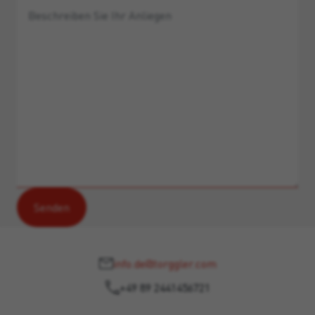
info.de@torggler.com
+49 89 2441456721