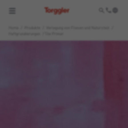
Torggler
Home
/
Produkte
/
Verlegung von Fliesen und Naturstein
/
Haftgrundierungen
/
Tile Primer