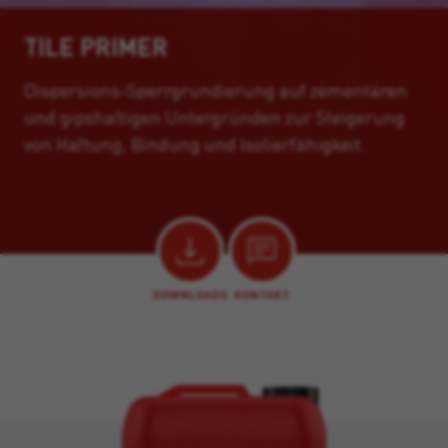
TILE PRIMER
Dispersions-Sperrgrundierung auf zementären
und gipshaltigen Untergründen zur Steigerung
von Haftung, Bindung und Isolierfähigkeit.
DOWNLOADS
KONTAKT