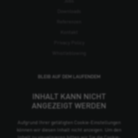
Jobs
Downloads
Referenzen
Kontakt
Privacy Policy
Whistleblowing
BLEIB AUF DEM LAUFENDEM
INHALT KANN NICHT
ANGEZEIGT WERDEN
Aufgrund Ihrer getätigten Cookie-Einstellungen
können wir diesen Inhalt nicht anzeigen. Um den
Inhalt zu visualisieren bitten wir Sie die Cookie-