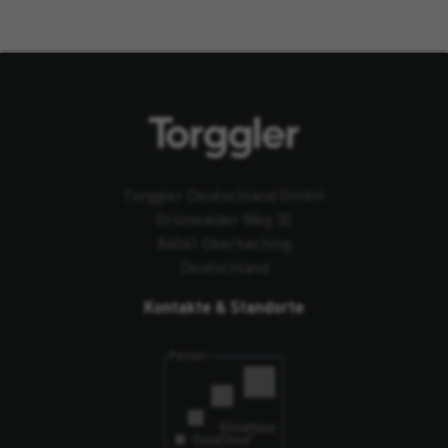
Torggler Deutschland GmbH
Grünwalder Weg 32
84041 Oberhaching
Deutschland
Kontakte & Standorte