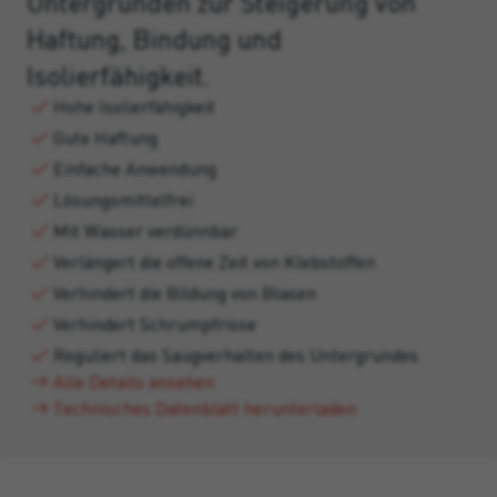
Untergründen zur Steigerung von
Haftung, Bindung und
Isolierfähigkeit.
Hohe Isolierfähigkeit
Gute Haftung
Einfache Anwendung
Lösungsmittelfrei
Mit Wasser verdünnbar
Verlängert die offene Zeit von Klebstoffen
Verhindert die Bildung von Blasen
Verhindert Schrumpfrisse
Reguliert das Saugverhalten des Untergrundes
Alle Details ansehen
Technisches Datenblatt herunterladen