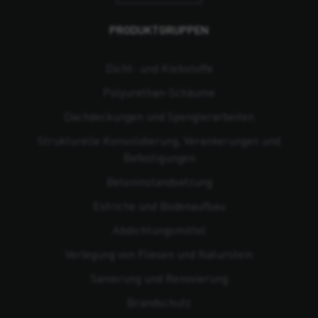
PRODUKTGRUPPEN
Dicht- und Klebstoffe
Polyurethan-Schäume
Dachdeckungen und Spenglerarbeiten
Strukturelle Konsolidierung, Verankerungen und
Befestigungen
Beton­instandsetzung
Estriche und Bodenaufbau
Abdichtungsmittel
Verlegung von Fliesen und Naturstein
Sanierung und Renovierung
Brandschutz