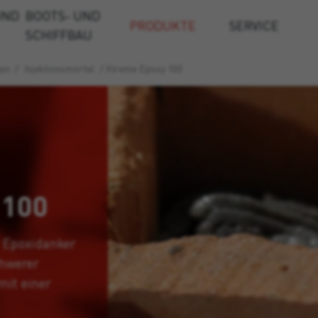
UND
BOOTS- UND
PRODUKTE
SERVICE
SCHIFFBAU
gen
/
Injektionsmörtel
/
Xtreme Epoxy 100
 100
 Epoxidanker
chwerer
mit einer