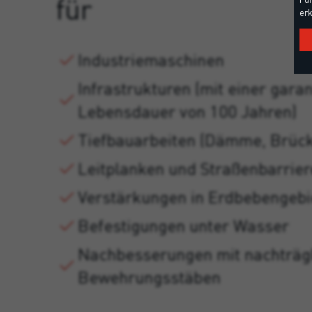
für
erk
Industriemaschinen
Infrastrukturen (mit einer garan
Lebensdauer von 100 Jahren)
Tiefbauarbeiten (Dämme, Brück
Leitplanken und Straßenbarrie
Verstärkungen in Erdbebengebi
Befestigungen unter Wasser
Nachbesserungen mit nachträgli
Bewehrungsstäben