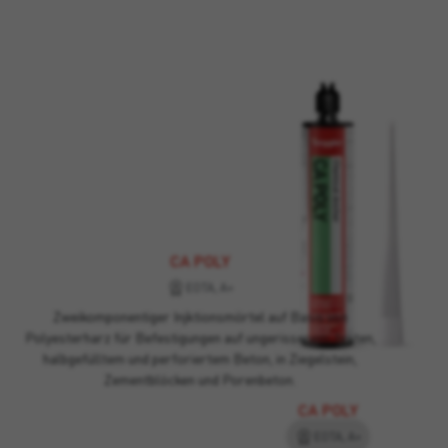
CA POLY
EOTA, A+
Zweikomponentiger Injktionsmörtel auf Basis von
Polyesterharz für Befestigungen auf ungerissenem, festen,
halbgefülltem und perforiertem Beton, in Ziegelstein,
Zementblöcken und Porenbeton.
CA POLY
EOTA, A+