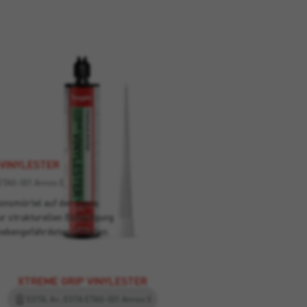
 VINYLESTER
ETAG-001 Annex E
onsmörtel auf der Basis
ur strukturellen Befestigung
bebengefährdeten Gebieten.
XTREME GRIP VINYLESTER
EOTA, A+, EOTA ETAG-001 Annex E