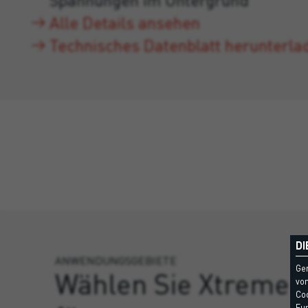
Alle Details ansehen
Technisches Datenblatt herunterla
DI
ANWENDUNGSGEBIETE
Ge
Wählen Sie Xtreme 
vom
Coo
Fun