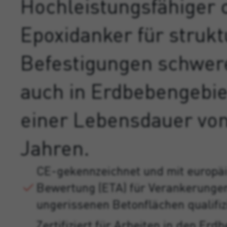
Hochleistungsfähiger
Epoxidanker für strukt
Befestigungen schwer
auch in Erdbebengebie
einer Lebensdauer vo
Jahren.
CE-gekennzeichnet und mit europäi
Bewertung (ETA) für Verankerungen
ungerissenen Betonflächen qualifiz
Zertifiziert für Arbeiten in den Er