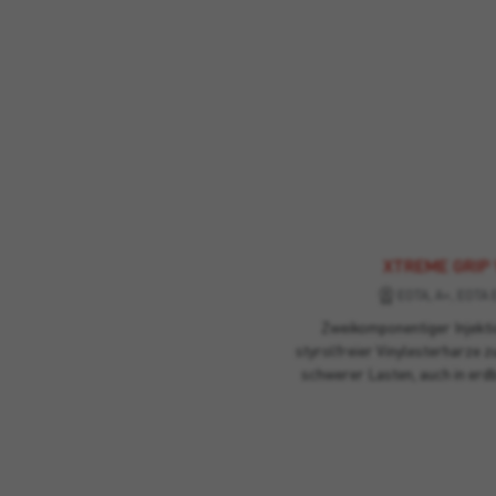
XTREME GRIP
EOTA, A+, EOTA 
Zweikomponentiger Injekti
styrolfreier Vinylesterharze z
schwerer Lasten, auch in erd