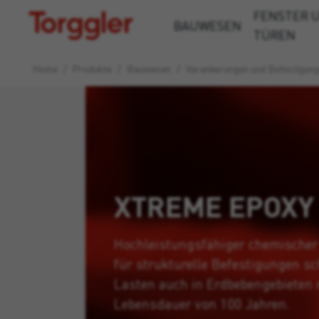
FENSTER 
Torggler
BAUWESEN
TÜREN
Home
/
Produkte
/
Bauwesen
/
Verankerungen und Befestigun
XTREME EPOXY
Hochleistungsfähiger chemischer
für strukturelle Befestigungen s
Lasten auch in Erdbebengebieten 
Lebensdauer von 100 Jahren.