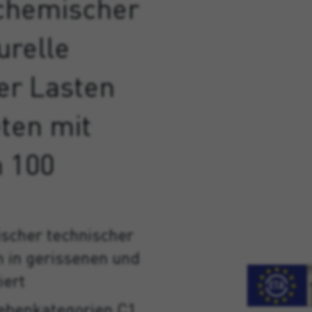
 chemischer
urelle
er Lasten
ten mit
n 100
scher technischer
 in gerissenen und
iert
dbebenkategorien C1