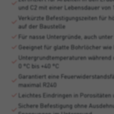
und C2 mit einer Lebensdauer von 
Verkürzte Befestigungszeiten für h
auf der Baustelle
Für nasse Untergründe, auch unte
Geeignet für glatte Bohrlöcher wi
Untergrundtemperaturen während de
0 °C bis +40 °C
Garantiert eine Feuerwiderstandsfä
maximal R240
Leichtes Eindringen in Porositäte
Sichere Befestigung ohne Ausdehn
Spannungen im Untergrund