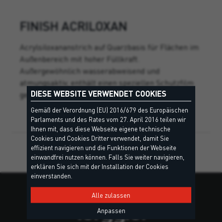
FINISH ACRILOXAN
Acrylsiloxananstrich auf Quarzbasis für Flächen im
Außenbereich mit hoher Füllkraft.
Außergewöhnlich wasserabweisend und
atmungsaktiv, enthält einen speziellen Schutzfilm
DIESE WEBSITE VERWENDET COOKIES
gegen Algen und Schimmel.
Gemäß der Verordnung (EU) 2016/679 des Europäischen
Parlaments und des Rates vom 27. April 2016 teilen wir
Ihnen mit, dass diese Webseite eigene technische
Cookies und Cookies Dritter verwendet, damit Sie
effizient navigieren und die Funktionen der Webseite
einwandfrei nutzen können. Falls Sie weiter navigieren,
erklären Sie sich mit der Installation der Cookies
einverstanden.
Alle zulassen
Anpassen