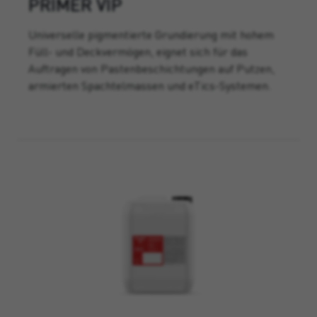
PRIMER VIP
Universelle pigmentierte Grundierung mit hohem
Füll- und Deckvermögen, eignet sich für das
Auftragen von Pastenbeschichtungen auf Putzen,
armierten Spachtelmassen und eTics-Systemen.