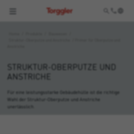
Torggler
Home
/
Produkte
/
Bauwesen
/
Struktur-Oberputze und Anstriche
/
Primer für Oberputze und
Anstriche
STRUKTUR-OBERPUTZE UND
ANSTRICHE
Für eine leistungsstarke Gebäudehülle ist die richtige
Wahl der Struktur-Oberputze und Anstriche
unerlässlich.