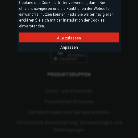
Cookies und Cookies Dritter verwendet, damit Sie
Deutschland
effizient navigieren und die Funktionen der Webseite
einwandfrei nutzen können. Falls Sie weiter navigieren,
Kontakte & Standorte
erklären Sie sich mit der Installation der Cookies
einverstanden.
Alle zulassen
Anpassen
PRODUKTGRUPPEN
Dicht- und Klebstoffe
Polyurethan-Schäume
Dachdeckungen und Spenglerarbeiten
Strukturelle Konsolidierung, Verankerungen und
Befestigungen