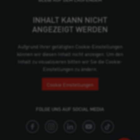
INHALT KANN NICHT
ANGEZEIGT WERDEN
Aufgrund Ihrer getätigten Cookie-Einstellungen
können wir diesen Inhalt nicht anzeigen. Um den
Inhalt zu visualisieren bitten wir Sie die Cookie-
Einstellungen zu ändern.
Cookie Einstellungen
FOLGE UNS AUF SOCIAL MEDIA