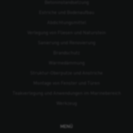
Beton­instandsetzung
Estriche und Bodenaufbau
Abdichtungsmittel
Verlegung von Fliesen und Naturstein
Sanierung und Renovierung
Brandschutz
Wärmedämmung
Struktur-Oberputze und Anstriche
Montage von Fenster und Türen
Teakverlegung und Anwendungen im Marinebereich
Werkzeug
MENÜ