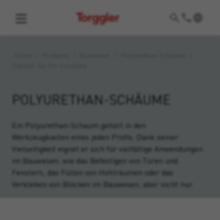
Torggler
Home
/
Produkte
/
Bauwesen
/
Polyurethan-Schäume
/
Zubehör für PU-Schäume
POLYURETHAN-SCHÄUME
Ein Polyurethan-Schaum gehört in den
Werkzeugkasten eines jeden Profis: Dank seiner
Vielseitigkeit eignet er sich für vielfältige Anwendungen
im Bauwesen, wie das Befestigen von Türen und
Fenstern, das Füllen von Hohlräumen oder das
Verkleben von Blöcken im Bauwesen, aber nicht nur.