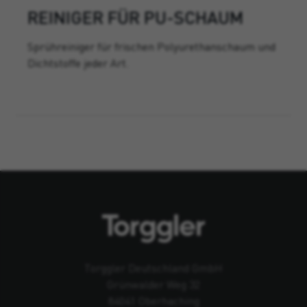
REINIGER FÜR PU-SCHAUM
Sprühreiniger für frischen Polyurethanschaum und
Dichtstoffe jeder Art.
Torggler Deutschland GmbH
Grünwalder Weg 32
84041 Oberhaching