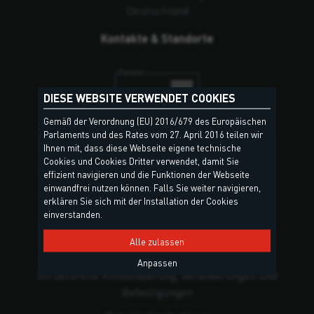
Deutschland
Kontakte & Standorte
DIESE WEBSITE VERWENDET COOKIES
Gemäß der Verordnung (EU) 2016/679 des Europäischen
Parlaments und des Rates vom 27. April 2016 teilen wir
Ihnen mit, dass diese Webseite eigene technische
Cookies und Cookies Dritter verwendet, damit Sie
PRODUKTGRUPPEN
effizient navigieren und die Funktionen der Webseite
einwandfrei nutzen können. Falls Sie weiter navigieren,
erklären Sie sich mit der Installation der Cookies
Dicht- und Klebstoffe
einverstanden.
Polyurethan-Schäume
Alle zulassen
Dachdeckungen und Spenglerarbeiten
Anpassen
Strukturelle Konsolidierung, Verankerungen und
Befestigungen