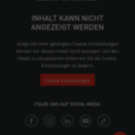
INHALT KANN NICHT
ANGEZEIGT WERDEN
Aufgrund Ihrer getätigten Cookie-Einstellungen
können wir diesen Inhalt nicht anzeigen. Um den
Inhalt zu visualisieren bitten wir Sie die Cookie-
Einstellungen zu ändern.
Cookie Einstellungen
FOLGE UNS AUF SOCIAL MEDIA