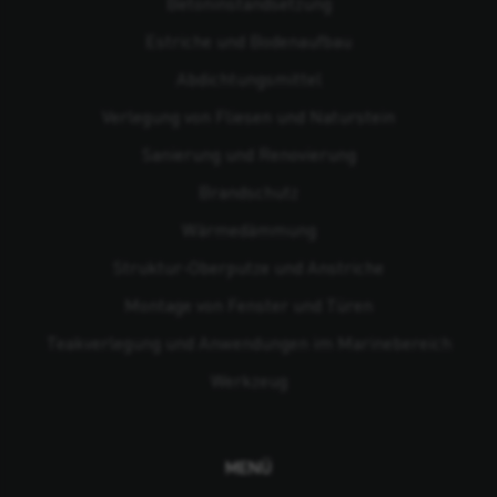
Beton­instandsetzung
Estriche und Bodenaufbau
Abdichtungsmittel
Verlegung von Fliesen und Naturstein
Sanierung und Renovierung
Brandschutz
Wärmedämmung
Struktur-Oberputze und Anstriche
Montage von Fenster und Türen
Teakverlegung und Anwendungen im Marinebereich
Werkzeug
MENÜ