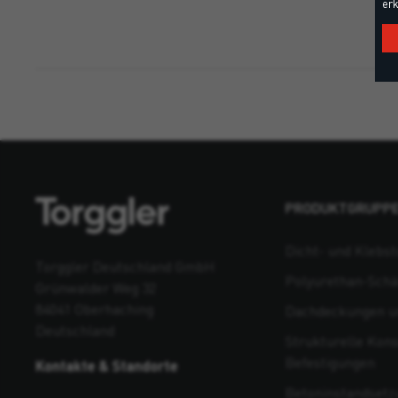
erk
PRODUKTGRUPP
Dicht- und Klebst
Torggler Deutschland GmbH
Polyurethan-Sch
Grünwalder Weg 32
84041 Oberhaching
Dachdeckungen un
Deutschland
Strukturelle Kons
Befestigungen
Kontakte & Standorte
Beton­instandsetz