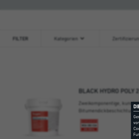
FILTER
Kategorien
Zertifizieru
BLACK HYDRO POLY 
Zweikomponentige, kunststo
DI
Bitumendickbeschichtung.
Ge
vom
Coo
Fun