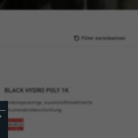
Filter zurücksetzen
BLACK HYDRO POLY 1K
Einkomponentige, kunststoffmodifizierte
Bitumendickbeschichtung.
s