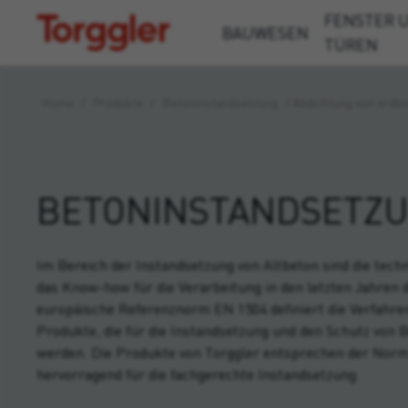
FENSTER 
Torggler
BAUWESEN
TÜREN
Home
/
Produkte
/
Beton­instandsetzung
/
Abdichtung von erdb
BETON­INSTANDSETZ
Im Bereich der Instandsetzung von Altbeton sind die tec
das Know-how für die Verarbeitung in den letzten Jahren d
europäische Referenznorm EN 1504 definiert die Verfahre
Produkte, die für die Instandsetzung und den Schutz vo
werden. Die Produkte von Torggler entsprechen der Norm
hervorragend für die fachgerechte Instandsetzung.