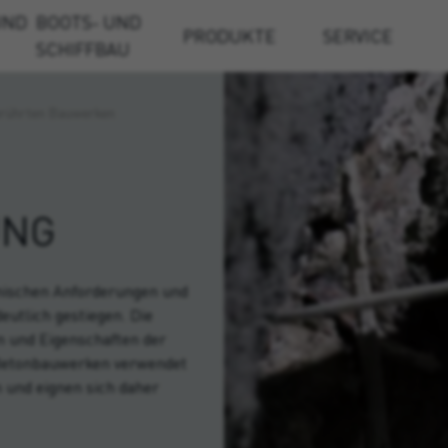
UND
BOOTS- UND
PRODUKTE
SERVICE
SCHIFFBAU
erührten Bauwerken
UNG
hnischen Anforderungen und
eutlich gestiegen. Die
n und Eigenschaften der
n Betonbauwerken verwendet
 und eignen sich daher