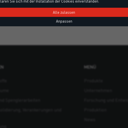
lären Sie sich mit der Installation der Cookies einverstanden.
Alle zulassen
Anpassen
EN
MENÜ
offe
Produkte
äume
Unternehmen
d Spenglerarbeiten
Forschung und Entwi
olidierung, Verankerungen und
Produktion
News
ung