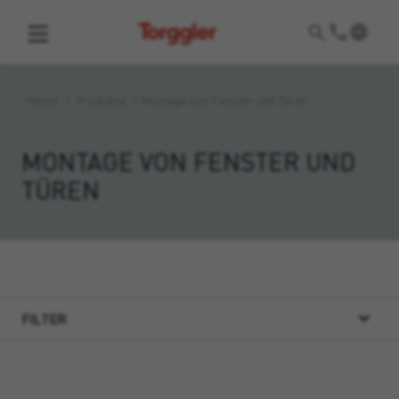
Torggler
Home
/
Produkte
/
Montage von Fenster und Türen
MONTAGE VON FENSTER UND
TÜREN
FILTER