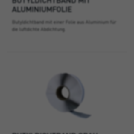
ALUMINIUMFOLIE
Butyldichtband mit einer Folie aus Aluminium für
die luftdichte Abdichtung.