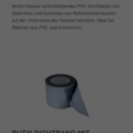
Verformbares selbstklebendes PVC-Dichtband zum
Abdichten und Ausfüllen von Rahmenhohlräumen
auf der Unterseite des Fensterrahmens. Ideal für
Rahmen aus PVC und Aluminium.
BUTYLDICHTBAND MIT