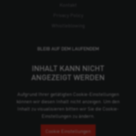
Kontakt
Privacy Policy
Whistleblowing
BLEIB AUF DEM LAUFENDEM
INHALT KANN NICHT
ANGEZEIGT WERDEN
Aufgrund Ihrer getätigten Cookie-Einstellungen
können wir diesen Inhalt nicht anzeigen. Um den
Inhalt zu visualisieren bitten wir Sie die Cookie-
Einstellungen zu ändern.
Cookie Einstellungen