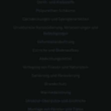
Dicht- und Klebstoffe
Polyurethan-Schäume
Dachdeckungen und Spenglerarbeiten
Strukturelle Konsolidierung, Verankerungen und
Befestigungen
Beton­instandsetzung
Estriche und Bodenaufbau
Abdichtungsmittel
Verlegung von Fliesen und Naturstein
Sanierung und Renovierung
Brandschutz
Wärmedämmung
Struktur-Oberputze und Anstriche
Montage von Fenster und Türen