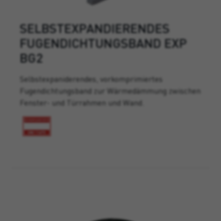
SELBSTEXPANDIERENDES
FUGENDICHTUNGSBAND EXP
BG2
Selbstexpaniderendes, vorkomprimiertes
Fugendichtungsband zur Wärmedämmung zwischen
Fenster- und Türrahmen und Wand.