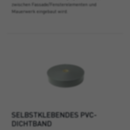
zwischen Fassade/Fensterelementen und
Mauerwerk eingebaut wird.
SELBSTKLEBENDES PVC-
DICHTBAND