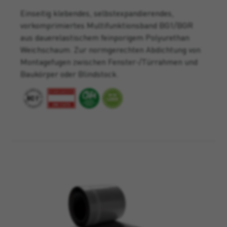
Einseitig klebendes, selbstexpandierendes,
vorkomprimiertes Multifunktionsband BG1/BGR
aus dauerelastischem feinporigem Polyurethan
Weichschaum. Zur normgerechten Abdichtung von
Montagefugen zwischen Fenster-/Türrahmen und
Baukörper oder Blindstock.