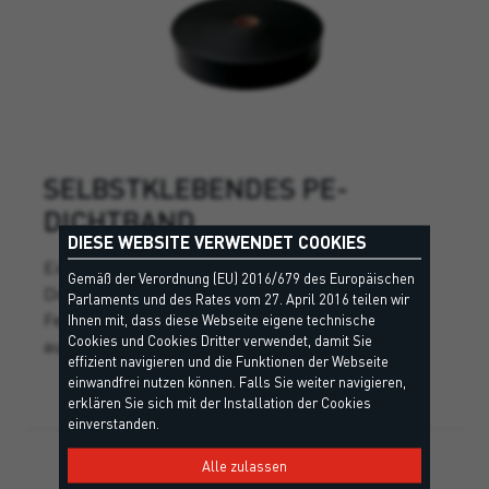
SELBSTKLEBENDES PE-
DICHTBAND
DIESE WEBSITE VERWENDET COOKIES
Einseitig klebendes, geschlossenzelliges PE-
Gemäß der Verordnung (EU) 2016/679 des Europäischen
Dichtband zur Verwendung auf der Unterseite von
Parlaments und des Rates vom 27. April 2016 teilen wir
Fenstern und Türen. Behält die Wasserdichtheit
Ihnen mit, dass diese Webseite eigene technische
Cookies und Cookies Dritter verwendet, damit Sie
auch bei Stauwasser.
effizient navigieren und die Funktionen der Webseite
einwandfrei nutzen können. Falls Sie weiter navigieren,
erklären Sie sich mit der Installation der Cookies
einverstanden.
Alle zulassen