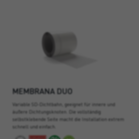
MEMBRANA DUO
Variable SD-Dichtbahn, geeignet für innere und
äußere Dichtungsknoten. Die vollständig
selbstklebende Seite macht die Installation extrem
schnell und einfach.