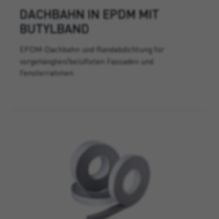
DACHBAHN IN EPDM MIT
BUTYLBAND
EPDM-Dachbahn und Randabdichtung für
vorgehängten/belüfteten Fassaden und
Fensterrahmen.