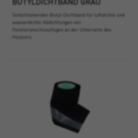
BUTYLDICHTBAND GRAU
Selbstklebendes Butyl-Dichtband für luftdichte und
wasserdichte Abdichtungen von
Fensteranschlussfugen an der Unterseite des
Fensters.