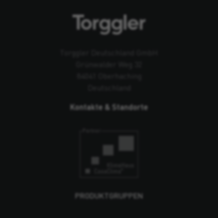
Torggler Deutschland GmbH
Grünwalder Weg 32
84041 Oberhaching
Deutschland
Kontakte & Standorte
PRODUKTGRUPPEN