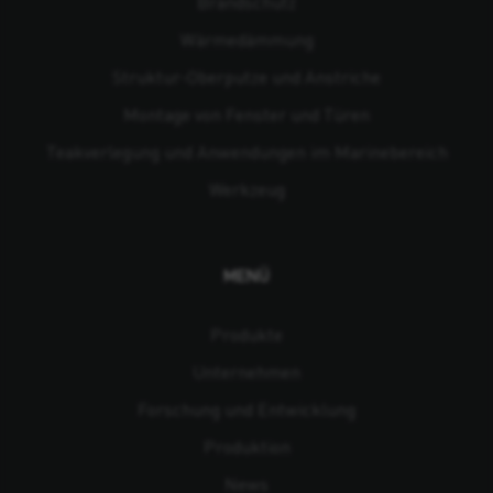
Brandschutz
Wärmedämmung
Struktur-Oberputze und Anstriche
Montage von Fenster und Türen
Teakverlegung und Anwendungen im Marinebereich
Werkzeug
MENÜ
Produkte
Unternehmen
Forschung und Entwicklung
Produktion
News