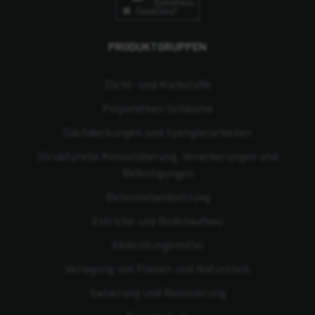
PRODUKTGRUPPEN
Dicht- und Klebstoffe
Polyurethan-Schäume
Dachdeckungen und Spenglerarbeiten
Strukturelle Konsolidierung, Verankerungen und
Befestigungen
Beton­instandsetzung
Estriche und Bodenaufbau
Abdichtungsmittel
Verlegung von Fliesen und Naturstein
Sanierung und Renovierung