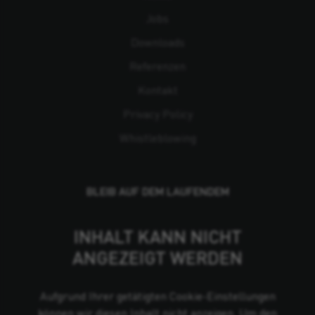
Jobs
Downloads
Referenzen
Kontakt
Privacy Policy
Whistleblowing
BLEIB AUF DEM LAUFENDEM
INHALT KANN NICHT
ANGEZEIGT WERDEN
Aufgrund Ihrer getätigten Cookie-Einstellungen
können wir diesen Inhalt nicht anzeigen. Um den