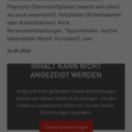
Polystyrol-Dämmstoffplatten (sowohl extrudiert
als auch expandiert), Holzplatten (Arbeitsplatten
oder Arbeitsflächen), Kork,
Keramikverkleidungen, Teppichböden, rostfrei
behandeltes Metall, Kunststoff, usw.
26.09.2024
INHALT KANN NICHT
ANGEZEIGT WERDEN
Aufgrund Ihrer getätigten Cookie-Einstellungen
können wir diesen Inhalt nicht anzeigen. Um den
Inhalt zu visualisieren bitten wir Sie die Cookie-
Einstellungen zu ändern.
Cookie Einstellungen