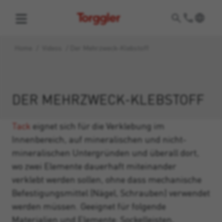
Torggler
Home
/
Videos
/
Der Mehrzweck-Klebstoff
DER MEHRZWECK-KLEBSTOFF
Tack
eignet sich für die Verklebung im
Innenbereich, auf mineralischen und nicht-
mineralischen Untergründen und überall dort,
wo zwei Elemente dauerhaft miteinander
verklebt werden sollen, ohne dass mechanische
Befestigungsmittel (Nägel, Schrauben) verwendet
werden müssen. Geeignet für folgende
Materialien und Elemente: Sockelleisten,