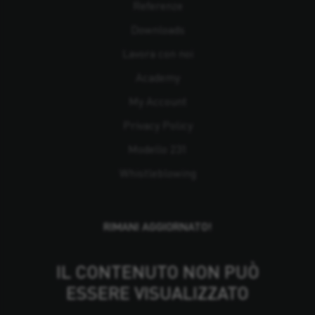
Referenze
Downloads
Lavora con noi
Academy
My Account
Privacy Policy
Modello 231
Whistleblowing
RIMANI AGGIORNATO!
IL CONTENUTO NON PUÒ
ESSERE VISUALIZZATO