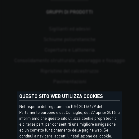
GRUPPI DI PRODOTTI
Sigillanti ed adesivi
Schiume poliuretaniche
Coperture e Lattoneria
Consolidamento strutturale, ancoraggio e fissaggio
Ripristino del calcestruzzo
Pavimentazioni
Impermeabilizzanti
QUESTO SITO WEB UTILIZZA COOKIES
Posa di piastrelle e pietre naturali
Nel rispetto del regolamento (UE) 2016/679 del
Parlamento europeo e del Consiglio, del 27 aprile 2016, ti
Risanamento
informiamo che questo sito utilizza cookie propri tecnici
Antincendio
e di terze parti per consentirti una migliore navigazione
ed un corretto funzionamento delle pagine web. Se
Isolamento termico e tenuta all'aria e all'acqua
continui a navigare, accetti l'installazione dei cookie.