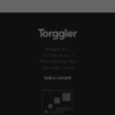
Torggler S.r.l.
Via Prati Nuovi, 9
39020 Marlengo (BZ)
Alto Adige – Italia
Sedi e contatti