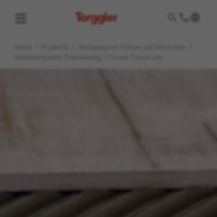
Torggler
Home
/
Products
/
Verlegung von Fliesen und Naturstein
/
Abdichtung unter Fliesenbelag
/
Corner Tissue Lite