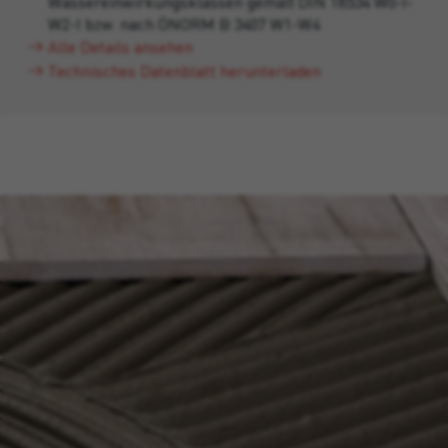
Wassereinwirkungsklassen gemäß DIN 18534 W0-I-
W2-I bzw. nach ÖNORM B 3407 W1-W4
Alle Details ansehen
Technisches Datenblatt herunterladen