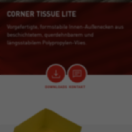
CORNER TISSUE LITE
Vorgefertigte, formstabile Innen-Außenecken aus
beschichtetem, querdehnbarem und
längsstabilem Polypropylen-Vlies.
DOWNLOADS
KONTAKT