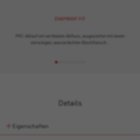
EVAPROOF FIT
PVC-Ablauf mit vertikalem Abfluss, ausgestattet mit einem
viereckigen, wasserdichten Blechflansch…
Details
Eigenschaften