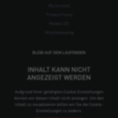
My Account
Privacy Policy
Modell 231
Whistleblowing
BLEIB AUF DEM LAUFENDEN
INHALT KANN NICHT
ANGEZEIGT WERDEN
Aufgrund Ihrer getätigten Cookie-Einstellungen
können wir diesen Inhalt nicht anzeigen. Um den
Inhalt zu visualisieren bitten wir Sie die Cookie-
Einstellungen zu ändern.