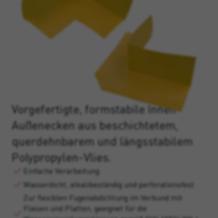
Vorgefertigte, formstabile Innen-
Außenecken aus beschichtetem,
querdehnbarem und längsstabilem
Polypropylen-Vlies.
Einfache Verarbeitung
Wasserdicht, alkalibeständig und perforationsfest
Zur flexiblen Fugenabdichtung im Verbund mit
Fliesen und Platten, geeignet für die