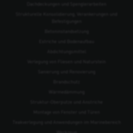
Dachdeckungen und Spenglerarbeiten
Strukturelle Konsolidierung, Verankerungen und
Befestigungen
Beton­instandsetzung
Estriche und Bodenaufbau
Abdichtungsmittel
Verlegung von Fliesen und Naturstein
Sanierung und Renovierung
Brandschutz
Wärmedämmung
Struktur-Oberputze und Anstriche
Montage von Fenster und Türen
Teakverlegung und Anwendungen im Marinebereich
Werkzeug