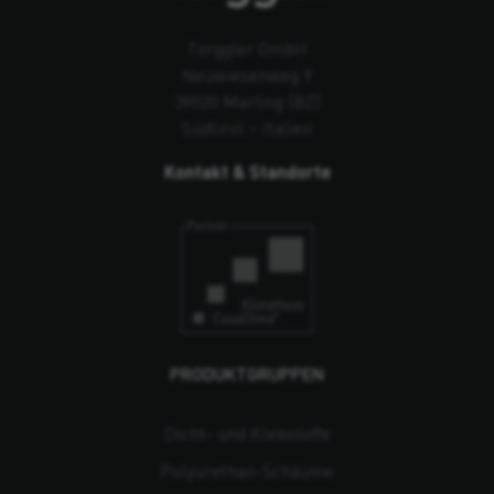
Torggler GmbH
Neuwiesenweg 9
39020 Marling (BZ)
Südtirol – Italien
Kontakt & Standorte
PRODUKTGRUPPEN
Dicht- und Klebstoffe
Polyurethan-Schäume