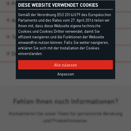
Produktvarianten
DIESE WEBSITE VERWENDET COOKIES
Gemäß der Verordnung (EU) 2016/679 des Europäischen
Anwendungsbereiche
Parlaments und des Rates vom 27. April 2016 teilen wir
Ihnen mit, dass diese Webseite eigene technische
Cookies und Cookies Dritter verwendet, damit Sie
Technische Daten
effizient navigieren und die Funktionen der Webseite
einwandfrei nutzen können. Falls Sie weiter navigieren,
erklären Sie sich mit der Installation der Cookies
Downloads
einverstanden.
Alle zulassen
Anpassen
Fehlen Ihnen noch Informationen?
Kontaktieren Sie unser Team für persönliche Beratung
und Produkthinweise.