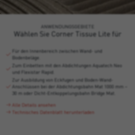
ANWENDUNGSGEBIETE
Wählen Sie Corner Tissue Lite für
Für den Innenbereich zwischen Wand- und
Bodenbeläge.
Zum Einbetten mit den Abdichtungen Aquatech Neo
und Flexistar Rapid.
Zur Ausbildung von Eckfugen und Boden-Wand-
Anschlüssen bei der Abdichtungsbahn Mat 1000 mm –
30 m oder Dicht-Entkoppelungsbahn Bridge Mat.
Alle Details ansehen
Technisches Datenblatt herunterladen