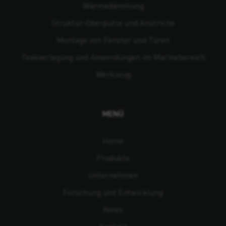
Wärmedämmung
Struktur-Oberputze und Anstriche
Montage von Fenster und Türen
Teakverlegung und Anwendungen im Marinebereich
Werkzeug
MENÜ
Home
Produkte
Unternehmen
Forschung und Entwicklung
News