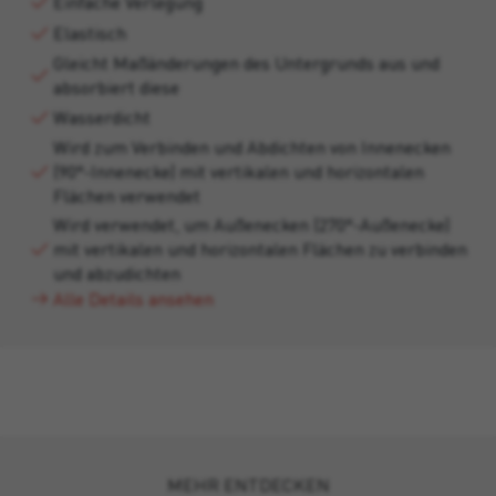
Einfache Verlegung
Elastisch
Gleicht Maßänderungen des Untergrunds aus und
absorbiert diese
Wasserdicht
Wird zum Verbinden und Abdichten von Innenecken
(90°-Innenecke) mit vertikalen und horizontalen
Flächen verwendet
Wird verwendet, um Außenecken (270°-Außenecke)
mit vertikalen und horizontalen Flächen zu verbinden
und abzudichten
Alle Details ansehen
MEHR ENTDECKEN