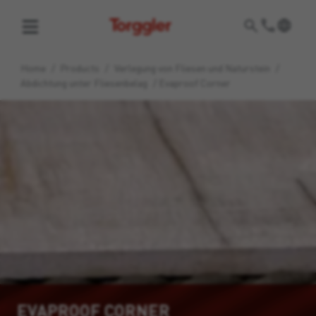
Torggler
Home
/
Products
/
Verlegung von Fliesen und Naturstein
/
Abdichtung unter Fliesenbelag
/
Evaproof Corner
EVAPROOF CORNER