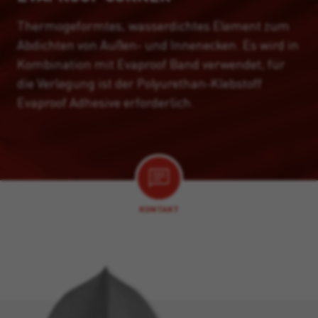
Thermogeformtes, wasserdichtes Element zum
Abdichten von Außen- und Innenecken. Es wird in
Kombination mit Evaproof Band verwendet; für
die Verlegung ist der Polyurethan-Klebstoff
Evaproof Adhesive erforderlich.
KONTAKT