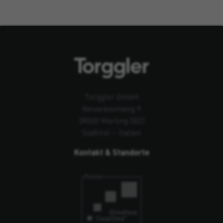
Torggler GmbH
Neuwiesenweg 9
39020 Marling (BZ)
Südtirol – Italien
Kontakt & Standorte