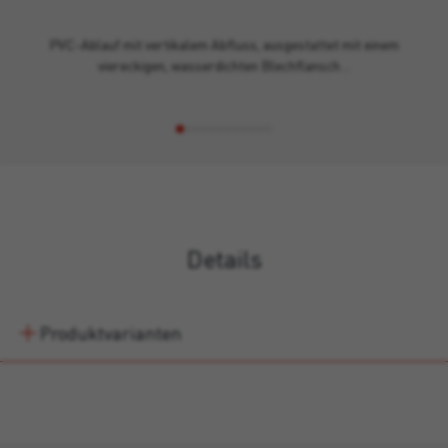
PVC-Ablauf mit vertikalem Abfluss, ausgestattet mit einem
viereckigen, wasserdichten Blechflansch…
Details
Produktvarianten