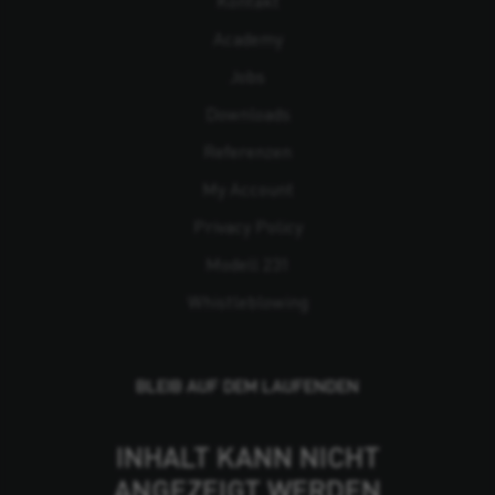
Kontakt
Academy
Jobs
Downloads
Referenzen
My Account
Privacy Policy
Modell 231
Whistleblowing
BLEIB AUF DEM LAUFENDEN
INHALT KANN NICHT
ANGEZEIGT WERDEN