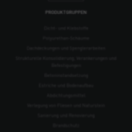
PRODUKTGRUPPEN
Dicht- und Klebstoffe
Polyurethan-Schäume
Dachdeckungen und Spenglerarbeiten
Strukturelle Konsolidierung, Verankerungen und
Befestigungen
Beton­instandsetzung
Estriche und Bodenaufbau
Abdichtungsmittel
Verlegung von Fliesen und Naturstein
Sanierung und Renovierung
Brandschutz