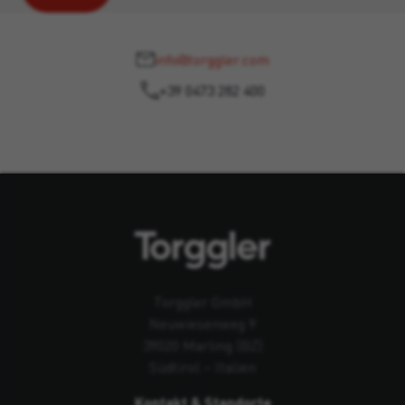
info@torggler.com
+39 0473 282 400
Torggler GmbH
Neuwiesenweg 9
39020 Marling (BZ)
Südtirol – Italien
Kontakt & Standorte