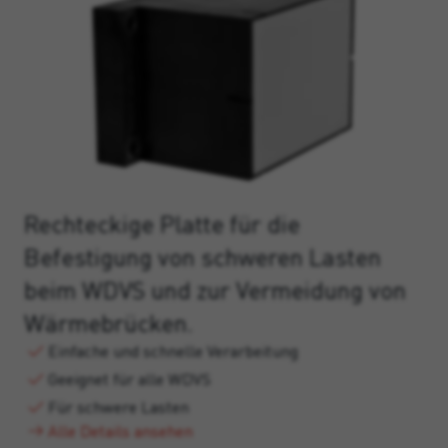
Rechteckige Platte für die
Befestigung von schweren Lasten
beim WDVS und zur Vermeidung von
Wärmebrücken.
Einfache und schnelle Verarbeitung
Geeignet für alle WDVS
Für schwere Lasten
Alle Details ansehen