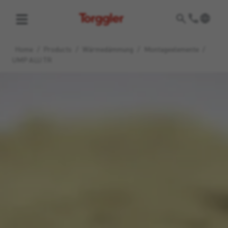
Torggler
Home
/
Products
/
Wärmedämmung
/
Montageelemente
/
UMP ALU TR