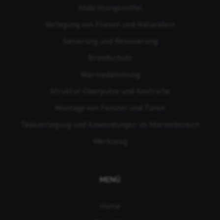
Abdichtungsmittel
Verlegung von Fliesen und Naturstein
Sanierung und Renovierung
Brandschutz
Wärmedämmung
Struktur-Oberputze und Anstriche
Montage von Fenster und Türen
Teakverlegung und Anwendungen im Marinebereich
Werkzeug
MENÜ
Home