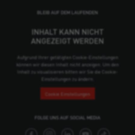
BLEIB AUF DEM LAUFENDEN
INHALT KANN NICHT
ANGEZEIGT WERDEN
Aufgrund Ihrer getätigten Cookie-Einstellungen
können wir diesen Inhalt nicht anzeigen. Um den
Inhalt zu visualisieren bitten wir Sie die Cookie-
Einstellungen zu ändern.
Cookie Einstellungen
FOLGE UNS AUF SOCIAL MEDIA