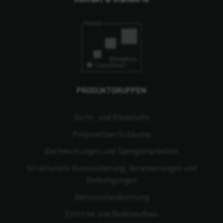
PRODUKTGRUPPEN
Dicht- und Klebstoffe
Polyurethan-Schäume
Dachdeckungen und Spenglerarbeiten
Strukturelle Konsolidierung, Verankerungen und
Befestigungen
Beton­instandsetzung
Estriche und Bodenaufbau