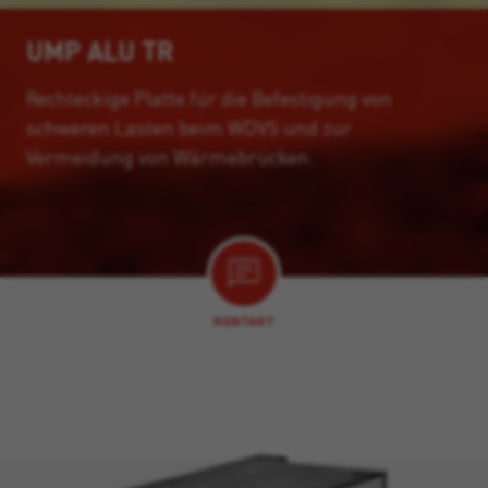
UMP ALU TR
Rechteckige Platte für die Befestigung von
schweren Lasten beim WDVS und zur
Vermeidung von Wärmebrücken.
KONTAKT