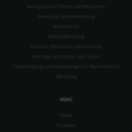
Verlegung von Fliesen und Naturstein
Sanierung und Renovierung
Brandschutz
Wärmedämmung
Struktur-Oberputze und Anstriche
Montage von Fenster und Türen
Teakverlegung und Anwendungen im Marinebereich
Werkzeug
MENÜ
Home
Produkte