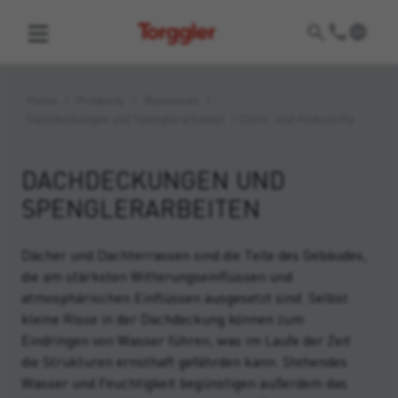
Torggler
Home
/
Products
/
Bauwesen
/
Dachdeckungen und Spenglerarbeiten
/
Dicht- und Klebstoffe
DACHDECKUNGEN UND
SPENGLERARBEITEN
Dächer und Dachterrassen sind die Teile des Gebäudes,
die am stärksten Witterungseinflüssen und
atmosphärischen Einflüssen ausgesetzt sind. Selbst
kleine Risse in der Dachdeckung können zum
Eindringen von Wasser führen, was im Laufe der Zeit
die Strukturen ernsthaft gefährden kann. Stehendes
Wasser und Feuchtigkeit begünstigen außerdem das