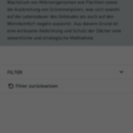
Wachstum von Mikroorganismen wie Flechten sowie
die Ausbreitung von Schimmelpilzen, was sich sowohl
auf die Lebensdauer des Gebäudes als auch auf den
Wohnkomfort negativ auswirkt. Aus diesem Grund ist
eine wirksame Abdichtung und Schutz der Dächer eine
wesentliche und strategische Maßnahme.
FILTER
Filter zurücksetzen