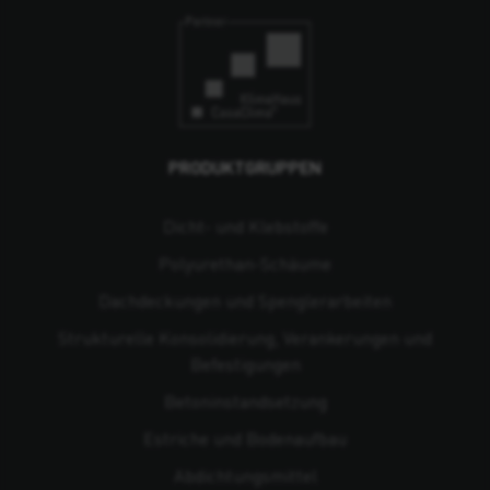
PRODUKTGRUPPEN
Dicht- und Klebstoffe
Polyurethan-Schäume
Dachdeckungen und Spenglerarbeiten
Strukturelle Konsolidierung, Verankerungen und
Befestigungen
Beton­instandsetzung
Estriche und Bodenaufbau
Abdichtungsmittel