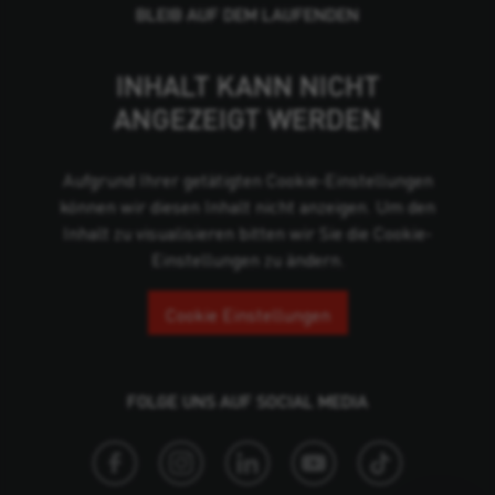
BLEIB AUF DEM LAUFENDEN
INHALT KANN NICHT
ANGEZEIGT WERDEN
Aufgrund Ihrer getätigten Cookie-Einstellungen
können wir diesen Inhalt nicht anzeigen. Um den
Inhalt zu visualisieren bitten wir Sie die Cookie-
Einstellungen zu ändern.
Cookie Einstellungen
FOLGE UNS AUF SOCIAL MEDIA