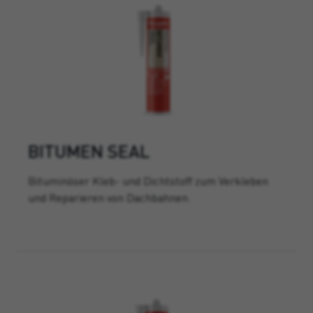
BITUMEN SEAL
Bituminöser Kleb- und Dichtstoff zum Verkleben
und Reparieren von Dachbahnen.