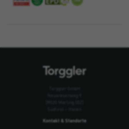
Torggler GmbH
Neuwiesenweg 9
39020 Marling (BZ)
Südtirol – Italien
Kontakt & Standorte