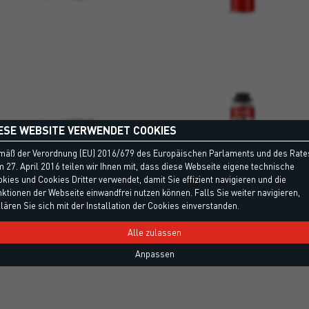
komponentiger WDVS
ESE WEBSITE VERWENDET COOKIES
mäß der Verordnung (EU) 2016/679 des Europäischen Parlaments und des Rate
 27. April 2016 teilen wir Ihnen mit, dass diese Webseite eigene technische
kies und Cookies Dritter verwendet, damit Sie effizient navigieren und die
ktionen der Webseite einwandfrei nutzen können. Falls Sie weiter navigieren,
lären Sie sich mit der Installation der Cookies einverstanden.
Alle zulassen
Anpassen