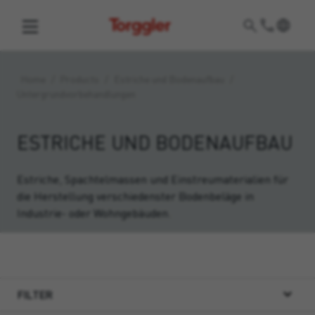
Torggler
Home
/
Products
/
Estriche und Bodenaufbau
/
Untergrundvorbehandlungen
ESTRICHE UND BODENAUFBAU
Estriche, Spachtelmassen und Einstreumaterialien für
die Herstellung verschiedenster Bodenbeläge in
Industrie- oder Wohngebäuden.
FILTER