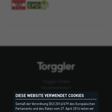
Torggler GmbH
Neuwiesenweg 9
39020 Marling (BZ)
DIESE WEBSITE VERWENDET COOKIES
Südtirol – Italien
Gemäß der Verordnung (EU) 2016/679 des Europäischen
Parlaments und des Rates vom 27. April 2016 teilen wir
Kontakt & Standorte