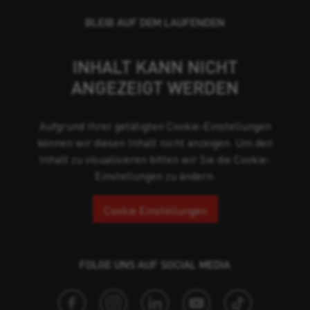
BLEIB AUF DEM LAUFENDEN
INHALT KANN NICHT
ANGEZEIGT WERDEN
Aufgrund Ihrer getätigten Cookie-Einstellungen
können wir diesen Inhalt nicht anzeigen. Um den
Inhalt zu visualisieren bitten wir Sie die Cookie-
Einstellungen zu ändern.
Cookie Einstellungen
FOLGE UNS AUF SOCIAL MEDIA