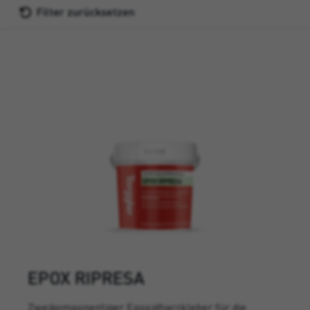
Filter zurücksetzen
EPOX RIPRESA
Zweikomponentiger Epoxidharzkleber für die