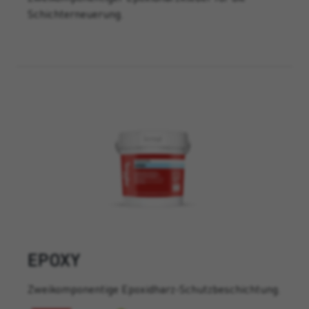
Schichterneuerung.
EPOXY
Zweikomponentige Epoxidharz-Schutzbeschichtung.