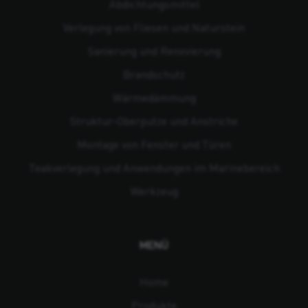
Abdichtungsmittel
Verlegung von Fliesen und Naturstein
Sanierung und Renovierung
Brandschutz
Wärmedämmung
Struktur-Oberputze und Anstriche
Montage von Fenster und Türen
Teakverlegung und Anwendungen im Marinebereich
Werkzeug
MENÜ
Home
Produkte