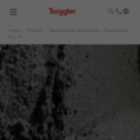
Torggler
Home
/
Prodotti
/
Ripristino del calcestruzzo
/
Black Hydro
Poly 1K