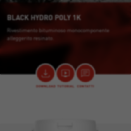
BLACK HYDRO POLY 1K
Rivestimento bituminoso monocomponente
alleggerito resinato.
DOWNLOAD
TUTORIAL
CONTATTI