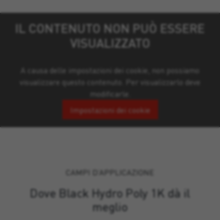
IL CONTENUTO NON PUÒ ESSERE
VISUALIZZATO
A causa delle impostazioni dei cookie, non possiamo
visualizzare questo contenuto. Per visualizzarlo deve
modificarle.
Impostazioni dei cookie
CAMPI D’APPLICAZIONE
Dove Black Hydro Poly 1K dà il
meglio