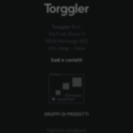
Torggler S.r.l.
Via Prati Nuovi, 9
39020 Marlengo (BZ)
Alto Adige – Italia
Sedi e contatti
GRUPPI DI PRODOTTI
Sigillanti ed adesivi