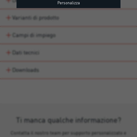
Descrizione
Personalizza
Varianti di prodotto
Campi di impiego
Dati tecnici
Downloads
Ti manca qualche informazione?
Contatta il nostro team per supporto personalizzato e