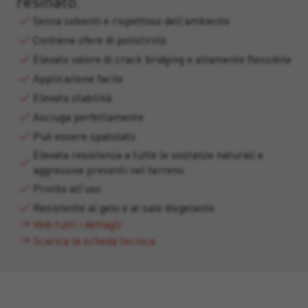
resinato.
Senza solventi e rispettoso dell’ambiente
Contiene sfere di polistirolo
Elevato valore di crack bridging e altamente flessibile
Applicazione facile
Elevata stabilità
Asciuga perfettamente
Può essere spatolato
Elevata resistenza a tutte le sostanze naturali e
aggressive presenti nel terreno
Pronto all’uso
Resistente al gelo e al sale disgelante
Vedi tutti i dettagli
Scarica la scheda tecnica