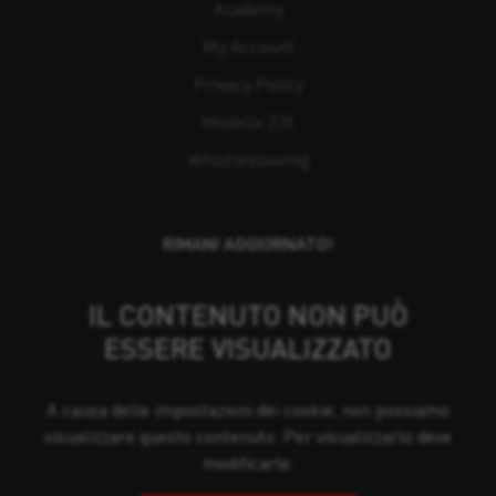
Academy
My Account
Privacy Policy
Modello 231
Whistleblowing
RIMANI AGGIORNATO!
IL CONTENUTO NON PUÒ
ESSERE VISUALIZZATO
A causa delle impostazioni dei cookie, non possiamo
visualizzare questo contenuto. Per visualizzarlo deve
modificarle.