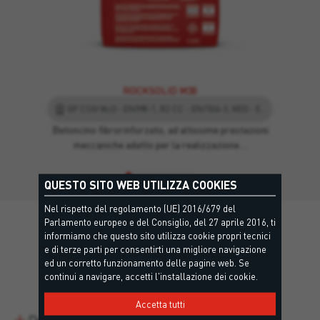
ROCKSOLID M30
GP CSIV Wc0 - EN998-1, R3 CC - EN1504-3, M30 - EN998-2
Betoncino fibrorinforzato, ad altissime prestazioni
meccaniche adatto per la realizzazione…
QUESTO SITO WEB UTILIZZA COOKIES
Nel rispetto del regolamento (UE) 2016/679 del
Parlamento europeo e del Consiglio, del 27 aprile 2016, ti
informiamo che questo sito utilizza cookie propri tecnici
e di terze parti per consentirti una migliore navigazione
ed un corretto funzionamento delle pagine web. Se
Dettagli
continui a navigare, accetti l'installazione dei cookie.
Accetta tutti