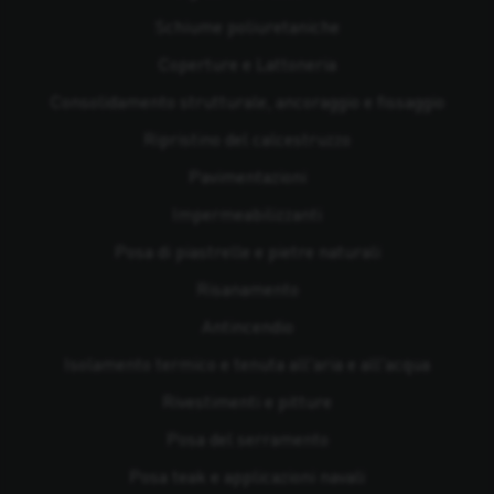
Schiume poliuretaniche
Coperture e Lattoneria
Consolidamento strutturale, ancoraggio e fissaggio
Ripristino del calcestruzzo
Pavimentazioni
Impermeabilizzanti
Posa di piastrelle e pietre naturali
Risanamento
Antincendio
Isolamento termico e tenuta all'aria e all'acqua
Rivestimenti e pitture
Posa del serramento
Posa teak e applicazioni navali