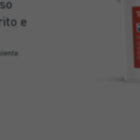
oso
ito e
biente