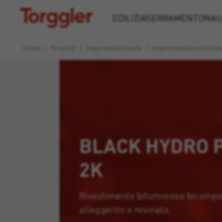
Torggler
EDILIZIA
SERRAMENTO
NAU
Home
/
Prodotti
/
Impermeabilizzanti
/
Impermeabilizzanti bitu
BLACK HYDRO 
2K
Rivestimento bituminoso bicomp
alleggerito e resinato.