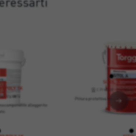
eressarti
SITOL A
O POLY 1K
C PI MC IR - EN1504-2
A - EN15814
Pittura protettiva bituminosa al so
nocomponente alleggerito
ato.