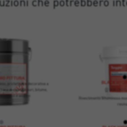
luzioni che potrebbero int
RO PITTURA
BLACK HYDR
nio, protettiva e decorativa a
base di solventi puri, bitume,
W2A CB2 C2
alluminio e additivi.
Rivestimento bituminoso mo
resin