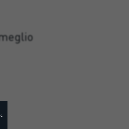
 meglio
o,