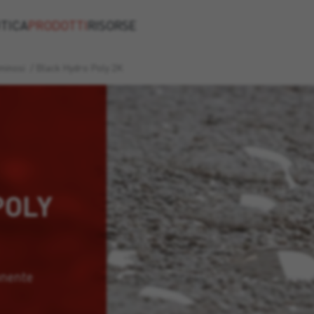
TICA
PRODOTTI
RISORSE
minosi
/
Black Hydro Poly 2K
POLY
onente