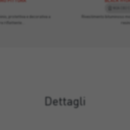
DRO PITTURA
BLACK HYDR
W2A CB2 C
inio, protettiva e decorativa a
Rivestimento bituminoso m
re riflettente…
resin
Dettagli