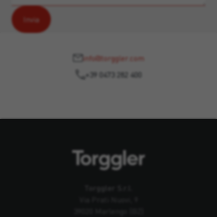
info@torggler.com
+39 0473 282 400
Torggler S.r.l.
Via Prati Nuovi, 9
39020 Marlengo (BZ)