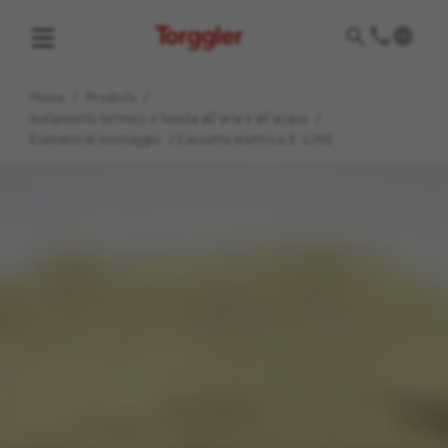
Torggler
Home
/
Prodotti
/
Isolamento termico e tenuta all'aria e all'acqua
/
Elementi di montaggio
/
Cassetta elettrica E-LINE