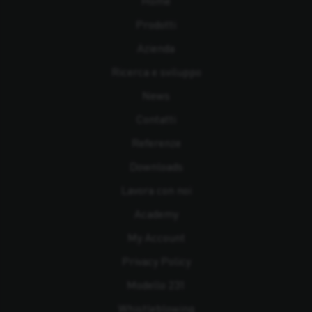
Home
Prodotti
Azienda
Ricerca e sviluppo
News
Contatti
Referenze
Downloads
Lavora con noi
Academy
My Account
Privacy Policy
Modello 231
Whistleblowing