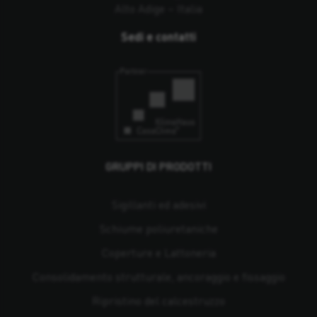
Alto Adige – Italia
Sedi e contatti
GRUPPI DI PRODOTTI
Sigillanti ed adesivi
Schiume poliuretaniche
Coperture e Lattoneria
Consolidamento strutturale, ancoraggio e fissaggio
Ripristino del calcestruzzo