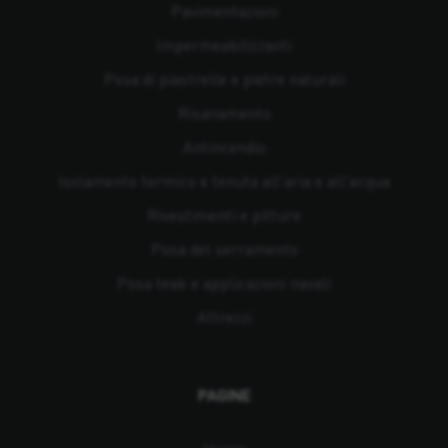
Pavimentazioni
Impermeabilizzanti
Posa di piastrelle e pietre naturali
Risanamento
Antincendio
Isolamento termico e tenuta all'aria e all'acqua
Rivestimenti e pitture
Posa del serramento
Posa teak e applicazioni navali
Attrezzi
PAGINE