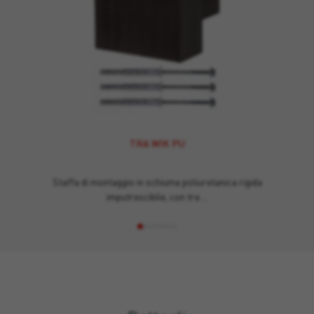
TRA WIK PU
Staffa di montaggio in schiuma poliuretanica rigida
imputrescibile, con tre…