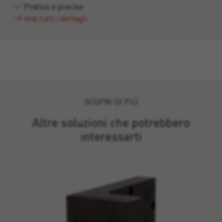
Pratico e preciso
Vedi tutti i dettagli
SCOPRI DI PIÙ
Altre soluzioni che potrebbero
interessarti