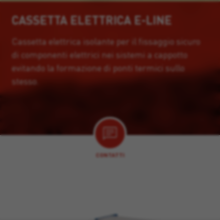
CASSETTA ELETTRICA E-LINE
Cassetta elettrica isolante per il fissaggio sicuro
di componenti elettrici nei sistemi a cappotto
evitando la formazione di ponti termici sullo
stesso.
CONTATTI