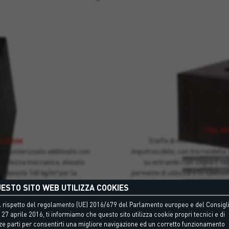
TRA W
THERM
Staffa di montaggio in sch
so sinterizzato additivato con
imputrescibile, con tre rondelle
pattezza meccanica, elevato
su entrambi i lati segna il t
a densità 140 kg/m³ per la
permette di utilizzare lo spesso
isolanti, correzione del ponte
Consigliato per cardini e parapett
ESTO SITO WEB UTILIZZA COOKIES
 finestre e come blocco di
 rispetto del regolamento (UE) 2016/679 del Parlamento europeo e del Consigli
assante o a pressione.
ITHERM
TRA W
 27 aprile 2016, ti informiamo che questo sito utilizza cookie propri tecnici e di
ze parti per consentirti una migliore navigazione ed un corretto funzionamento