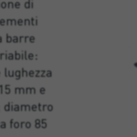
ione di
lementi
a barre
riabile:
 lughezza
o 15 mm e
; diametro
a foro 85