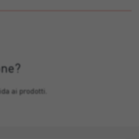
one?
da ai prodotti.