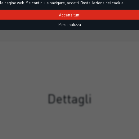
le pagine web. Se continui a navigare, accetti l'installazione dei cookie.
nso sinterizzato additivato con
Staffa di montaggio in sch
n eccellente…
imputrescibi
Accetta tutti
Personalizza
Dettagli