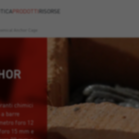
TICA
PRODOTTI
RISORSE
emical Anchor Cage
HOR
ranti chimici
 a barre
ametro foro 12
 foro 15 mm e