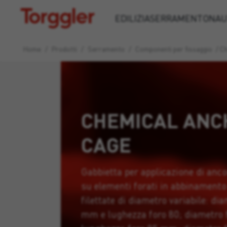
Torggler
EDILIZIA
SERRAMENTO
NAU
Home
/
Prodotti
/
Serramento
/
Componenti per fissaggio
/
Ch
CHEMICAL ANC
CAGE
Gabbietta per applicazione di anco
su elementi forati in abbinamento
filettate di diametro variabile: di
mm e lughezza foro 80; diametro