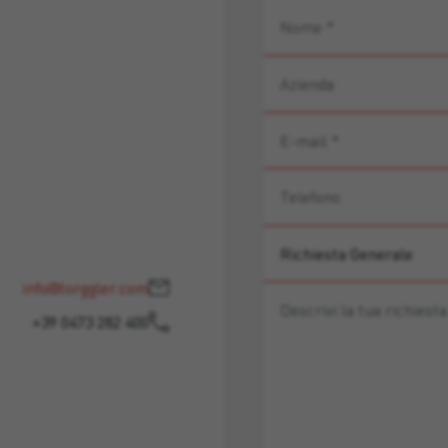
info@torggler.com
+39 0473 282 400