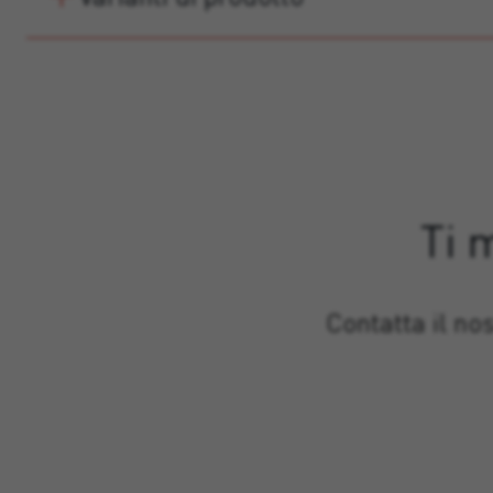
Ti 
Contatta il no