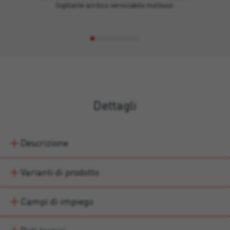
Sigillante acrilico verniciabile multiuso.
Dettagli
Descrizione
Varianti di prodotto
Campi di impiego