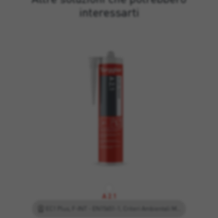
interessarti
A 2.1
EC1 Plus, F-INT - EN15651-1, Criteri Ambientali Minimi, Leed