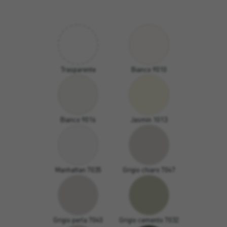
Trasparente
Bianco 9010
Bianco 9016
Jasmin 1013
Manhattan 7035
Grigio chiaro 7047
Grigio perla 7040
Grigio cemento 7032