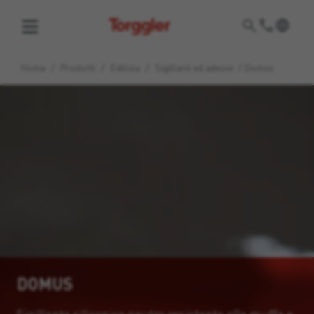
Torggler
Home
/
Prodotti
/
Edilizia
/
Sigillanti ed adesivi
/
Domus
DOMUS