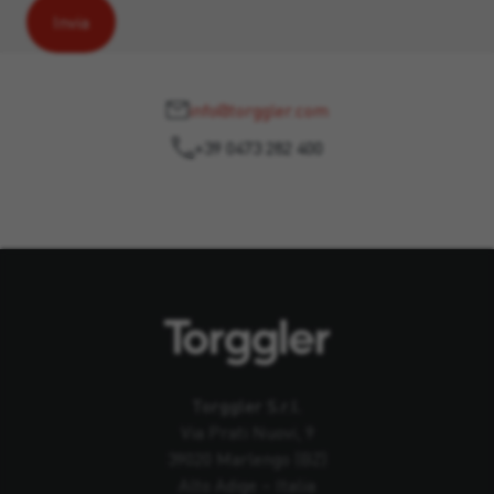
info@torggler.com
+39 0473 282 400
Torggler S.r.l.
Via Prati Nuovi, 9
39020 Marlengo (BZ)
Alto Adige – Italia