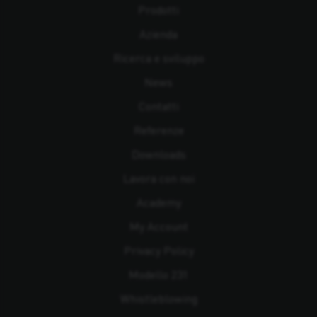
Prodotti
Azienda
Ricerca e sviluppo
News
Contatti
Referenze
Downloads
Lavora con noi
Academy
My Account
Privacy Policy
Modello 231
Whistleblowing