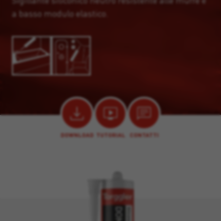
Sigillante siliconico neutro resistente alle muffe e
a basso modulo elastico.
DOWNLOAD
TUTORIAL
CONTATTI