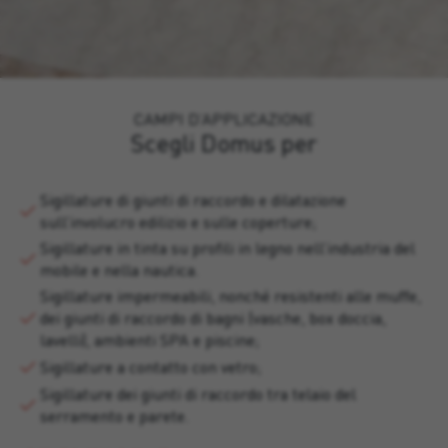
CAMPI D’APPLICAZIONE
Scegli Domus per
Sigillature di giunti di raccordo e dilatazione
sull’involucro edilizio e sulle coperture;
Sigillature in tinta su profili in legno nell’industria del
mobile e nella nautica.
Sigillature impermeabili, nonché resistenti alle muffe,
dei giunti di raccordo di bagni (vasche, box doccia,
lavelli), ambienti SPA e piscine;
Sigillature a contatto con vetro;
Sigillature dei giunti di raccordo tra telaio del
serramento e parete.