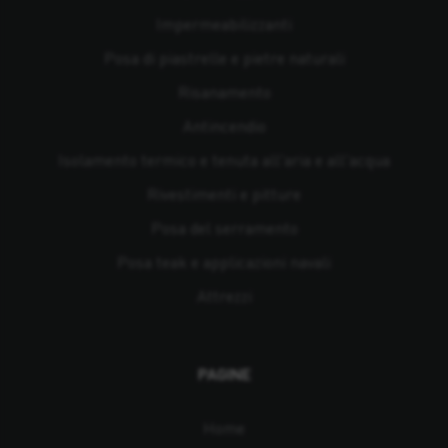
Impermeabilizzanti
Posa di piastrelle e pietre naturali
Risanamento
Antincendio
Isolamento termico e tenuta all'aria e all'acqua
Rivestimenti e pitture
Posa del serramento
Posa teak e applicazioni navali
Attrezzi
PAGINE
Home