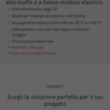
alle muffe e a basso modulo elastico.
Alta resistenza ai raggi UV
Ideale per impieghi all’esterno e all’interno
Allungamento elastico oltre 25% da -50 °C a +150 °C
Abbinamento con colori dei fuganti cementizi
Torggler
Formulazione Meko free
Vedi tutti i dettagli
Scarica la scheda tecnica
VARIANTI
Scegli la soluzione perfetta per il tuo
progetto