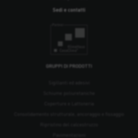
Sedi e contatti
GRUPPI DI PRODOTTI
Sigillanti ed adesivi
Schiume poliuretaniche
Coperture e Lattoneria
Consolidamento strutturale, ancoraggio e fissaggio
Ripristino del calcestruzzo
Pavimentazioni