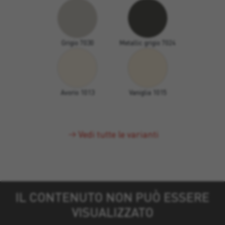
Grigio 7030
Metallic grigio 7024
Avorio 1013
Vaniglia 1015
Vedi tutte le varianti
IL CONTENUTO NON PUÒ ESSERE
VISUALIZZATO