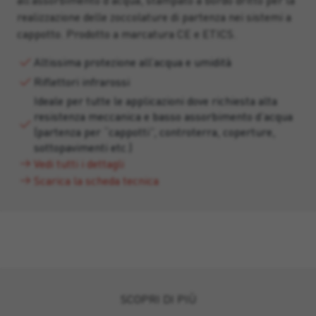
all’assorbimento d’acqua, stampato a bordo dritto per la
realizzazione delle zoccolature di partenza nei sistemi a
cappotto. Prodotto a marcatura CE e ETICS.
Altissima protezione all’acqua e umidità
Riflettori infrarossi
Ideale per tutte le applicazioni dove richiesta alta
resistenza meccanica e basso assorbimento d’acqua
(partenza per “cappotti”, controterra, coperture,
sottopavimenti etc.)
Vedi tutti i dettagli
Scarica la scheda tecnica
SCOPRI DI PIÙ