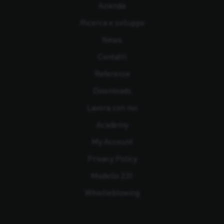
Azienda
Ricerca e sviluppo
News
Contatti
Referenze
Downloads
Lavora con noi
Academy
My Account
Privacy Policy
Modello 231
Whistleblowing