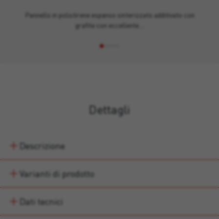
Pannello in polistirene espanso sinterizzato additivato con
grafite con eccellente…
Dettagli
Descrizione
Varianti di prodotto
Dati tecnici