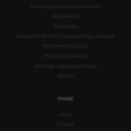
Posa di piastrelle e pietre naturali
Risanamento
Antincendio
Isolamento termico e tenuta all'aria e all'acqua
Rivestimenti e pitture
Posa del serramento
Posa teak e applicazioni navali
Attrezzi
PAGINE
Home
Prodotti