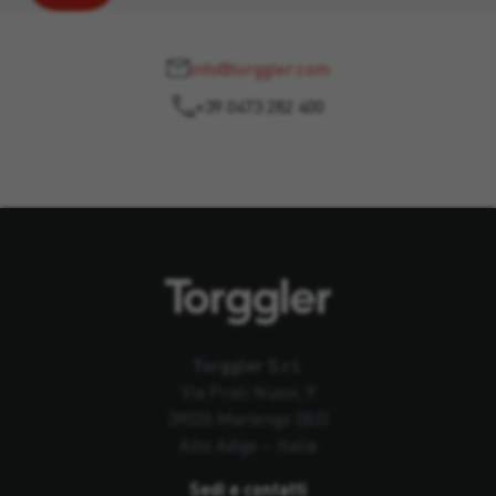
info@torggler.com
+39 0473 282 400
Torggler S.r.l.
Via Prati Nuovi, 9
39020 Marlengo (BZ)
Alto Adige – Italia
Sedi e contatti