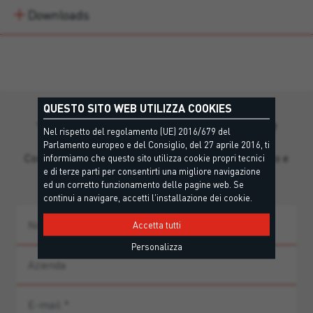
Downloads
QUESTO SITO WEB UTILIZZA COOKIES
Ti manca qualche informazione?
Nel rispetto del regolamento (UE) 2016/679 del
Parlamento europeo e del Consiglio, del 27 aprile 2016, ti
Contatta il nostro team per supporto personalizzato e
informiamo che questo sito utilizza cookie propri tecnici
e di terze parti per consentirti una migliore navigazione
guida ai prodotti.
ed un corretto funzionamento delle pagine web. Se
continui a navigare, accetti l'installazione dei cookie.
Accetta tutti
Personalizza