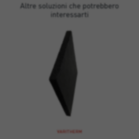
Altre soluzioni che potrebbero
interessarti
VARITHERM