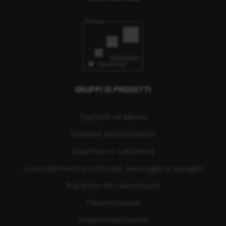
GRUPPI DI PRODOTTI
Sigillanti ed adesivi
Schiume poliuretaniche
Coperture e Lattoneria
Consolidamento strutturale, ancoraggio e fissaggio
Ripristino del calcestruzzo
Pavimentazioni
Impermeabilizzanti