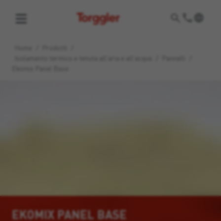
Torggler
Home
/
Prodotti
/
Isolamento termico e tenuta all'aria e all'acqua
/
Pannelli
/
Ekomix Panel Base
EKOMIX PANEL BASE