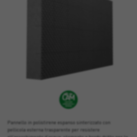
Pannello in polistirene espanso sinterizzato con
pellicola esterna trasparente per resistere