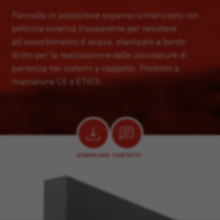
Pannello in polistirene espanso sinterizzato con
pellicola esterna trasparente per resistere
all’assorbimento d’acqua, stampato a bordo
dritto per la realizzazione delle zoccolature di
partenza nei sistemi a cappotto. Prodotto a
marcatura CE e ETICS.
DOWNLOAD
CONTATTI