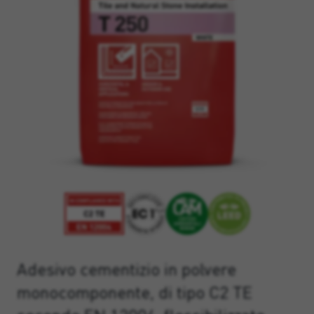
Adesivo cementizio in polvere
monocomponente, di tipo C2 TE