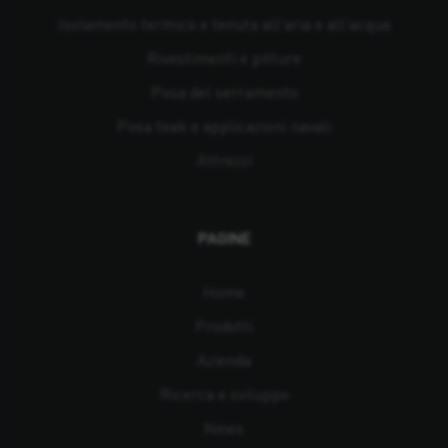
Isolamento termico e tenuta all'aria e all'acqua
Rivestimenti e pitture
Posa del serramento
Posa teak e applicazioni navali
Attrezzi
PAGINE
Home
Prodotti
Azienda
Ricerca e sviluppo
News