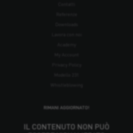
Contatti
Referenze
Downloads
Lavora con noi
Academy
My Account
Privacy Policy
Modello 231
Whistleblowing
RIMANI AGGIORNATO!
IL CONTENUTO NON PUÒ