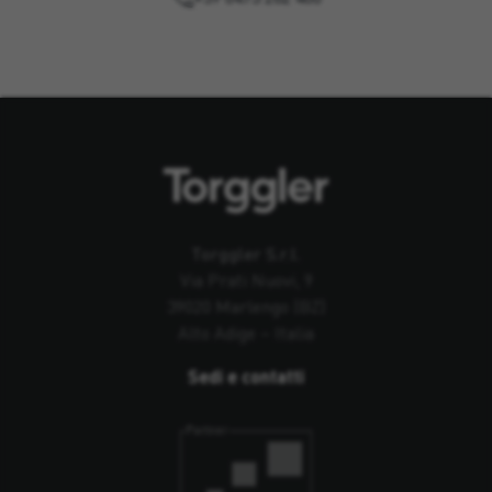
Torggler S.r.l.
Via Prati Nuovi, 9
39020 Marlengo (BZ)
Alto Adige – Italia
Sedi e contatti