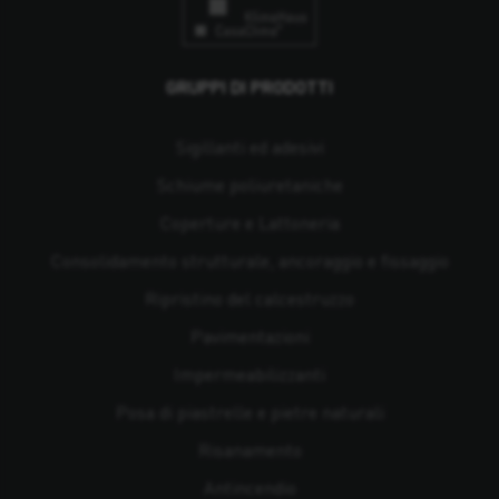
GRUPPI DI PRODOTTI
Sigillanti ed adesivi
Schiume poliuretaniche
Coperture e Lattoneria
Consolidamento strutturale, ancoraggio e fissaggio
Ripristino del calcestruzzo
Pavimentazioni
Impermeabilizzanti
Posa di piastrelle e pietre naturali
Risanamento
Antincendio