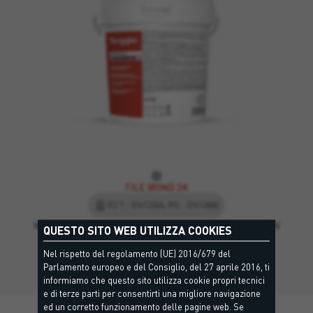
TILE BOND 2K
R2 T - EN12004, RG - EN13888
Malta epossidica bicomponente, di classe R2 T secondo EN
QUESTO SITO WEB UTILIZZA COOKIES
12004…
Nel rispetto del regolamento (UE) 2016/679 del
Parlamento europeo e del Consiglio, del 27 aprile 2016, ti
informiamo che questo sito utilizza cookie propri tecnici
e di terze parti per consentirti una migliore navigazione
ed un corretto funzionamento delle pagine web. Se