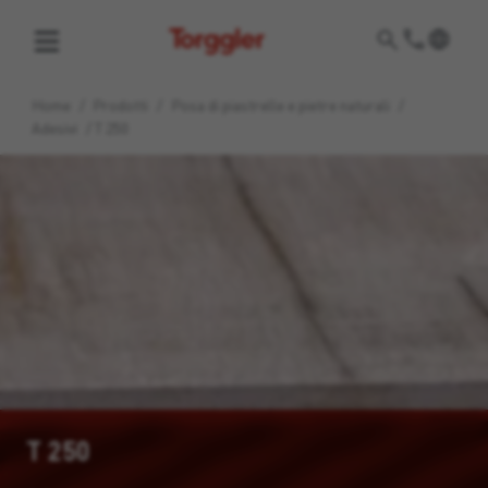
Torggler
Home
/
Prodotti
/
Posa di piastrelle e pietre naturali
/
Adesivi
/
T 250
T 250