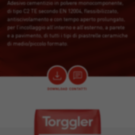
Adesivo cementizio in polvere monocomponente,
di tipo C2 TE secondo EN 12004, flessibilizzato,
antiscivolamento e con tempo aperto prolungato,
per l’incollaggio all’interno e all’esterno, a parete
e a pavimento, di tutti i tipi di piastrelle ceramiche
di medio/piccolo formato.
DOWNLOAD
CONTATTI