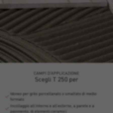
CAMPI D’APPLICAZIONE
Scegli T 250 per
Idoneo per grès porcellanato o smaltato di medio
formato
Incollaggio all’interno e all’esterno, a parete e a
pavimento, di elementi ceramici